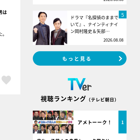
男は
5
ドラマ『名探偵のままで
いて』、ナインティナイ
ン岡村隆史＆矢部…
た。
2026.08.08
もっと見る
ア
はてブ
スキボタン
視聴ランキング
（テレビ朝日）
アメトーーク！
1