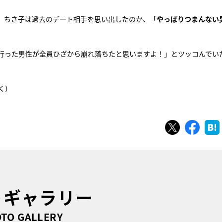
、ちさ子は過去のデート相手を思い出したのか、「
やっぱりつまんない
行った男性が全員ひざから崩れ落ちたと思いますよ！」とツッコんでい
く）
ツイート
シェ
トギャラリー
TO GALLERY