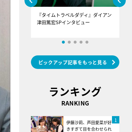
ぐ』＝LOV
『タイムトラベルダディ』ダイアン
『
香SPインタ
津田篤宏SPインタビュー
～
ピックアップ記事をもっと見る
ランキング
RANKING
1
伊藤沙莉、芦田愛菜が好
きすぎて目を合わせられ