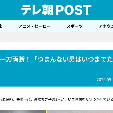
テレ
楽
アニメ・ヒーロー
スポーツ
アナウ
一刀両断！「つまんない男はいつまでた
2020.05.
石原良純、長嶋一茂、高嶋ちさ子の3人が、いま世間をザワつかせてい