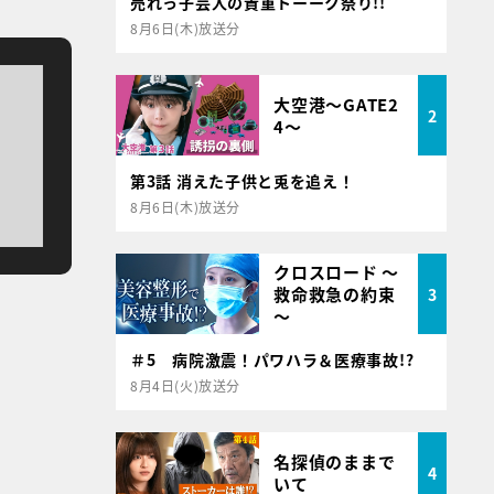
売れっ子芸人の貴重トーーク祭り!!
8月6日(木)放送分
大空港～GATE2
2
4～
第3話 消えた子供と兎を追え！
8月6日(木)放送分
クロスロード ～
救命救急の約束
3
～
＃5 病院激震！パワハラ＆医療事故!?
8月4日(火)放送分
名探偵のままで
4
いて