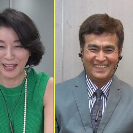
『アイ＝ラブ！げーみん
E齋藤樹愛羅＆佐々木舞
ビュー