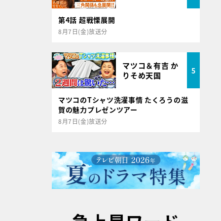
第4話 超戦慄展開
8月7日(金)放送分
マツコ＆有吉 か
5
りそめ天国
マツコのTシャツ洗濯事情 たくろうの滋
賀の魅力プレゼンツアー
8月7日(金)放送分