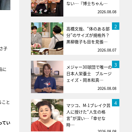
ない…『博士ちゃん…
2026.08.08
2
高橋文哉、“体のある部
分”のサイズが規格外？
黒柳徹子も目を見張…
さ子
2026.08.07
3
メジャー30球団で唯一の
品に
日本人栄養士 ブルージ
ェイズ・岡本和真…
2026.08.08
ること
4
マツコ、M-1ブレイク芸
人に授けた“人生の格
言”が深い…「幸せな
ってい
時…
2026.08.08