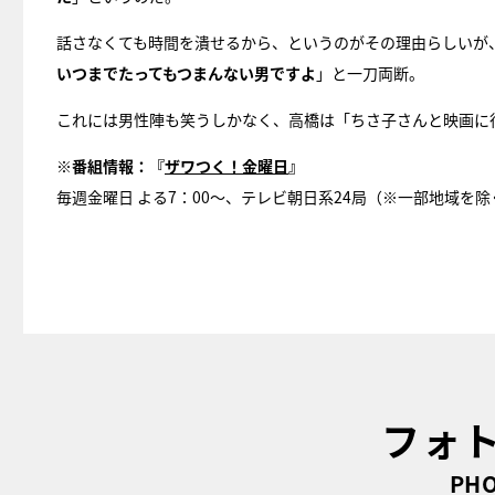
話さなくても時間を潰せるから、というのがその理由らしいが
いつまでたってもつまんない男ですよ
」と一刀両断。
これには男性陣も笑うしかなく、高橋は「ちさ子さんと映画に
※
番組情報：『
ザワつく！金曜日
』
毎週金曜日 よる7：00〜、テレビ朝日系24局（※一部地域を除
フォ
PHO