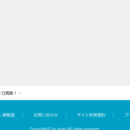
高嶋ちさ子、過去のデート相手を一刀両断！「つまんない男はいつまでたっても…」
レ朝動画
お問い合わせ
サイト利用規約
プ
Copyright(C) tv asahi All rights reserved.