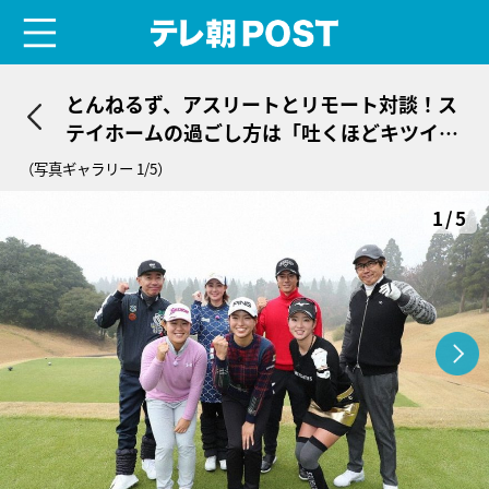
menu
テレ朝POST
とんねるず、アスリートとリモート対談！ス
テイホームの過ごし方は「吐くほどキツイ練
習」
（写真ギャラリー 1/5）
1/5