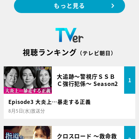
もっと見る
視聴ランキング
（テレビ朝日）
大追跡～警視庁ＳＳＢ
1
Ｃ強行犯係～ Season2
Episode3 大炎上…暴走する正義
8月5日(水)放送分
クロスロード ～救命救