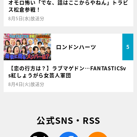
オモロ怖い「でな、話はここからやねん」トラビ
ス松倉参戦！
8月5日(水)放送分
ロンドンハーツ
5
【恋の行方は？】ラブマゲドン…FANTASTICSv
s紅しょうがら女芸人軍団
8月4日(火)放送分
公式SNS・RSS
twitter
facebook
rss