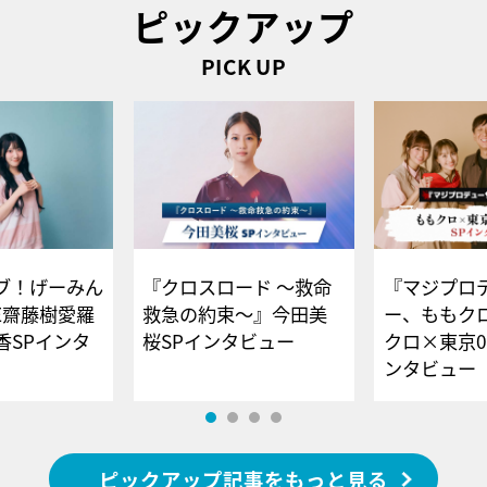
ピックアップ
PICK UP
ブ！げーみん
『クロスロード ～救命
『マジプロ
E齋藤樹愛羅
救急の約束～』今田美
ー、ももク
香SPインタ
桜SPインタビュー
クロ×東京0
ンタビュー
ピックアップ記事をもっと見る