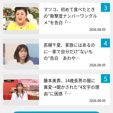
3
マツコ、初めて食べたとき
の“衝撃度ナンバーワングル
メ”を告白「…
2026.08.05
4
若槻千夏、家族にはあるの
に…家で自分だけ“ないも
の”告白 あわや…
2026.08.05
5
藤本美貴、14歳長男の服に
異変→聞かされた“4文字の理
由”に困惑「…
2026.08.05