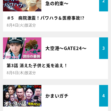
2
急の約束～
＃5 病院激震！パワハラ＆医療事故!?
8月4日(火)放送分
大空港～GATE24～
3
第3話 消えた子供と兎を追え！
8月6日(木)放送分
かまいガチ
4