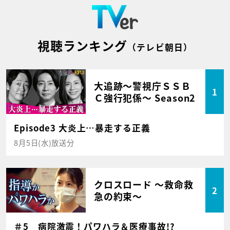
視聴ランキング
（テレビ朝日）
大追跡～警視庁ＳＳＢ
1
Ｃ強行犯係～ Season2
Episode3 大炎上…暴走する正義
8月5日(水)放送分
クロスロード ～救命救
2
急の約束～
＃5 病院激震！パワハラ＆医療事故!?