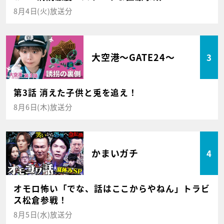
8月4日(火)放送分
大空港～GATE24～
3
第3話 消えた子供と兎を追え！
8月6日(木)放送分
かまいガチ
4
オモロ怖い「でな、話はここからやねん」トラビ
ス松倉参戦！
8月5日(水)放送分