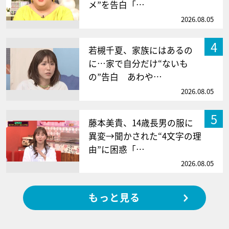
メ”を告白「…
2026.08.05
4
若槻千夏、家族にはあるの
に…家で自分だけ“ないも
の”告白 あわや…
2026.08.05
5
藤本美貴、14歳長男の服に
異変→聞かされた“4文字の理
由”に困惑「…
2026.08.05
もっと見る