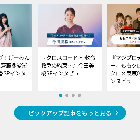
ブ！げーみん
『クロスロード ～救命
『マジプロ
E齋藤樹愛羅
救急の約束～』今田美
ー、ももク
香SPインタ
桜SPインタビュー
クロ×東京0
ンタビュー
ピックアップ記事をもっと見る