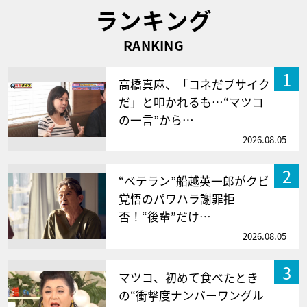
ランキング
RANKING
1
高橋真麻、「コネだブサイク
だ」と叩かれるも…“マツコ
の一言”から…
2026.08.05
2
“ベテラン”船越英一郎がクビ
覚悟のパワハラ謝罪拒
否！“後輩”だけ…
2026.08.05
3
マツコ、初めて食べたとき
の“衝撃度ナンバーワングル