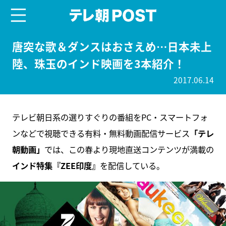
menu
テレ朝POST
唐突な歌＆ダンスはおさえめ…日本未上
陸、珠玉のインド映画を3本紹介！
2017.06.14
テレビ朝日系の選りすぐりの番組をPC・スマートフォ
ンなどで視聴できる有料・無料動画配信サービス
「テレ
朝動画」
では、この春より現地直送コンテンツが満載の
インド特集『ZEE印度』
を配信している。