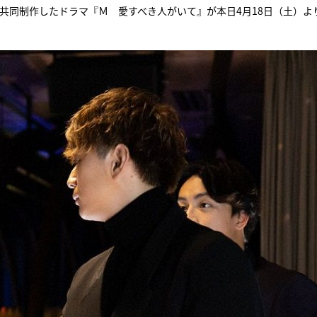
が共同制作したドラマ『Ｍ 愛すべき人がいて』が本日4月18日（土）よ
『アイ＝ラブ！げーみん
E齋藤樹愛羅＆佐々木舞
ビュー