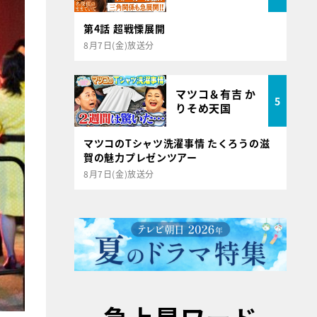
第4話 超戦慄展開
8月7日(金)放送分
マツコ＆有吉 か
5
りそめ天国
マツコのTシャツ洗濯事情 たくろうの滋
賀の魅力プレゼンツアー
8月7日(金)放送分