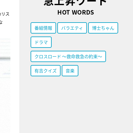
急上昇ワード
HOT WORDS
カリス
な
番組情報
バラエティ
博士ちゃん
ドラマ
クロスロード ～救命救急の約束～
有吉クイズ
音楽