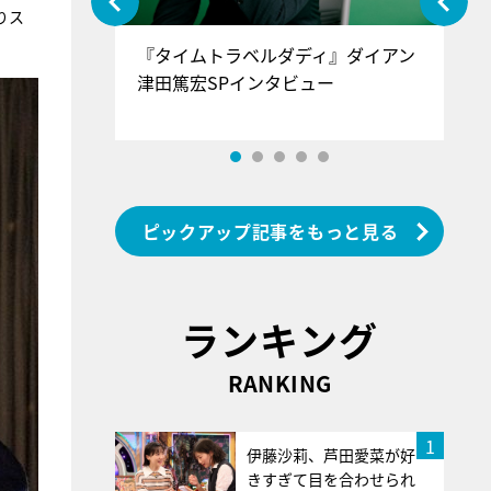
りス
ぐ』＝LOV
『タイムトラベルダディ』ダイアン
『
香SPインタ
津田篤宏SPインタビュー
～
ピックアップ記事をもっと見る
ランキング
RANKING
1
伊藤沙莉、芦田愛菜が好
きすぎて目を合わせられ