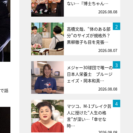
ない…『博士ちゃん…
2026.08.08
2
高橋文哉、“体のある部
分”のサイズが規格外？
黒柳徹子も目を見張…
2026.08.07
3
メジャー30球団で唯一の
日本人栄養士 ブルージ
ェイズ・岡本和真…
2026.08.08
開で話
4
マツコ、M-1ブレイク芸
人に授けた“人生の格
言”が深い…「幸せな
時…
2026.08.08