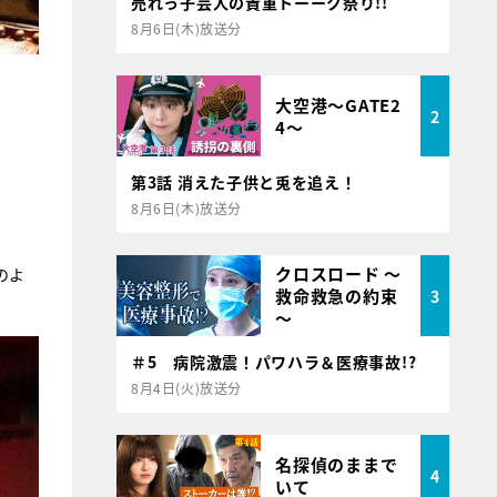
売れっ子芸人の貴重トーーク祭り!!
8月6日(木)放送分
大空港～GATE2
2
4～
第3話 消えた子供と兎を追え！
8月6日(木)放送分
クロスロード ～
のよ
救命救急の約束
3
～
＃5 病院激震！パワハラ＆医療事故!?
8月4日(火)放送分
名探偵のままで
4
いて