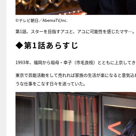
©テレビ朝日／AbemaTV,Inc.
第1話、スターを目指すアユと、アユに可能性を感じたマサ…
◆第1話あらすじ
1993年、福岡から祖母・幸子（市毛良枝）とともに上京して
東京で芸能活動をして売れれば家族の生活が楽になると意気込
うな仕事をこなす日々を送っていた。