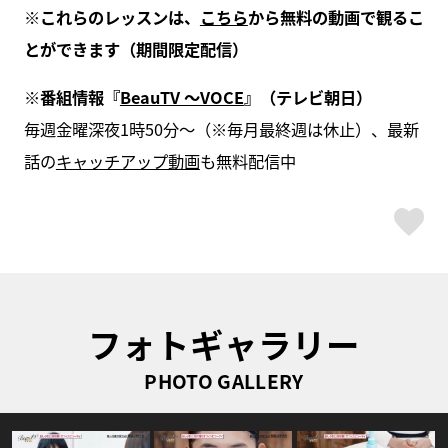
※これらのレッスンは、
こちら
から無料の動画で観るこ
とができます（期間限定配信）
※番組情報『
BeauTV ～VOCE
』（テレビ朝日）
毎週金曜深夜1時50分～（※毎月最終週は休止）、最新
話の
キャッチアップ動画
も無料配信中
ス
フォトギャラリー
PHOTO GALLERY