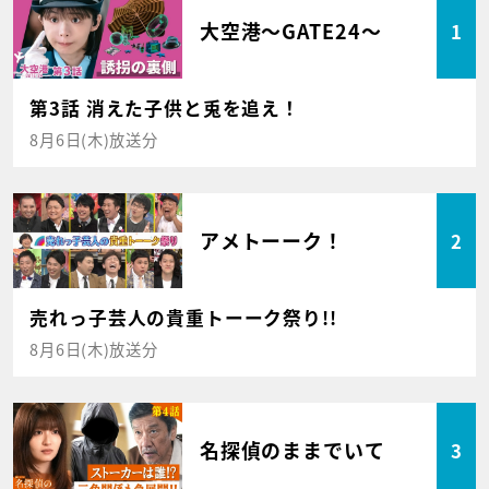
大空港～GATE24～
1
第3話 消えた子供と兎を追え！
8月6日(木)放送分
アメトーーク！
2
売れっ子芸人の貴重トーーク祭り!!
8月6日(木)放送分
名探偵のままでいて
3