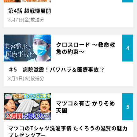
第4話 超戦慄展開
8月7日(金)放送分
クロスロード ～救命救
4
急の約束～
＃5 病院激震！パワハラ＆医療事故!?
8月4日(火)放送分
マツコ＆有吉 かりそめ
5
天国
マツコのTシャツ洗濯事情 たくろうの滋賀の魅力
プレゼンツアー