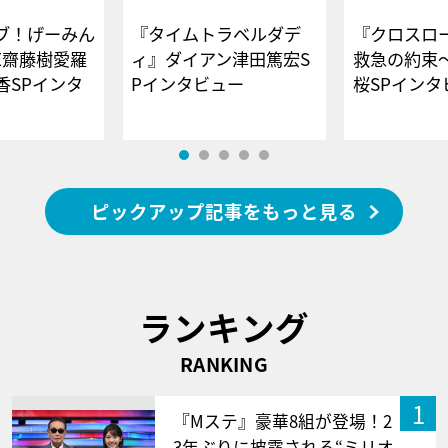
ブ！げーみん
『タイムトラベルダデ
『クロスロー
E齋藤樹愛羅
ィ』ダイアン津田篤宏S
救急の約束
香SPインタ
Pインタビュー
桜SPイ
ピックアップ記事をもっと見る
ランキング
RANKING
1
『Mステ』豪華8組が登場！2
3年ぶりに披露される“ミリオ