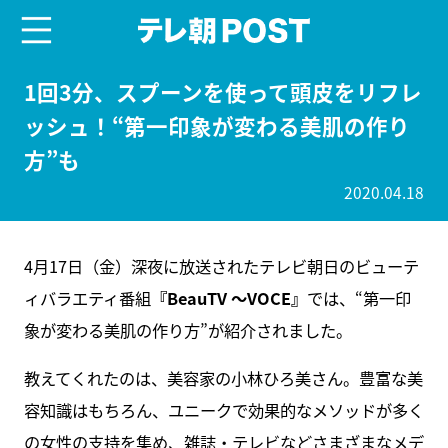
menu
テレ朝POST
1回3分、スプーンを使って頭皮をリフレ
ッシュ！“第一印象が変わる美肌の作り
方”も
2020.04.18
4月17日（金）深夜に放送されたテレビ朝日のビューテ
ィバラエティ番組
『BeauTV ～VOCE』
では、“第一印
象が変わる美肌の作り方”が紹介されました。
教えてくれたのは、美容家の小林ひろ美さん。豊富な美
容知識はもちろん、ユニークで効果的なメソッドが多く
の女性の支持を集め、雑誌・テレビなどさまざまなメデ