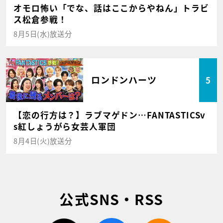
オモロ怖い「でな、話はここからやねん」トラビ
ス松倉参戦！
8月5日(水)放送分
ロンドンハーツ
5
【恋の行方は？】ラブマゲドン…FANTASTICSv
s紅しょうがら女芸人軍団
8月4日(火)放送分
公式SNS・RSS
twitter
facebook
rss