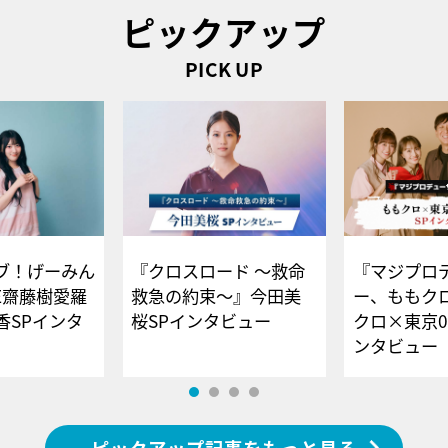
ピックアップ
PICK UP
ブ！げーみん
『クロスロード ～救命
『マジプロ
E齋藤樹愛羅
救急の約束～』今田美
ー、ももク
香SPインタ
桜SPインタビュー
クロ×東京0
ンタビュー