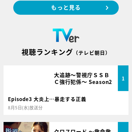
もっと見る
視聴ランキング
（テレビ朝日）
大追跡～警視庁ＳＳＢ
1
Ｃ強行犯係～ Season2
Episode3 大炎上…暴走する正義
8月5日(水)放送分
クロスロード ～救命救