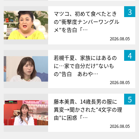
3
マツコ、初めて食べたとき
の“衝撃度ナンバーワングル
メ”を告白「…
2026.08.05
4
若槻千夏、家族にはあるの
に…家で自分だけ“ないも
の”告白 あわや…
2026.08.05
5
藤本美貴、14歳長男の服に
異変→聞かされた“4文字の理
由”に困惑「…
2026.08.05