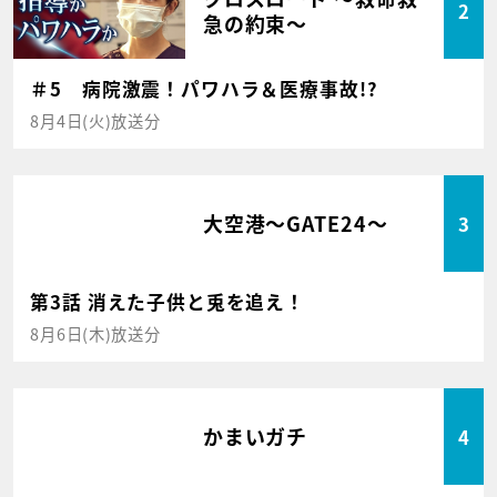
2
急の約束～
＃5 病院激震！パワハラ＆医療事故!?
8月4日(火)放送分
大空港～GATE24～
3
第3話 消えた子供と兎を追え！
8月6日(木)放送分
かまいガチ
4