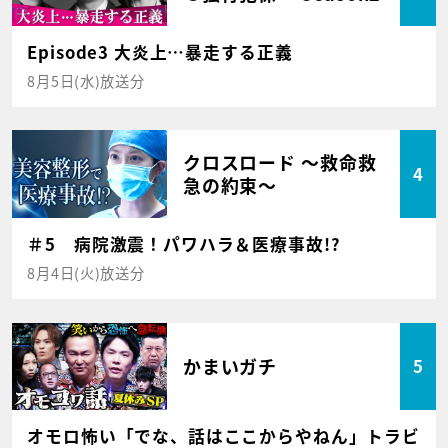
Episode3 大炎上…暴走する正義
8月5日(水)放送分
クロスロード ～救命救
4
急の約束～
＃5 病院激震！パワハラ＆医療事故!?
8月4日(火)放送分
かまいガチ
5
オモロ怖い「でな、話はここからやねん」トラビ