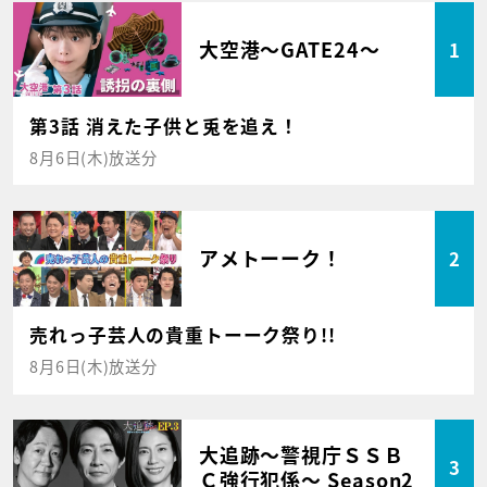
大空港～GATE24～
1
第3話 消えた子供と兎を追え！
8月6日(木)放送分
アメトーーク！
2
売れっ子芸人の貴重トーーク祭り!!
8月6日(木)放送分
大追跡～警視庁ＳＳＢ
3
Ｃ強行犯係～ Season2