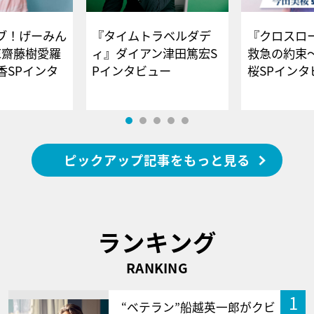
ブ！げーみん
『タイムトラベルダデ
『クロスロー
E齋藤樹愛羅
ィ』ダイアン津田篤宏S
救急の約束
香SPインタ
Pインタビュー
桜SPイ
ピックアップ記事をもっと見る
ランキング
RANKING
1
“ベテラン”船越英一郎がクビ