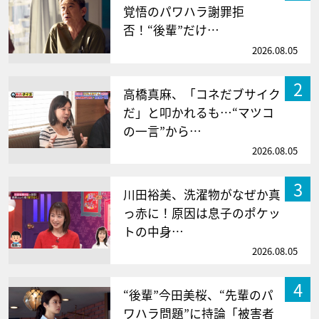
覚悟のパワハラ謝罪拒
否！“後輩”だけ…
2026.08.05
2
高橋真麻、「コネだブサイク
だ」と叩かれるも…“マツコ
の一言”から…
2026.08.05
3
川田裕美、洗濯物がなぜか真
っ赤に！原因は息子のポケッ
トの中身…
2026.08.05
4
“後輩”今田美桜、“先輩のパ
ワハラ問題”に持論「被害者