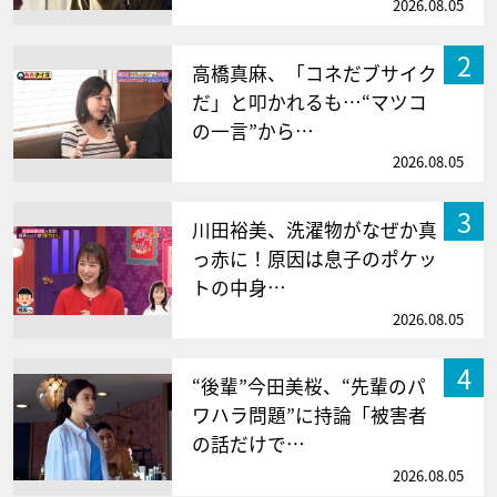
2026.08.05
2
高橋真麻、「コネだブサイク
だ」と叩かれるも…“マツコ
の一言”から…
2026.08.05
3
川田裕美、洗濯物がなぜか真
っ赤に！原因は息子のポケッ
トの中身…
2026.08.05
4
“後輩”今田美桜、“先輩のパ
ワハラ問題”に持論「被害者
の話だけで…
2026.08.05