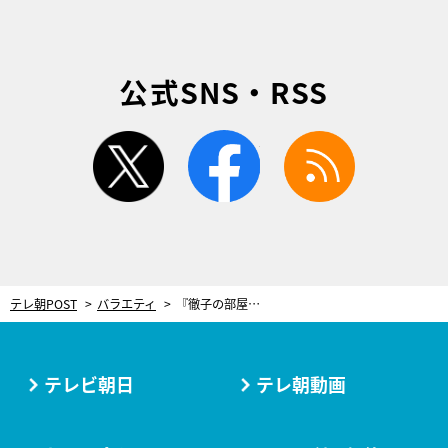
公式SNS・RSS
twitter
facebook
rss
テレ朝POST
バラエティ
『徹子の部屋』が午後1時にお引っ越し！徳光和夫＆草野仁がそろって登場
テレビ朝日
テレ朝動画