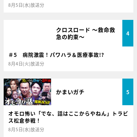
8月5日(水)放送分
クロスロード ～救命救
4
急の約束～
＃5 病院激震！パワハラ＆医療事故!?
8月4日(火)放送分
かまいガチ
5
オモロ怖い「でな、話はここからやねん」トラビ
ス松倉参戦！
8月5日(水)放送分