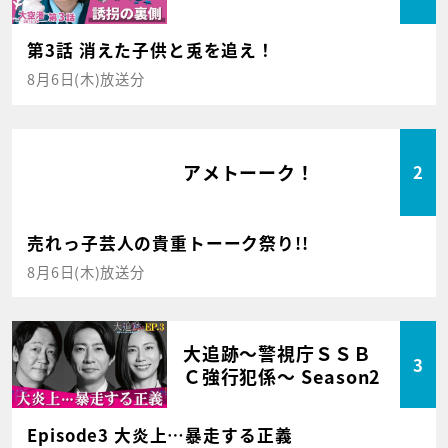
第3話 消えた子供と兎を追え！
8月6日(木)放送分
アメトーーク！
2
売れっ子芸人の貴重トーーク祭り!!
8月6日(木)放送分
大追跡～警視庁ＳＳＢ
3
Ｃ強行犯係～ Season2
Episode3 大炎上…暴走する正義