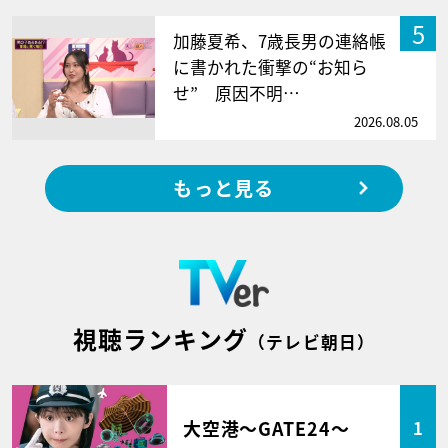
5
加藤夏希、7歳長男の連絡帳
に書かれた衝撃の“お知ら
せ” 原因不明…
2026.08.05
もっと見る
視聴ランキング
（テレビ朝日）
大空港～GATE24～
1