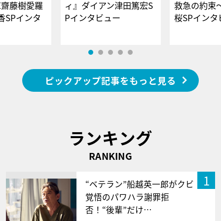
E齋藤樹愛羅
ィ』ダイアン津田篤宏S
救急の約束
香SPインタ
Pインタビュー
桜SPイ
ピックアップ記事をもっと見る
ランキング
RANKING
1
“ベテラン”船越英一郎がクビ
覚悟のパワハラ謝罪拒
否！“後輩”だけ…