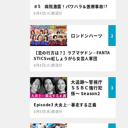
＃5 病院激震！パワハラ＆医療事故!?
8月4日(火)放送分
ロンドンハーツ
2
【恋の行方は？】ラブマゲドン…FANTA
STICSvs紅しょうがら女芸人軍団
8月4日(火)放送分
大追跡～警視庁
ＳＳＢＣ強行犯
3
係～ Season2
Episode3 大炎上…暴走する正義
8月5日(水)放送分