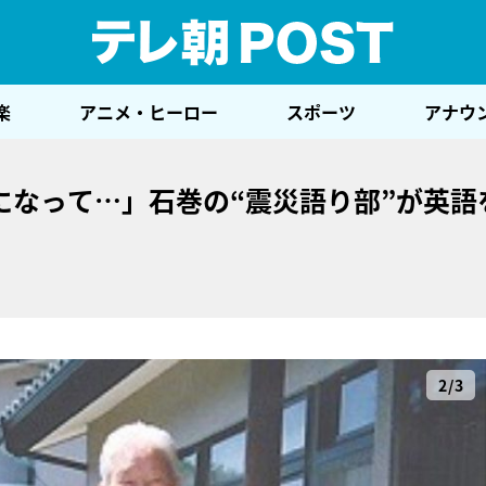
テレ
楽
アニメ・ヒーロー
スポーツ
アナウ
になって…」石巻の“震災語り部”が英語
2/3