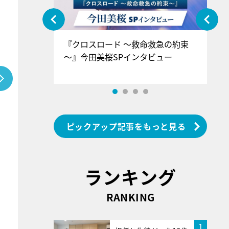
ぐ』＝LOV
『クロスロード ～救命救急の約束
『
香SPインタ
～』今田美桜SPインタビュー
ロ
ン
ピックアップ記事をもっと見る
ランキング
RANKING
1