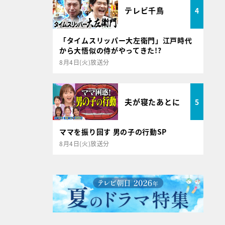
テレビ千鳥
4
「タイムスリッパー大左衛門」江戸時代
から大悟似の侍がやってきた!?
8月4日(火)放送分
夫が寝たあとに
5
ママを振り回す 男の子の行動SP
8月4日(火)放送分