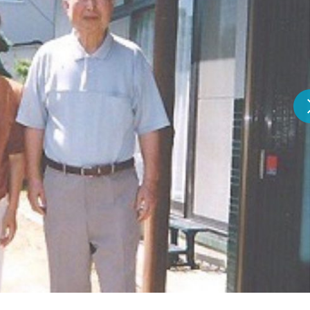
『アイ＝ラブ！げーみん
E齋藤樹愛羅＆佐々木舞
ビュー