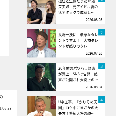
担任と生徒だった16歳
差夫婦！元アイドル妻の
猛アタックで成就し…
2026.08.03
2
長嶋一茂に「最悪なタレ
ントですよ！」大物タレ
ントが怒りのクレ…
2026.07.26
3
20年前のパワハラ疑惑
が浮上！SNSで告発…怒
声が公開され大炎上の…
2026.08.04
の
4
U字工事、『かりそめ天
国』ロケ中にまさかの大
1.08.27
失言！熟練大将の顔…