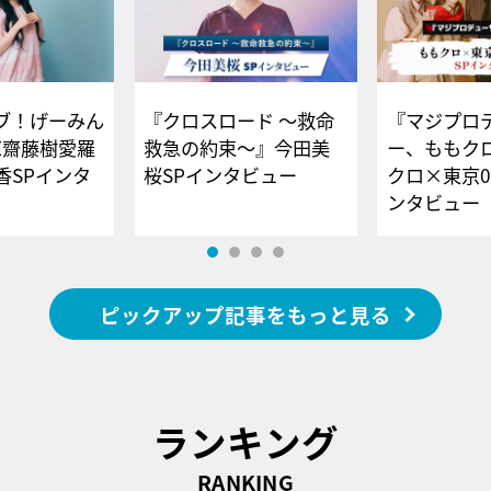
ブ！げーみん
『クロスロード ～救命
『マジプロ
E齋藤樹愛羅
救急の約束～』今田美
ー、ももク
香SPインタ
桜SPインタビュー
クロ×東京0
ンタビュー
ピックアップ記事をもっと見る
ランキング
RANKING