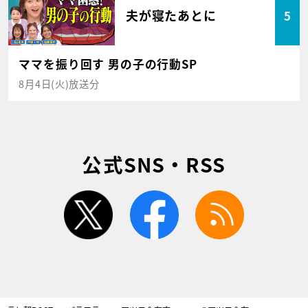
夫が寝たあとに
5
ママを振り回す 男の子の行動SP
8月4日(火)放送分
公式SNS・RSS
twitter
facebook
rss