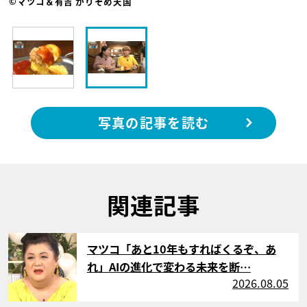
©マツコ＆有吉 かりそめ天国
写真の記事を読む
関連記事
サムネイル
マツコ「あと10年もすればくるぞ、あ
れ」AIの進化で変わる未来を断…
2026.08.05