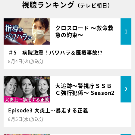
視聴ランキング
（テレビ朝日）
クロスロード ～救命救
1
急の約束～
＃5 病院激震！パワハラ＆医療事故!?
8月4日(火)放送分
大追跡～警視庁ＳＳＢ
2
Ｃ強行犯係～ Season2
Episode3 大炎上…暴走する正義
8月5日(水)放送分