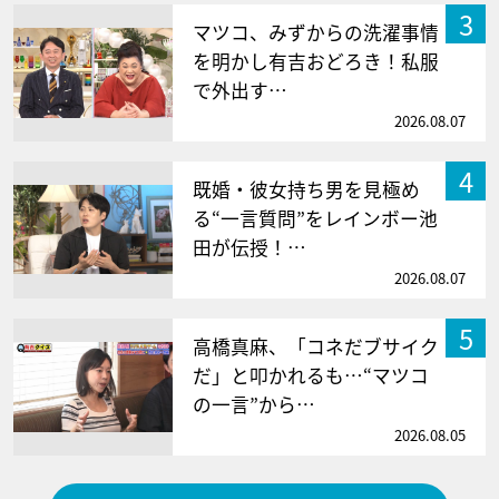
3
マツコ、みずからの洗濯事情
を明かし有吉おどろき！私服
で外出す…
2026.08.07
4
既婚・彼女持ち男を見極め
る“一言質問”をレインボー池
田が伝授！…
2026.08.07
5
高橋真麻、「コネだブサイク
だ」と叩かれるも…“マツコ
の一言”から…
2026.08.05