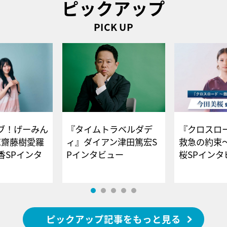
ピックアップ
PICK UP
ブ！げーみん
『タイムトラベルダデ
『クロスロー
E齋藤樹愛羅
ィ』ダイアン津田篤宏S
救急の約束
香SPインタ
Pインタビュー
桜SPイ
ピックアップ記事をもっと見る