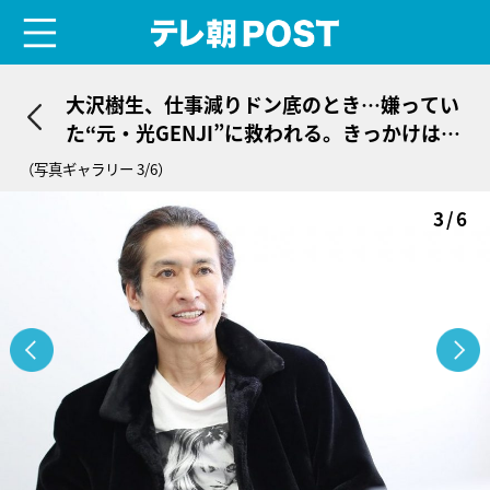
menu
テレ朝POST
大沢樹生、仕事減りドン底のとき…嫌ってい
た“元・光GENJI”に救われる。きっかけは中
野での「ある出来事」
（写真ギャラリー 3/6）
3/6