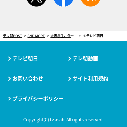
テレ朝POST
AND MORE
大沢樹生、仕事減りドン底のとき…嫌っていた“元・光GENJI”に救われる。きっかけは中野での「ある出来事」
©テレビ朝日
テレビ朝日
テレ朝動画
お問い合わせ
サイト利用規約
プライバシーポリシー
Copyright(C) tv asahi All rights reserved.