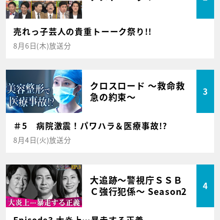
売れっ子芸人の貴重トーーク祭り!!
8月6日(木)放送分
クロスロード ～救命救
3
急の約束～
＃5 病院激震！パワハラ＆医療事故!?
8月4日(火)放送分
大追跡～警視庁ＳＳＢ
4
Ｃ強行犯係～ Season2