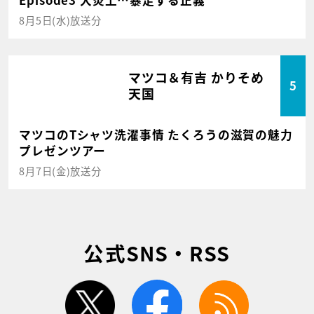
Episode3 大炎上…暴走する正義
8月5日(水)放送分
マツコ＆有吉 かりそめ
5
天国
マツコのTシャツ洗濯事情 たくろうの滋賀の魅力
プレゼンツアー
8月7日(金)放送分
公式SNS・RSS
twitter
facebook
rss