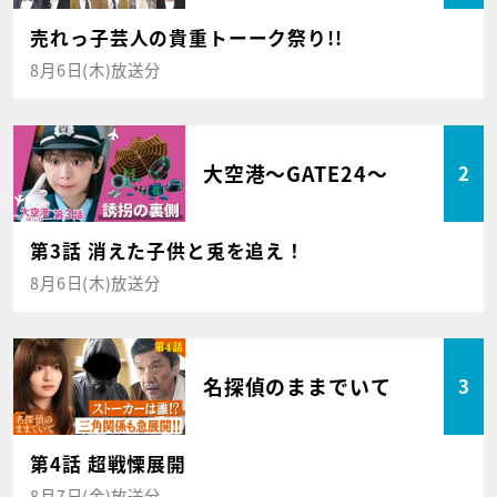
売れっ子芸人の貴重トーーク祭り!!
8月6日(木)放送分
大空港～GATE24～
2
第3話 消えた子供と兎を追え！
8月6日(木)放送分
名探偵のままでいて
3
第4話 超戦慄展開
8月7日(金)放送分