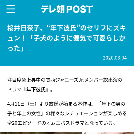
menu
テレ朝POST
桜井日奈子、“年下彼氏”のセリフにズキ
ュン！「子犬のように健気で可愛らしか
った」
2020.03.04
注目度急上昇中の関西ジャニーズJr.メンバー総出演の
ドラマ『
年下彼氏
』。
4月11日（土）より放送が始まる本作は、「年下の男の
子と年上の女性」の様々なシチュエーションが楽しめる
全20エピソードのオムニバスドラマとなっている。