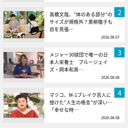
2
高橋文哉、“体のある部分”の
サイズが規格外？黒柳徹子も
目を見張…
2026.08.07
3
メジャー30球団で唯一の日
本人栄養士 ブルージェイ
ズ・岡本和真…
2026.08.08
4
マツコ、M-1ブレイク芸人に
授けた“人生の格言”が深い…
「幸せな時…
2026.08.08