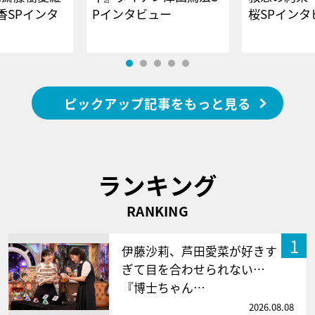
香SPインタ
Pインタビュー
桜SPイ
ピックアップ記事をもっと見る
ランキング
RANKING
1
伊藤沙莉、芦田愛菜が好きす
ぎて目を合わせられない…
『博士ちゃん…
2026.08.08