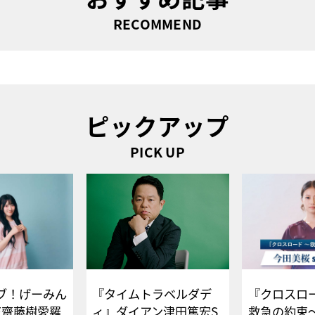
RECOMMEND
ピックアップ
PICK UP
ブ！げーみん
『タイムトラベルダデ
『クロスロー
E齋藤樹愛羅
ィ』ダイアン津田篤宏S
救急の約束