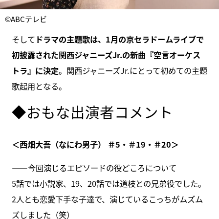
©ABCテレビ
そして
ドラマの主題歌は、1月の京セラドームライブで
初披露された関西ジャニーズJr.の新曲『空言オーケス
トラ』に決定
。関西ジャニーズJr.にとって初めての主題
歌起用となる。
◆おもな出演者コメント
＜西畑大吾（なにわ男子） ＃5・＃19・＃20＞
――今回演じるエピソードの役どころについて
5話では小説家、19、20話では道枝との兄弟役でした。
2人とも恋愛下手な子達で、演じているこっちがムズム
ズしました（笑）