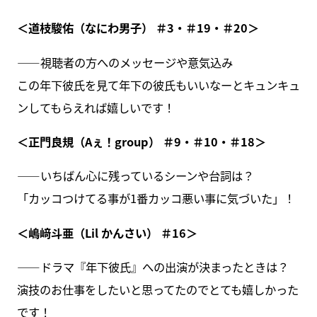
＜道枝駿佑（なにわ男子） ＃3・＃19・＃20＞
――視聴者の方へのメッセージや意気込み
この年下彼氏を見て年下の彼氏もいいなーとキュンキュ
ンしてもらえれば嬉しいです！
＜正門良規（Aぇ！group） ＃9・＃10・＃18＞
――いちばん心に残っているシーンや台詞は？
「カッコつけてる事が1番カッコ悪い事に気づいた」！
＜嶋﨑斗亜（Lil かんさい） ＃16＞
――ドラマ『年下彼氏』への出演が決まったときは？
演技のお仕事をしたいと思ってたのでとても嬉しかった
です！