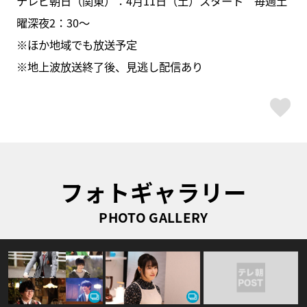
テレビ朝日（関東）：4月11日（土）スタート 毎週土
曜深夜2：30～
※ほか地域でも放送予定
※地上波放送終了後、見逃し配信あり
ス
フォトギャラリー
PHOTO GALLERY