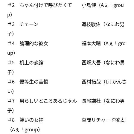
＃2 ちゃん付けで呼びたくて 小島健（Aぇ！grou
p）
＃3 チェーン 道枝駿佑（なにわ男
子）
＃4 論理的な彼女 福本大晴（Aぇ！gro
up）
＃5 机上の恋論 西畑大吾（なにわ男
子）
＃6 優等生の苦悩 西村拓哉（Lil かんさ
い）
＃7 男らしいところあるじゃん 長尾謙杜（なにわ男
子）
＃8 笑いの女神 草間リチャード敬太
（Aぇ！group）