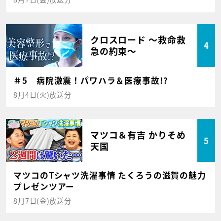
クロスロード ～救命救
4
急の約束～
＃5 病院激震！パワハラ＆医療事故!?
8月4日(火)放送分
マツコ＆有吉 かりそめ
5
天国
マツコのTシャツ洗濯事情 たくろうの滋賀の魅力
プレゼンツアー
8月7日(金)放送分