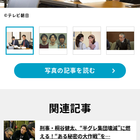
©テレビ朝日
写真の記事を読む
関連記事
サムネイル
刑事・桐谷健太、“半グレ集団壊滅”に燃
える！“ある秘密の大作戦”を…