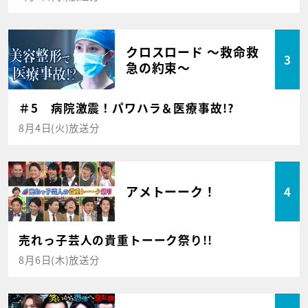
クロスロード ～救命救
3
急の約束～
＃5 病院激震！パワハラ＆医療事故!?
8月4日(火)放送分
アメトーーク！
4
売れっ子芸人の貴重トーーク祭り!!
8月6日(木)放送分