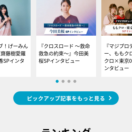
ブ！げーみん
『クロスロード ～救命
『マジプロ
E齋藤樹愛羅
救急の約束～』今田美
ー、ももク
香SPインタ
桜SPインタビュー
クロ×東京0
ンタビュー
ピックアップ記事をもっと見る