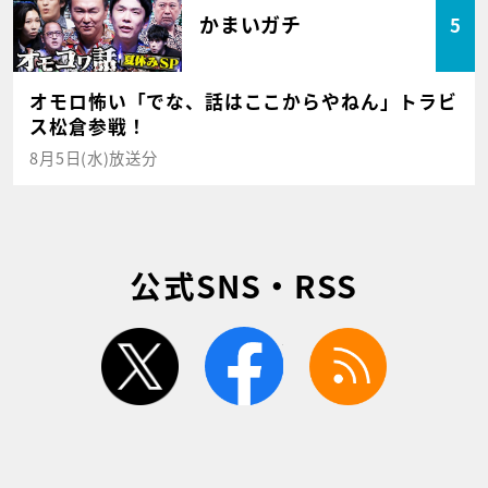
かまいガチ
5
オモロ怖い「でな、話はここからやねん」トラビ
ス松倉参戦！
8月5日(水)放送分
公式SNS・RSS
twitter
facebook
rss