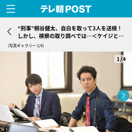
menu
テレ朝POST
“刑事”桐谷健太、自白を取って3人を送検！
しかし、検察の取り調べでは…＜ケイジとケ
ンジ＞
（写真ギャラリー 1/4）
1/4