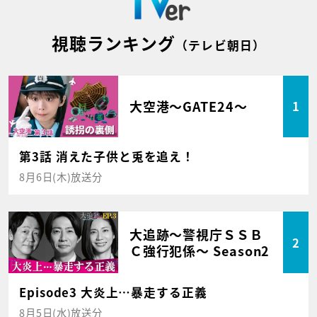
視聴ランキング
（テレビ朝日）
大空港～GATE24～
1
第3話 消えた子供と兎を追え！
8月6日(木)放送分
大追跡～警視庁ＳＳＢ
2
Ｃ強行犯係～ Season2
Episode3 大炎上…暴走する正義
8月5日(水)放送分