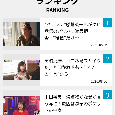
ランキング
RANKING
1
“ベテラン”船越英一郎がクビ
覚悟のパワハラ謝罪拒
否！“後輩”だけ…
2026.08.05
2
高橋真麻、「コネだブサイク
だ」と叩かれるも…“マツコ
の一言”から…
2026.08.05
3
川田裕美、洗濯物がなぜか真
っ赤に！原因は息子のポケッ
トの中身…