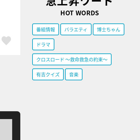
急上昇ワード
HOT WORDS
番組情報
バラエティ
博士ちゃん
ア
はてブ
スキボタン
ドラマ
クロスロード ～救命救急の約束～
有吉クイズ
音楽