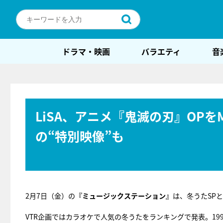
ドラマ・映画
バラエティ
音
LiSA、アニメ『鬼滅の刃』OP
の“特別映像”も
2月7日（金）の
『ミュージックステーション』
は、冬うたSP
VTR企画ではカラオケで人気の冬うたをランキングで発表。19