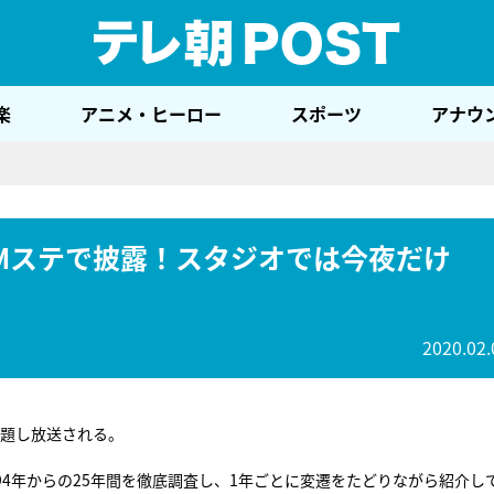
テレ
楽
アニメ・ヒーロー
スポーツ
アナウ
をMステで披露！スタジオでは今夜だけ
2020.02.
と題し放送される。
94年からの25年間を徹底調査し、1年ごとに変遷をたどりながら紹介し