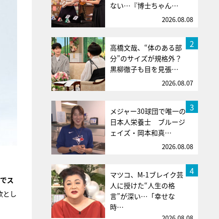
ない…『博士ちゃん…
2026.08.08
2
高橋文哉、“体のある部
分”のサイズが規格外？
黒柳徹子も目を見張…
2026.08.07
3
メジャー30球団で唯一の
日本人栄養士 ブルージ
ェイズ・岡本和真…
2026.08.08
4
マツコ、M-1ブレイク芸
来でス
人に授けた“人生の格
歌とし
言”が深い…「幸せな
時…
2026.08.08