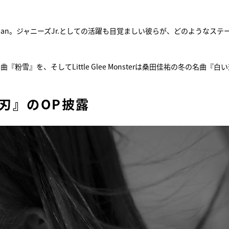
apan。ジャニーズJr.としての活躍も目覚ましい彼らが、どのようなステ
粉雪』を、そしてLittle Glee Monsterは桑田佳祐の冬の名曲『白
の刃』のOP披露