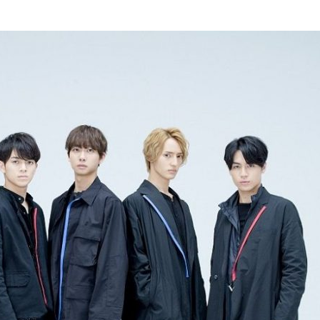
『アイ＝ラブ！げーみん
E齋藤樹愛羅＆佐々木舞
ビュー