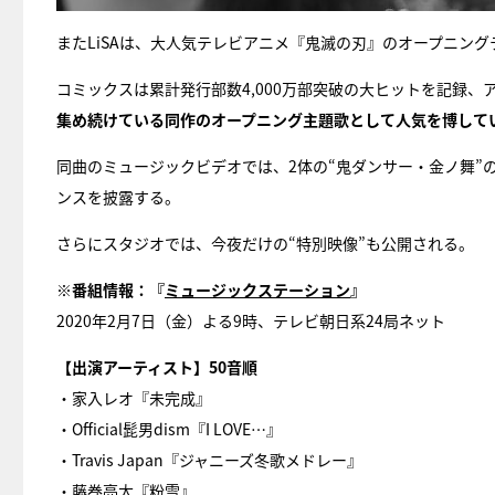
またLiSAは、大人気テレビアニメ『鬼滅の刃』のオープニン
コミックスは累計発行部数4,000
万部突破の大ヒットを記録、
集め続けている同作のオープニング主題歌として人気を博してい
同曲のミュージックビデオでは、2体の“鬼ダンサー・金ノ舞”
ンスを披露する。
さらにスタジオでは、今夜だけの“特別映像”も公開される。
※番組情報：『
ミュージックステーション
』
2020年2月7日（金）よる9時、テレビ朝日系24局ネット
【出演アーティスト】50音順
・家入レオ『未完成』
・Official髭男dism『I LOVE…』
・Travis Japan『ジャニーズ冬歌メドレー』
・藤巻亮太『粉雪』