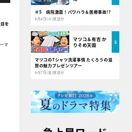
～
＃5 病院激震！パワハラ＆医療事故!?
8月4日(火)放送分
注目を
マツコ＆有吉 か
5
ーマ
りそめ天国
マツコのTシャツ洗濯事情 たくろうの滋
賀の魅力プレゼンツアー
8月7日(金)放送分