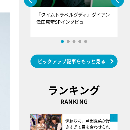
ぐ』＝LOV
『タイムトラベルダディ』ダイアン
『
香SPインタ
津田篤宏SPインタビュー
～
ピックアップ記事をもっと見る
ランキング
RANKING
1
伊藤沙莉、芦田愛菜が好
きすぎて目を合わせられ