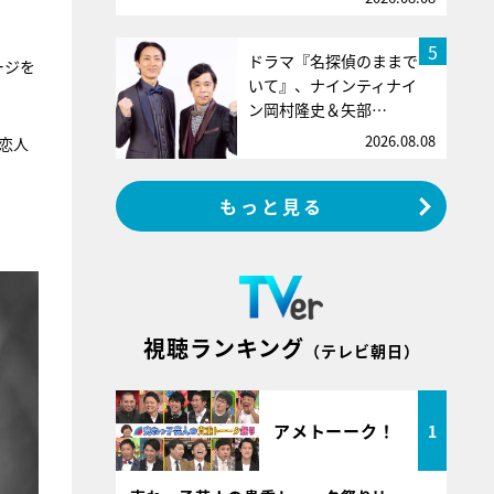
5
ドラマ『名探偵のままで
ージを
いて』、ナインティナイ
ン岡村隆史＆矢部…
2026.08.08
い恋人
もっと見る
視聴ランキング
（テレビ朝日）
アメトーーク！
1