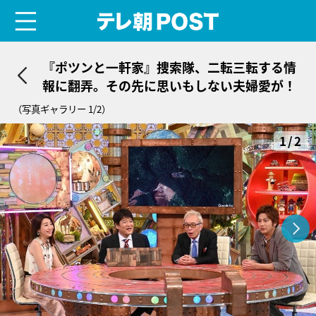
menu
テレ朝POST
『ポツンと一軒家』捜索隊、二転三転する情
報に翻弄。その先に思いもしない夫婦愛が！
（写真ギャラリー 1/2）
1/2