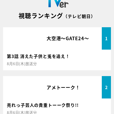
視聴ランキング
（テレビ朝日）
大空港～GATE24～
1
第3話 消えた子供と兎を追え！
8月6日(木)放送分
アメトーーク！
2
売れっ子芸人の貴重トーーク祭り!!
8月6日(木)放送分