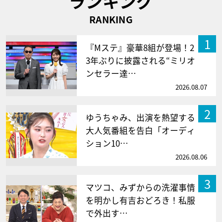
ランキング
RANKING
1
『Mステ』豪華8組が登場！2
3年ぶりに披露される“ミリオ
ンセラー達…
2026.08.07
2
ゆうちゃみ、出演を熱望する
大人気番組を告白「オーディ
ション10…
2026.08.06
3
マツコ、みずからの洗濯事情
を明かし有吉おどろき！私服
で外出す…