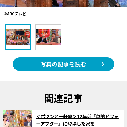
©ABCテレビ
写真の記事を読む
関連記事
サムネイル
＜ポツンと一軒家＞12年前『劇的ビフォ
ーアフター』に登場した家を…