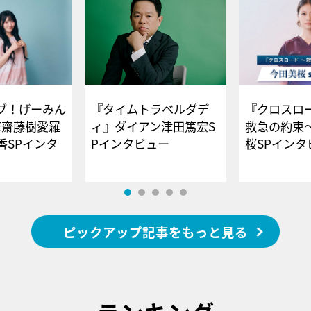
ブ！げーみん
『タイムトラベルダデ
『クロスロー
E齋藤樹愛羅
ィ』ダイアン津田篤宏S
救急の約束
香SPインタ
Pインタビュー
桜SPイ
ピックアップ記事をもっと見る