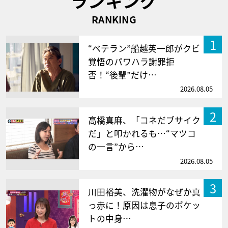
ランキング
RANKING
1
“ベテラン”船越英一郎がクビ
覚悟のパワハラ謝罪拒
否！“後輩”だけ…
2026.08.05
2
高橋真麻、「コネだブサイク
だ」と叩かれるも…“マツコ
の一言”から…
2026.08.05
3
川田裕美、洗濯物がなぜか真
っ赤に！原因は息子のポケッ
トの中身…