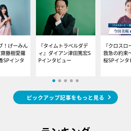
ブ！げーみん
『タイムトラベルダデ
『クロスロー
E齋藤樹愛羅
ィ』ダイアン津田篤宏S
救急の約束
香SPインタ
Pインタビュー
桜SPイ
ピックアップ記事をもっと見る