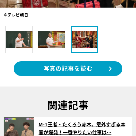
©テレビ朝日
写真の記事を読む
関連記事
サムネイル
M-1王者・たくろう赤木、意外すぎる本
音が爆発！一番やりたい仕事は…