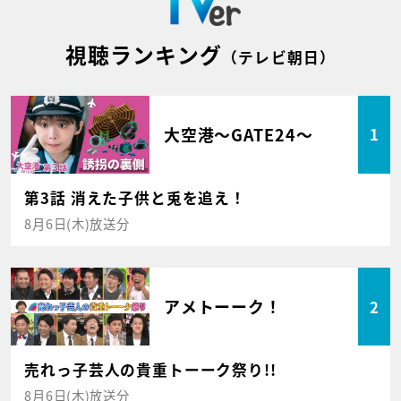
視聴ランキング
（テレビ朝日）
大空港～GATE24～
1
第3話 消えた子供と兎を追え！
8月6日(木)放送分
アメトーーク！
2
売れっ子芸人の貴重トーーク祭り!!
8月6日(木)放送分