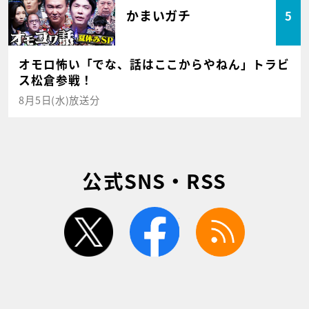
かまいガチ
5
オモロ怖い「でな、話はここからやねん」トラビ
ス松倉参戦！
8月5日(水)放送分
公式SNS・RSS
twitter
facebook
rss