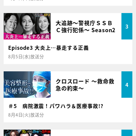
大追跡～警視庁ＳＳＢ
3
Ｃ強行犯係～ Season2
Episode3 大炎上…暴走する正義
8月5日(水)放送分
クロスロード ～救命救
4
急の約束～
＃5 病院激震！パワハラ＆医療事故!?
8月4日(火)放送分