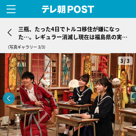
menu
テレ朝POST
三瓶、たった4日でトルコ移住が嫌になっ
た…。レギュラー消滅し現在は福島県の実家
に
（写真ギャラリー 3/3）
3/3