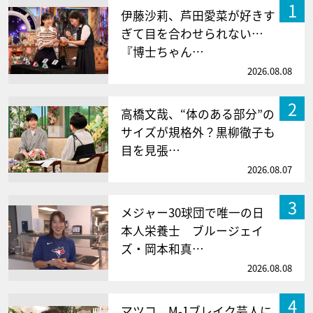
1
伊藤沙莉、芦田愛菜が好きす
ぎて目を合わせられない…
『博士ちゃん…
2026.08.08
2
高橋文哉、“体のある部分”の
サイズが規格外？黒柳徹子も
目を見張…
2026.08.07
3
メジャー30球団で唯一の日
本人栄養士 ブルージェイ
ズ・岡本和真…
2026.08.08
4
マツコ、M-1ブレイク芸人に