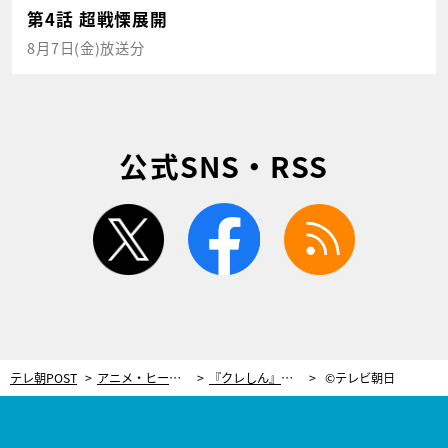
第4話 超戦慄展開
8月7日(金)放送分
公式SNS・RSS
twitter
facebook
rss
テレ朝POST
アニメ・ヒーロー
『クレしん』声優に挑戦！俳優・鈴木拡樹、「しんちゃんは反面教師」だった子ども時代
©テレビ朝日