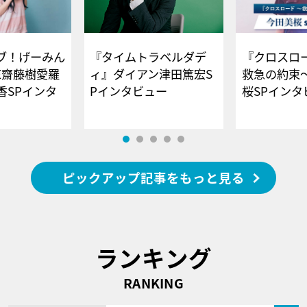
ブ！げーみん
『タイムトラベルダデ
『クロスロー
E齋藤樹愛羅
ィ』ダイアン津田篤宏S
救急の約束
香SPインタ
Pインタビュー
桜SPイ
ピックアップ記事をもっと見る
ランキング
RANKING