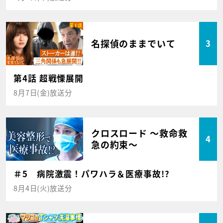
名探偵のままでいて
3
第4話 超戦慄展開
8月7日(金)放送分
クロスロード ～救命救
4
急の約束～
＃5 病院激震！パワハラ＆医療事故!?
8月4日(火)放送分