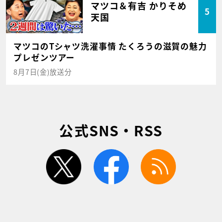
マツコ＆有吉 かりそめ
5
天国
マツコのTシャツ洗濯事情 たくろうの滋賀の魅力
プレゼンツアー
8月7日(金)放送分
公式SNS・RSS
twitter
facebook
rss