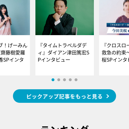
ブ！げーみん
『タイムトラベルダデ
『クロスロー
E齋藤樹愛羅
ィ』ダイアン津田篤宏S
救急の約束
香SPインタ
Pインタビュー
桜SPイ
ピックアップ記事をもっと見る