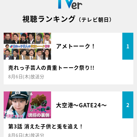
視聴ランキング
（テレビ朝日）
アメトーーク！
1
売れっ子芸人の貴重トーーク祭り!!
8月6日(木)放送分
大空港～GATE24～
2
第3話 消えた子供と兎を追え！
8月6日(木)放送分