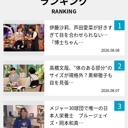
ランキング
RANKING
1
伊藤沙莉、芦田愛菜が好きす
ぎて目を合わせられない…
『博士ちゃん…
2026.08.08
2
高橋文哉、“体のある部分”の
サイズが規格外？黒柳徹子も
目を見張…
2026.08.07
3
メジャー30球団で唯一の日
本人栄養士 ブルージェイ
ズ・岡本和真…