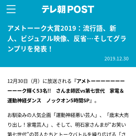
menu
テレ朝POST
アメトーーク大賞2019：流行語、新
人、ビジュアル映像、反省…そしてグラ
ンプリを発表！
2019.12.30
12月30日（月）に放送される
『アメトーーーーーーー
ーーーク輝く53名!! さんま師匠vs第七世代 家電＆
運動神経ダンス ノックオン5時間SP』
。
お馴染みの人気企画「運動神経悪い芸人」、「歳末大売
り出し！家電芸人」、そして、明石家さんまが“お笑い
第七世代”の芸人たちとトークバトルを繰り広げる「さ