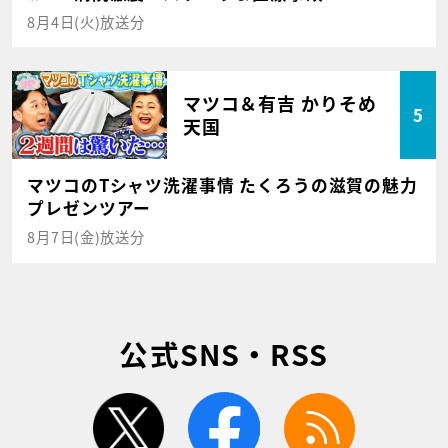
8月4日(火)放送分
マツコ＆有吉 かりそめ
5
天国
マツコのTシャツ洗濯事情 たくろうの滋賀の魅力
プレゼンツアー
8月7日(金)放送分
公式SNS・RSS
twitter
facebook
rss