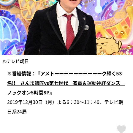
©テレビ朝日
※番組情報：『
アメトーーーーーーーーーーク輝く53
名!! さんま師匠vs第七世代 家電＆運動神経ダンス
ノックオン5時間SP
』
2019年12月30日（月）よる6：30～11：49、テレビ朝
日系24局
ス