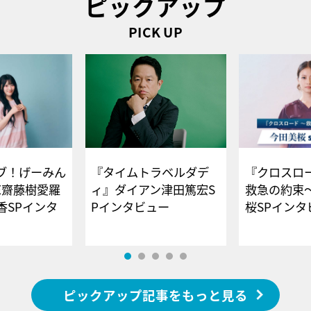
ピックアップ
PICK UP
ブ！げーみん
『タイムトラベルダデ
『クロスロー
E齋藤樹愛羅
ィ』ダイアン津田篤宏S
救急の約束
香SPインタ
Pインタビュー
桜SPイ
ピックアップ記事をもっと見る