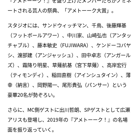
『アメトーーク！』を盛り上げたメンバーたちがノミネ
ートされる芸人の祭典、「アメトーーク大賞」。
スタジオには、サンドウィッチマン、千鳥、後藤輝基
（フットボールアワー）、中川家、山崎弘也（アンタッ
チャブル）、藤本敏史（FUJIWARA）、ケンドーコバヤ
シ、渡部建（アンジャッシュ）、田中卓志（アンガール
ズ）、霜降り明星、草薙航基（宮下草薙）、高岸宏行
（ティモンディ）、稲田直樹（アインシュタイン）、薄
幸（納言）、岡野陽一、尾形貴弘（パンサー）という
豪華20名が勢ぞろい。
さらに、MC側ゲストに出川哲朗、SPゲストとして広瀬
アリスも登場し、2019年の『アメトーーク！』の名場
面を振り返っていく。