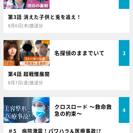
第3話 消えた子供と兎を追え！
8月6日(木)放送分
名探偵のままでいて
3
第4話 超戦慄展開
8月7日(金)放送分
クロスロード ～救命救
4
急の約束～
＃5 病院激震！パワハラ＆医療事故!?