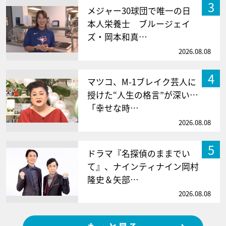
3
メジャー30球団で唯一の日
本人栄養士 ブルージェイ
ズ・岡本和真…
2026.08.08
4
マツコ、M-1ブレイク芸人に
授けた“人生の格言”が深い…
「幸せな時…
2026.08.08
5
ドラマ『名探偵のままでい
て』、ナインティナイン岡村
隆史＆矢部…
2026.08.08