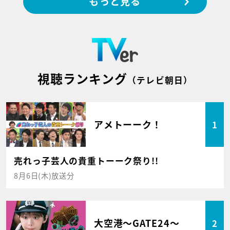
もっと見る
視聴ランキング
（テレビ朝日）
アメトーーク！
1
売れっ子芸人の貴重トーーク祭り!!
8月6日(木)放送分
大空港～GATE24～
2