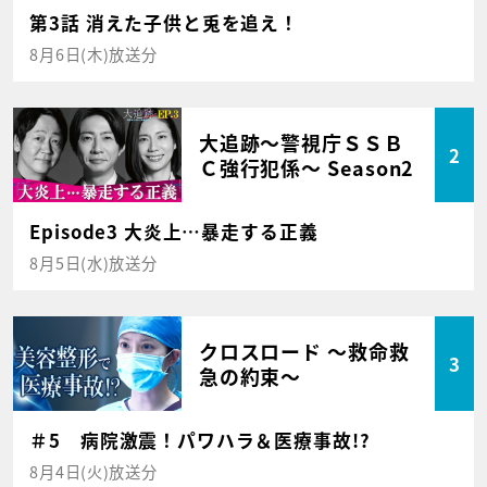
第3話 消えた子供と兎を追え！
8月6日(木)放送分
大追跡～警視庁ＳＳＢ
2
Ｃ強行犯係～ Season2
Episode3 大炎上…暴走する正義
8月5日(水)放送分
クロスロード ～救命救
3
急の約束～
＃5 病院激震！パワハラ＆医療事故!?
8月4日(火)放送分