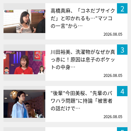
2
高橋真麻、「コネだブサイク
だ」と叩かれるも…“マツコ
の一言”から…
2026.08.05
3
川田裕美、洗濯物がなぜか真
っ赤に！原因は息子のポケッ
トの中身…
2026.08.05
4
“後輩”今田美桜、“先輩のパ
ワハラ問題”に持論「被害者
の話だけで…
2026.08.05