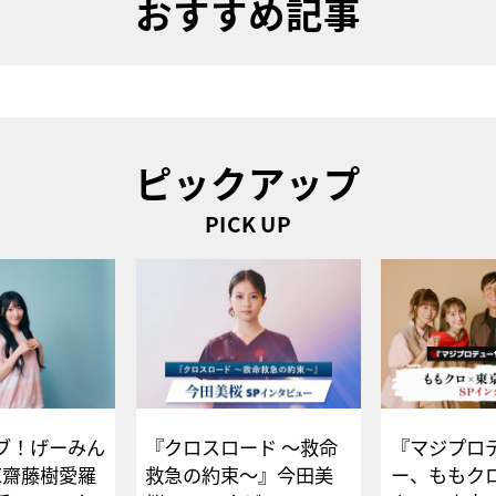
おすすめ記事
ピックアップ
PICK UP
ブ！げーみん
『クロスロード ～救命
『マジプロ
E齋藤樹愛羅
救急の約束～』今田美
ー、ももク