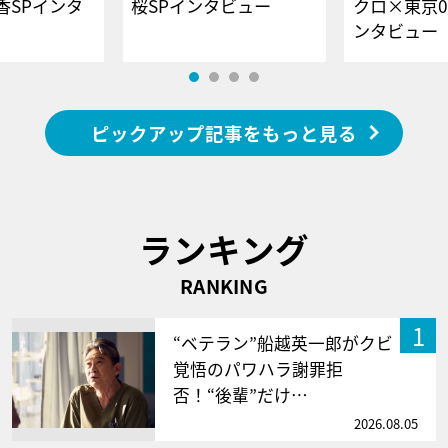
香SPインタ
桜SPインタビュー
クロ×東京0
ンタビュー
ピックアップ記事をもっと見る
ランキング
RANKING
1
“ベテラン”船越英一郎がクビ
覚悟のパワハラ謝罪拒
否！“後輩”だけ…
2026.08.05