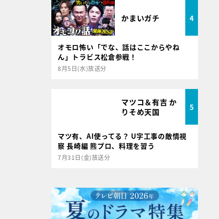
かまいガチ
4
オモロ怖い「でな、話はここからやね
ん」トラビス松倉参戦！
8月5日(水)放送分
マツコ＆有吉 か
5
りそめ天国
マツ有、AI使ってる？ U字工事の敵情視
察 長崎編 熊プロ、料理を習う
7月31日(金)放送分