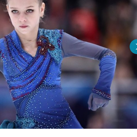
『アイ＝ラブ！げーみん
E齋藤樹愛羅＆佐々木舞
ビュー