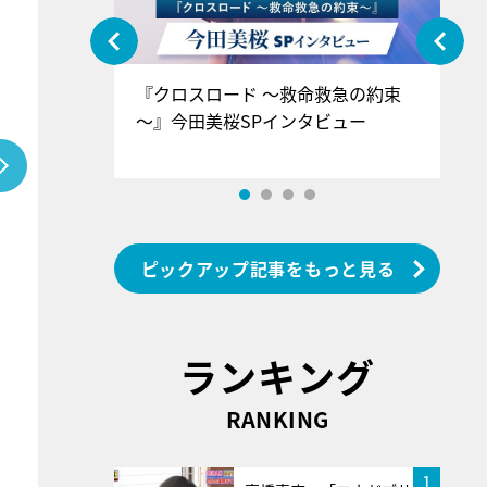
ぐ』＝LOV
『クロスロード ～救命救急の約束
『
香SPインタ
～』今田美桜SPインタビュー
ロ
ン
ピックアップ記事をもっと見る
ランキング
RANKING
1