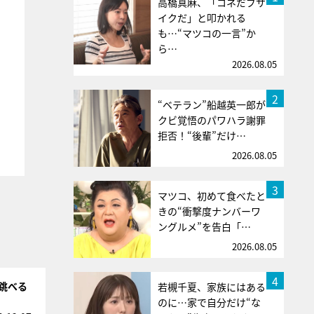
高橋真麻、「コネだブサ
イクだ」と叩かれる
も…“マツコの一言”か
ら…
2026.08.05
2
“ベテラン”船越英一郎が
クビ覚悟のパワハラ謝罪
拒否！“後輩”だけ…
2026.08.05
3
マツコ、初めて食べたと
きの“衝撃度ナンバーワ
ングルメ”を告白「…
2026.08.05
4
跳べる
若槻千夏、家族にはある
のに…家で自分だけ“な