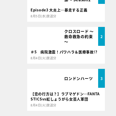
Episode3 大炎上…暴走する正義
8月5日(水)放送分
クロスロード ～
救命救急の約束
2
～
＃5 病院激震！パワハラ＆医療事故!?
8月4日(火)放送分
ロンドンハーツ
3
【恋の行方は？】ラブマゲドン…FANTA
STICSvs紅しょうがら女芸人軍団
8月4日(火)放送分