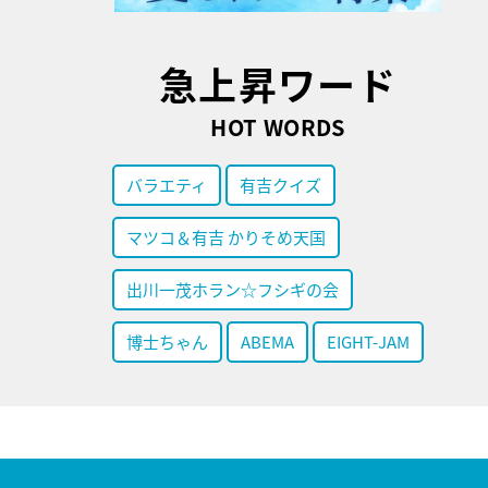
急上昇ワード
HOT WORDS
バラエティ
有吉クイズ
マツコ＆有吉 かりそめ天国
出川一茂ホラン☆フシギの会
博士ちゃん
ABEMA
EIGHT-JAM