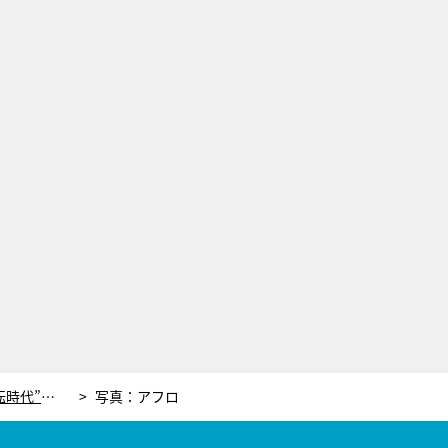
荒川静香氏が、フィギュア女子“4回転時代”に思うこと。現役時代は「想像つかなかった」
写真：アフロ