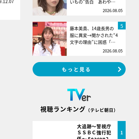
9.12.07
いもの”告白 あわや…
2026.08.05
5
藤本美貴、14歳長男の
服に異変→聞かされた“4
文字の理由”に困惑「…
2026.08.05
もっと見る
視聴ランキング
（テレビ朝日）
大追跡～警視庁
ＳＳＢＣ強行犯
1
係～ Season2