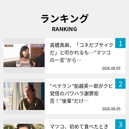
ランキング
RANKING
1
高橋真麻、「コネだブサイク
だ」と叩かれるも…“マツコ
の一言”から…
2026.08.05
2
“ベテラン”船越英一郎がクビ
覚悟のパワハラ謝罪拒
否！“後輩”だけ…
2026.08.05
3
マツコ、初めて食べたとき