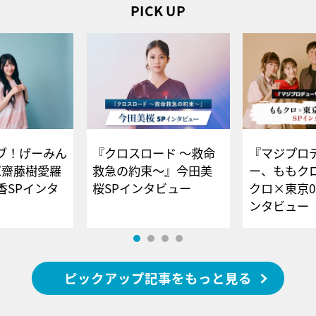
PICK UP
ブ！げーみん
『クロスロード ～救命
『マジプロ
E齋藤樹愛羅
救急の約束～』今田美
ー、ももク
香SPインタ
桜SPインタビュー
クロ×東京0
ンタビュー
ピックアップ記事をもっと見る