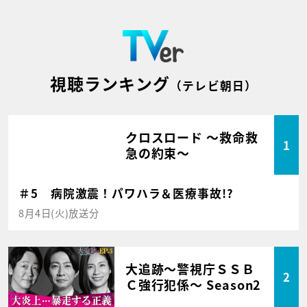
視聴ランキング
（テレビ朝日）
クロスロード ～救命救
1
急の約束～
＃5 病院激震！パワハラ＆医療事故!?
8月4日(火)放送分
大追跡～警視庁ＳＳＢ
2
Ｃ強行犯係～ Season2