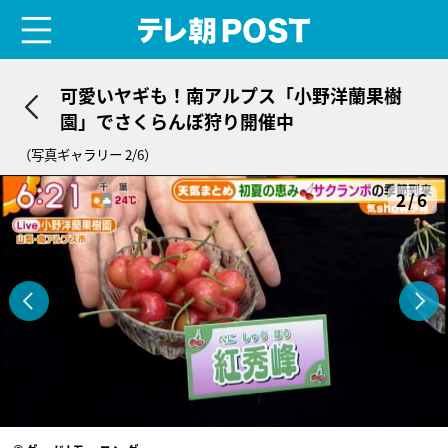
menu
テレ朝POST
可愛いヤギも！南アルプス「小野洋蘭果樹
園」でさくらんぼ狩り開催中
（写真ギャラリー 2/6）
2/6