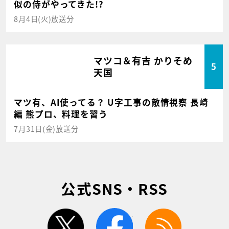
似の侍がやってきた!?
8月4日(火)放送分
マツコ＆有吉 かりそめ
5
天国
マツ有、AI使ってる？ U字工事の敵情視察 長崎
編 熊プロ、料理を習う
7月31日(金)放送分
公式SNS・RSS
twitter
facebook
rss