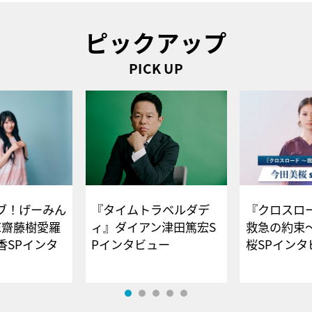
ピックアップ
PICK UP
ブ！げーみん
『タイムトラベルダデ
『クロスロー
E齋藤樹愛羅
ィ』ダイアン津田篤宏S
救急の約束
香SPインタ
Pインタビュー
桜SPイ