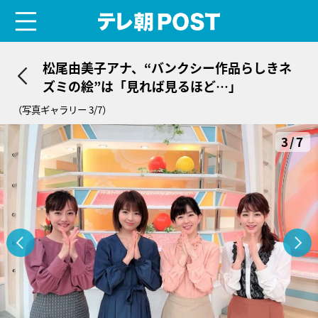
menu
テレ朝POST
松尾由美子アナ、“バンクシー作品らしきネ
ズミの絵”は「見れば見るほど…」
（写真ギャラリー 3/7）
3/7