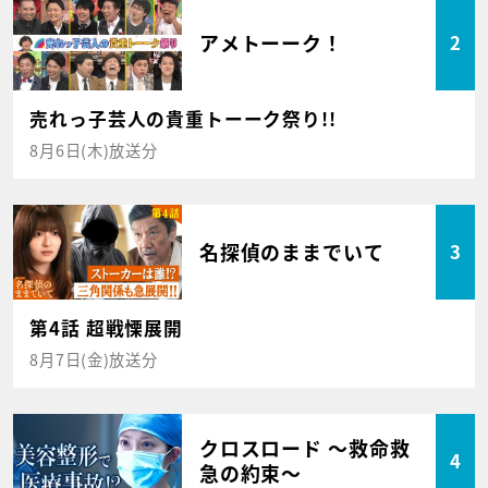
アメトーーク！
2
売れっ子芸人の貴重トーーク祭り!!
8月6日(木)放送分
名探偵のままでいて
3
第4話 超戦慄展開
8月7日(金)放送分
クロスロード ～救命救
4
急の約束～