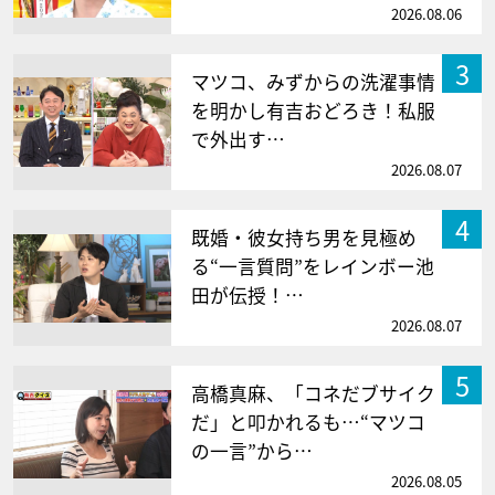
2026.08.06
3
マツコ、みずからの洗濯事情
を明かし有吉おどろき！私服
で外出す…
2026.08.07
4
既婚・彼女持ち男を見極め
る“一言質問”をレインボー池
田が伝授！…
2026.08.07
5
高橋真麻、「コネだブサイク
だ」と叩かれるも…“マツコ
の一言”から…
2026.08.05