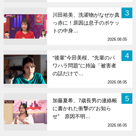
3
川田裕美、洗濯物がなぜか真
っ赤に！原因は息子のポケッ
トの中身…
2026.08.05
4
“後輩”今田美桜、“先輩のパ
ワハラ問題”に持論「被害者
の話だけで…
2026.08.05
5
加藤夏希、7歳長男の連絡帳
に書かれた衝撃の“お知ら
せ” 原因不明…
2026.08.05