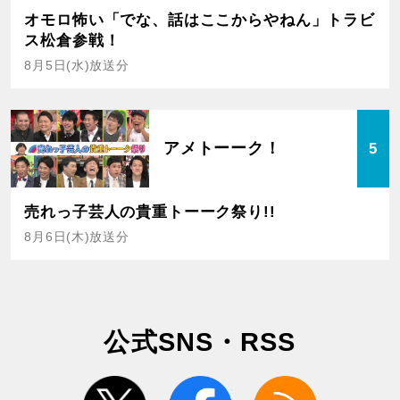
オモロ怖い「でな、話はここからやねん」トラビ
ス松倉参戦！
8月5日(水)放送分
アメトーーク！
5
売れっ子芸人の貴重トーーク祭り!!
8月6日(木)放送分
公式SNS・RSS
twitter
facebook
rss