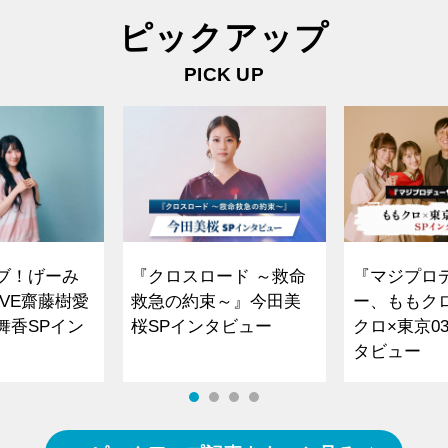
ピックアップ
PICK UP
ブ！げーみ
『クロスロード ～救命
『マジプロ
VE齋藤樹愛
救急の約束～』今田美
ー、ももク
舞香SPイン
桜SPインタビュー
クロ×東京0
タビュー