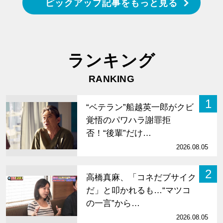
ピックアップ記事をもっと見る
ランキング
RANKING
1
“ベテラン”船越英一郎がクビ
覚悟のパワハラ謝罪拒
否！“後輩”だけ…
2026.08.05
2
高橋真麻、「コネだブサイク
だ」と叩かれるも…“マツコ
の一言”から…
2026.08.05