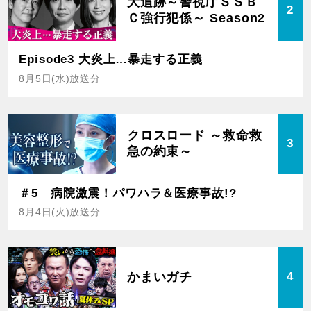
大追跡～警視庁ＳＳＢ
2
Ｃ強行犯係～ Season2
Episode3 大炎上…暴走する正義
8月5日(水)放送分
クロスロード ～救命救
3
急の約束～
＃5 病院激震！パワハラ＆医療事故!?
8月4日(火)放送分
かまいガチ
4