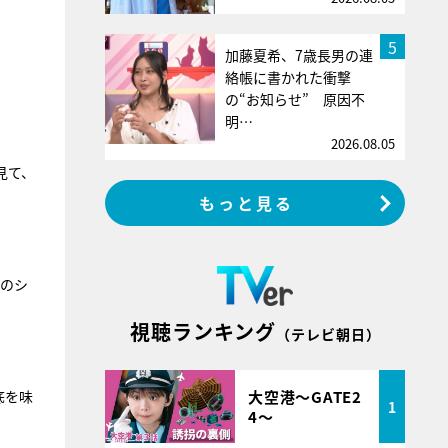
5
加藤夏希、7歳長男の連
絡帳に書かれた衝撃
の“お知らせ” 原因不
明…
2026.08.05
見て、
もっと見る
例のシ
視聴ランキング
（テレビ朝日）
大空港～GATE2
底を味
1
4～