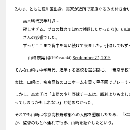
2人は、ともに荒川区出身。実家が近所で家族ぐるみの付き合
森本稀哲選手引退…
寂しすぎる。プロの舞台で1度は対戦したかったな(u_u
さんの影響でした。
ずっとここまで背中を追い続けて来ました。引退してもず
— 山﨑 康晃 (@19Yasuaki)
September 27, 2015
そんな山崎は中学時代、進学する高校を選ぶ際に、「帝京高校
実は、山崎は、帝京高校のユニホームを着て甲子園でプレーす
しかし、森本氏は「山崎の少年野球チームは、勝利よりも楽し
ってしまうかもしれない」と勧めなかった。
それでも山崎は帝京高校野球部への入部を懇願したため、「3
が、監督のもとへ連れて行き、山崎を紹介したという。