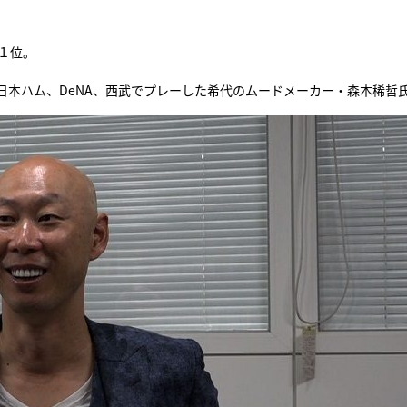
『アイ＝ラブ！げーみん
１位。
E齋藤樹愛羅＆佐々木舞
ビュー
日本ハム、DeNA、西武でプレーした希代のムードメーカー・森本稀哲