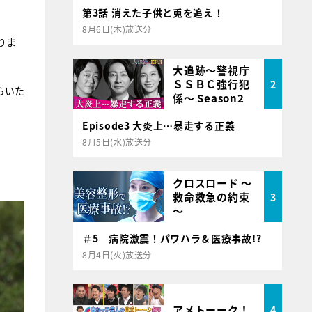
第3話 消えた子供と兎を追え！
8月6日(木)放送分
りま
大追跡～警視庁
ＳＳＢＣ強行犯
2
らいた
係～ Season2
Episode3 大炎上…暴走する正義
8月5日(水)放送分
クロスロード ～
救命救急の約束
3
～
＃5 病院激震！パワハラ＆医療事故!?
8月4日(火)放送分
アメトーーク！
4