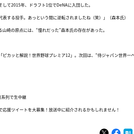
て2015年、ドラフト1位でDeNAに入団した。
代表する投手。あっという間に逆転されましたね（笑）」（森本氏）
る山崎の原点には、“憧れだった”森本氏の存在があった。
「ピカッと解説！世界野球プレミア12」。次回は、“侍ジャパン世界一
朝日系列で生中継
球 で応援ツイートを大募集！放送中に紹介されるかもしれません！
ツイート
シェ