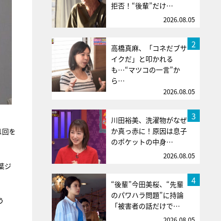
拒否！“後輩”だけ…
2026.08.05
2
高橋真麻、「コネだブサ
イクだ」と叩かれる
も…“マツコの一言”か
ら…
2026.08.05
3
川田裕美、洗濯物がなぜ
か真っ赤に！原因は息子
1回を
のポケットの中身…
2026.08.05
葉ジ
4
“後輩”今田美桜、“先輩
のパワハラ問題”に持論
う
「被害者の話だけで…
2026.08.05