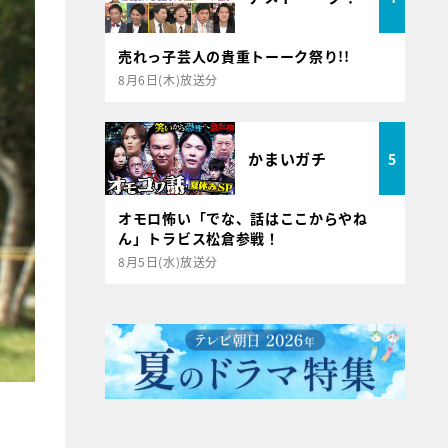
売れっ子芸人の貴重トーーク祭り!!
8月6日(木)放送分
かまいガチ
5
オモロ怖い「でな、話はここからやね
ん」トラビス松倉参戦！
8月5日(水)放送分