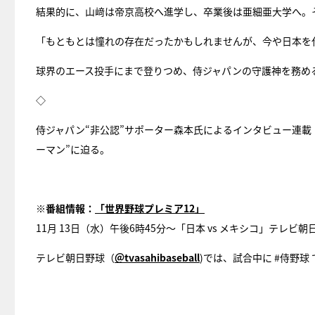
結果的に、山﨑は帝京高校へ進学し、卒業後は亜細亜大学へ。そし
「もともとは憧れの存在だったかもしれませんが、今や日本を
球界のエース投手にまで登りつめ、侍ジャパンの守護神を務め
◇
侍ジャパン“非公認”サポーター森本氏によるインタビュー連載
ーマン”に迫る。
※番組情報：
「世界野球プレミア12」
11月 13日（水）午後6時45分～「日本 vs メキシコ」テレビ
テレビ朝日野球（
＠tvasahibaseball
)では、試合中に #侍野