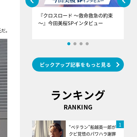
ぐ』＝LOV
『クロスロード ～救命救急の約束
『
香SPインタ
～』今田美桜SPインタビュー
ロ
ン
氏だ。
ピックアップ記事をもっと見る
ランキング
RANKING
1
“ベテラン”船越英一郎が
クビ覚悟のパワハラ謝罪