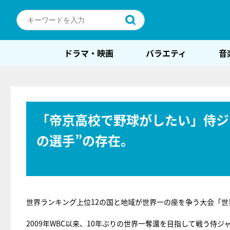
ドラマ・映画
バラエティ
音
「帝京高校で野球がしたい」侍ジ
の選手”の存在。
世界ランキング上位12の国と地域が世界一の座を争う大会「世
2009年WBC以来、10年ぶりの世界一奪還を目指して戦う侍