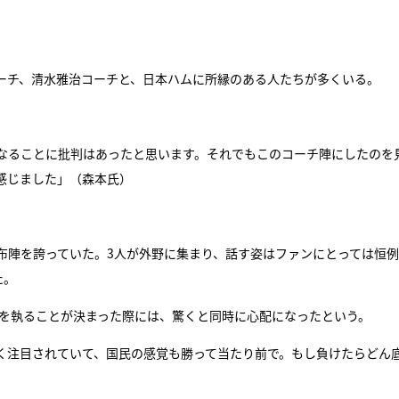
ーチ、清水雅治コーチと、日本ハムに所縁のある人たちが多くいる。
なることに批判はあったと思います。それでもこのコーチ陣にしたのを
感じました」（森本氏）
布陣を誇っていた。3人が外野に集まり、話す姿はファンにとっては恒
た。
揮を執ることが決まった際には、驚くと同時に心配になったという。
く注目されていて、国民の感覚も勝って当たり前で。もし負けたらどん