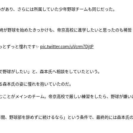
いがあり、さらには所属していた少年野球チームも同じだった。
)山﨑が野球を始めたきっかけも、帝京高校に進学したいと思ったのも稀哲
っとずっと憧れです✨
pic.twitter.com/uVcrm7DjtP
で野球がしたい」と、森本氏へ相談をしていたという。
る森本氏の姿に憧れを抱いていたのだ。
むことがメインのチーム。帝京高校で厳しい練習をしたら、野球が嫌い
年間、野球部を辞めずに続けるなら」という条件で、最終的には森本氏