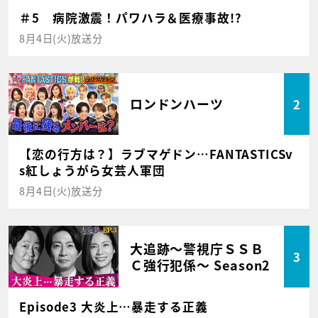
＃5 病院激震！パワハラ＆医療事故!?
8月4日(火)放送分
ロンドンハーツ
2
【恋の行方は？】ラブマゲドン…FANTASTICSv
s紅しょうがら女芸人軍団
8月4日(火)放送分
大追跡～警視庁ＳＳＢ
3
Ｃ強行犯係～ Season2
Episode3 大炎上…暴走する正義