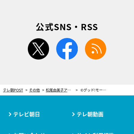
公式SNS・RSS
twitter
facebook
rss
テレ朝POST
その他
松尾由美子アナ、思わず2度見！会社のデスクに置かれた“あるモノ”「よーく見ると…」
©グッド!モーニング
テレビ朝日
テレ朝動画