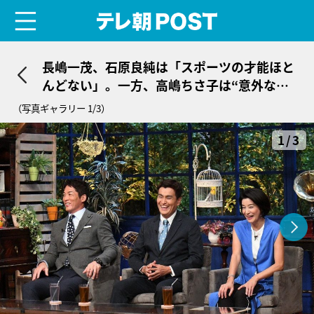
menu
テレ朝POST
長嶋一茂、石原良純は「スポーツの才能ほと
んどない」。一方、高嶋ちさ子は“意外な才
能”を絶賛
（写真ギャラリー 1/3）
1/3