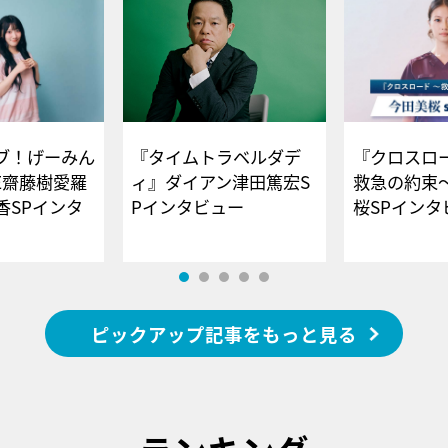
ブ！げーみん
『タイムトラベルダデ
『クロスロー
E齋藤樹愛羅
ィ』ダイアン津田篤宏S
救急の約束
香SPインタ
Pインタビュー
桜SPイ
ピックアップ記事をもっと見る