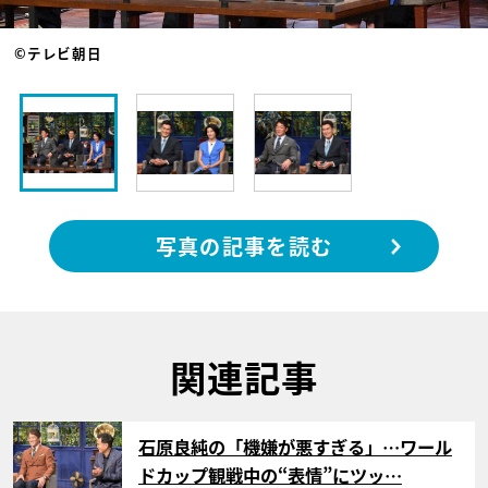
©テレビ朝日
写真の記事を読む
関連記事
サムネイル
石原良純の「機嫌が悪すぎる」…ワール
ドカップ観戦中の“表情”にツッ…