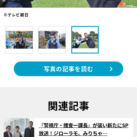
©テレビ朝日
写真の記事を読む
関連記事
サムネイル
『警視庁・捜査一課長』が装い新たにSP
放送！ジローラモ、みりちゃ…