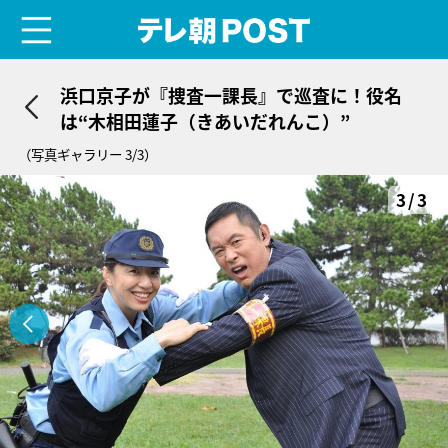
menu
テレ朝POST
浜口京子が『捜査一課長』で巡査に！役名
は“木相田蓮子（きあいだれんこ）”
（写真ギャラリー 3/3）
3/3