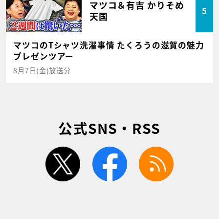
マツコ＆有吉 かりそめ
5
天国
マツコのTシャツ洗濯事情 たくろうの滋賀の魅力
プレゼンツアー
8月7日(金)放送分
公式SNS・RSS
twitter
facebook
rss