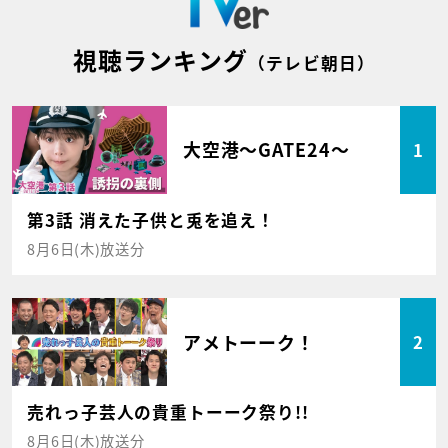
視聴ランキング
（テレビ朝日）
大空港～GATE24～
1
第3話 消えた子供と兎を追え！
8月6日(木)放送分
アメトーーク！
2
売れっ子芸人の貴重トーーク祭り!!
8月6日(木)放送分