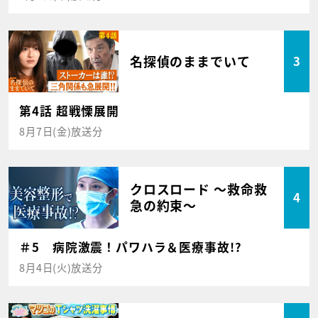
名探偵のままでいて
3
第4話 超戦慄展開
8月7日(金)放送分
クロスロード ～救命救
4
急の約束～
＃5 病院激震！パワハラ＆医療事故!?
8月4日(火)放送分