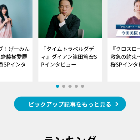
ブ！げーみん
『タイムトラベルダデ
『クロスロー
E齋藤樹愛羅
ィ』ダイアン津田篤宏S
救急の約束
香SPインタ
Pインタビュー
桜SPイ
ピックアップ記事をもっと見る