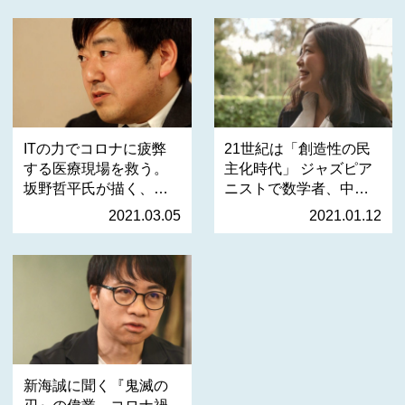
ITの力でコロナに疲弊
21世紀は「創造性の民
する医療現場を救う。
主化時代」 ジャズピア
坂野哲平氏が描く、日
ニストで数学者、中島
本…
さ…
2021.03.05
2021.01.12
新海誠に聞く『鬼滅の
刃』の偉業。コロナ禍