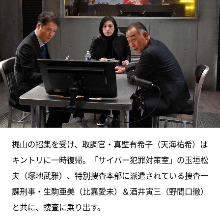
梶山の招集を受け、取調官・真壁有希子（天海祐希）は
キントリに一時復帰。「サイバー犯罪対策室」の玉垣松
夫（塚地武雅）、特別捜査本部に派遣されている捜査一
課刑事・生駒亜美（比嘉愛未）＆酒井寅三（野間口徹）
と共に、捜査に乗り出す。