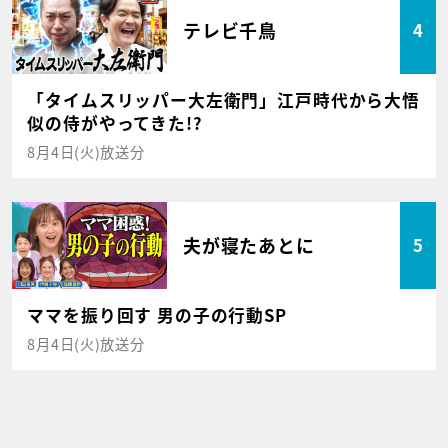
テレビ千鳥
4
「タイムスリッパー大左衛門」江戸時代から大悟
似の侍がやってきた!?
8月4日(火)放送分
夫が寝たあとに
5
ママを振り回す 男の子の行動SP
8月4日(火)放送分