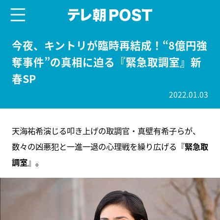
menu
テレ朝POST
今夜、キントリが臨時再結成！“8億円強
奪事件”の真相に迫る『緊急取調室』新
春SP
2022.01.03
天海祐希演じる叩き上げの取調官・真壁有希子らが、
数々の凶悪犯と一進一退の心理戦を繰り広げる『
緊急取
調室
』。