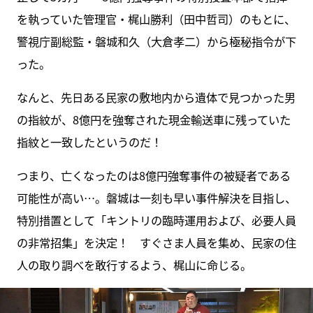
を執っていた管理官・梶山勝利（田中哲司）のもとに、
警視庁副総監・磐城和久（大倉孝二）から極秘指令が下
った。
なんと、先日ある民家の敷地内から遺体で見つかった男
の指紋が、8億円を強奪された現金輸送車に残っていた
指紋と一致したというのだ！
つまり、亡くなったのは8億円強奪事件の被疑者である
可能性が高い…。磐城は一刻も早い事件解決を目指し、
特別措置として「キントリの臨時運用および、必要人員
の非常招集」を決定！ すぐさま人員を集め、民家の住
人の取り調べを敢行するよう、梶山に命じる。