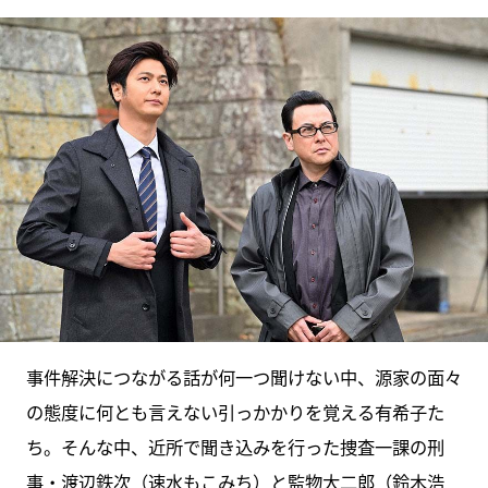
事件解決につながる話が何一つ聞けない中、源家の面々
の態度に何とも言えない引っかかりを覚える有希子た
ち。そんな中、近所で聞き込みを行った捜査一課の刑
事・渡辺鉄次（速水もこみち）と監物大二郎（鈴木浩