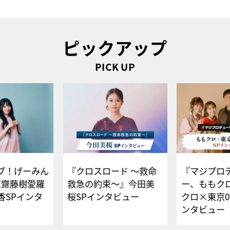
ピックアップ
PICK UP
ブ！げーみん
『クロスロード ～救命
『マジプロ
E齋藤樹愛羅
救急の約束～』今田美
ー、ももク
香SPインタ
桜SPインタビュー
クロ×東京0
ンタビュー