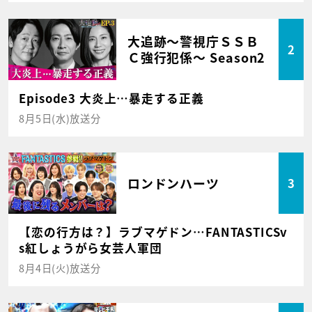
大追跡～警視庁ＳＳＢ
2
Ｃ強行犯係～ Season2
Episode3 大炎上…暴走する正義
8月5日(水)放送分
ロンドンハーツ
3
【恋の行方は？】ラブマゲドン…FANTASTICSv
s紅しょうがら女芸人軍団
8月4日(火)放送分