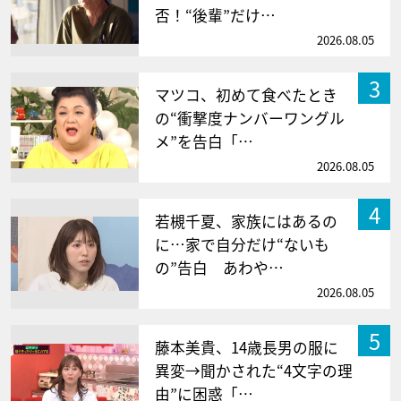
否！“後輩”だけ…
2026.08.05
3
マツコ、初めて食べたとき
の“衝撃度ナンバーワングル
メ”を告白「…
2026.08.05
4
若槻千夏、家族にはあるの
に…家で自分だけ“ないも
の”告白 あわや…
2026.08.05
5
藤本美貴、14歳長男の服に
異変→聞かされた“4文字の理
由”に困惑「…