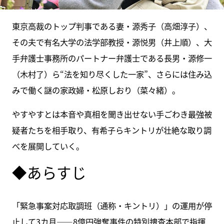
東京高裁のトップ判事である妻・源秀子（高畑淳子）、
その夫で有名大学の法学部教授・源悦男（井上順）、大
手弁護士事務所のパートナー弁護士である長男・源修一
（木村了）ら“法を知り尽くした一家”、さらには住み込
みで働く謎の家政婦・松原しおり（菜々緒）。
やすやすとは本音や真相を聞き出せない手ごわき最強被
疑者たちを相手取り、有希子らキントリが壮絶な取り調
べを展開していく。
◆あらすじ
「緊急事案対応取調班（通称・キントリ）」の運用が停
止して3カ月――8億円強奪事件の特別捜査本部で指揮