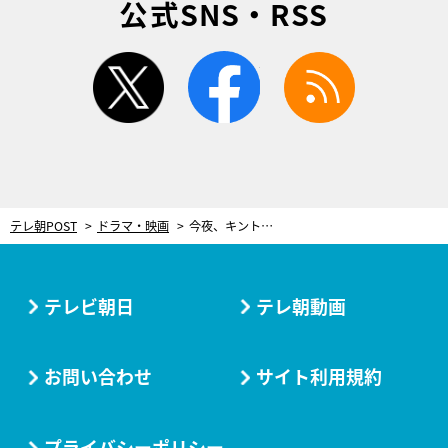
公式SNS・RSS
twitter
facebook
rss
テレ朝POST
ドラマ・映画
今夜、キントリが臨時再結成！“8億円強奪事件”の真相に迫る『緊急取調室』新春SP
テレビ朝日
テレ朝動画
お問い合わせ
サイト利用規約
プライバシーポリシー