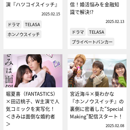
演『ハツコイスイッチ』
信！婚活悩みを金融知
識で解決!?
2025.02.15
2025.02.13
ドラマ
TELASA
ドラマ
TELASA
ホンノウスイッチ
プライベートバンカー
堀夏喜（FANTASTICS）
宮近海斗×葵わかな
×田辺桃子、W主演で人
『ホンノウスイッチ』の
気コミックを実写化！
裏側に密着した“Special
＜きみは面倒な婚約者
Making”配信スタート！
＞
2025.02.08