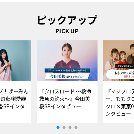
ピックアップ
PICK UP
ブ！げーみん
『クロスロード ～救命
『マジプロ
E齋藤樹愛羅
救急の約束～』今田美
ー、ももク
香SPインタ
桜SPインタビュー
クロ×東京0
ンタビュー