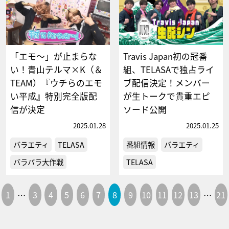
「エモ～」が止まらな
Travis Japan初の冠番
い！青山テルマ×K（＆
組、TELASAで独占ライ
TEAM）『ウチらのエモ
ブ配信決定！メンバー
い平成』特別完全版配
が生トークで貴重エピ
信が決定
ソード公開
2025.01.28
2025.01.25
バラエティ
TELASA
番組情報
バラエティ
バラバラ大作戦
TELASA
1
…
3
4
5
6
7
8
9
10
11
12
13
…
21