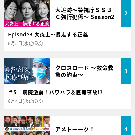
大追跡～警視庁ＳＳＢ
2
Ｃ強行犯係～ Season2
Episode3 大炎上…暴走する正義
8月5日(水)放送分
クロスロード ～救命救
3
急の約束～
＃5 病院激震！パワハラ＆医療事故!?
8月4日(火)放送分
アメトーーク！
4