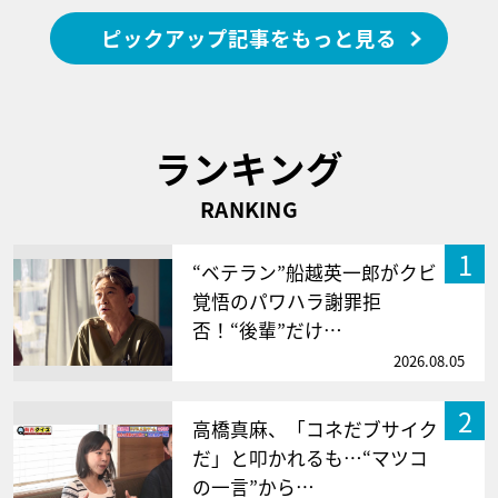
ピックアップ記事をもっと見る
ランキング
RANKING
1
“ベテラン”船越英一郎がクビ
覚悟のパワハラ謝罪拒
否！“後輩”だけ…
2026.08.05
2
高橋真麻、「コネだブサイク
だ」と叩かれるも…“マツコ
の一言”から…