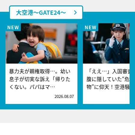
大空港～GATE24～
暴力夫が親権取得…。幼い
「ええ…」入国審査
息子が切実な訴え「帰りた
腹に隠していた“危険
くない。パパはマ…
物”に仰天！空港騒
2026.08.07
2