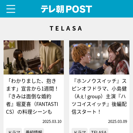
menu
テレ朝POST
TELASA
「わかりました、抱き
『ホンノウスイッチ』ス
ます」宣言から1週間！
ピンオフドラマ、小島健
『きみは面倒な婚約
（Aぇ! group）主演『ハ
者』堀夏喜（FANTASTI
ツコイスイッチ』後編配
CS）の料理シーンも
信スタート！
2025.03.10
2025.03.09
ドラマ
番組情報
ドラマ
TELASA