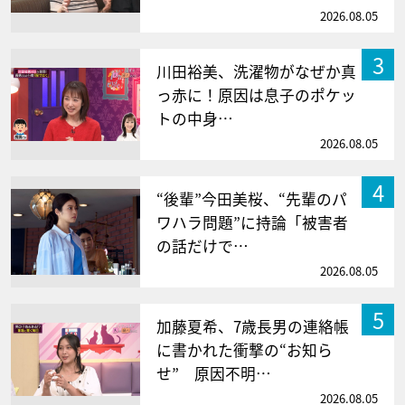
2026.08.05
3
川田裕美、洗濯物がなぜか真
っ赤に！原因は息子のポケッ
トの中身…
2026.08.05
4
“後輩”今田美桜、“先輩のパ
ワハラ問題”に持論「被害者
の話だけで…
2026.08.05
5
加藤夏希、7歳長男の連絡帳
に書かれた衝撃の“お知ら
せ” 原因不明…
2026.08.05