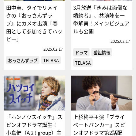
田中圭、タイでリメイ
3月放送『きみは面倒な
クの『おっさんずラ
婚約者』、共演陣を一
ブ』にカメオ出演「春
挙解禁！メインビジュア
田として参加できてハッ
ルも公開
ピー」
2025.02.17
2025.02.17
ドラマ
番組情報
おっさんずラブ
TELASA
TELASA
『ホンノウスイッチ』ス
上杉柊平主演『プライ
ピンオフドラマ誕生！
ベートバンカー』スピ
小島健（Aぇ! group）主
ンオフドラマ第2話配