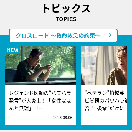
トピックス
TOPICS
クロスロード ～救命救急の約束～
レジェンド医師の“パワハラ
“ベテラン”船越英一
発言”が大炎上！「女性はほ
ビ覚悟のパワハラ謝
んと無理」「…
否！“後輩”だけに…
2026.08.06
2