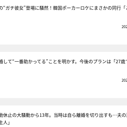
の“ガチ彼女”登場に騒然！韓国ポーカーロケにまさかの同行「
『アイ＝ラブ！げーみん
20
E齋藤樹愛羅＆佐々木舞
ビュー
婚して“一番助かってる”ことを明かす。今後のプランは「27歳
20
動休止の大騒動から13年。当時は自ら離婚を切り出すも…夫の
主人」