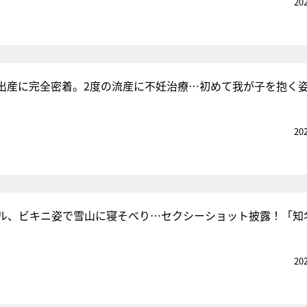
20
出産に完全密着。2度の流産に不妊治療…初めて我が子を抱く
20
ル、ビキニ姿で雪山に寝そべり…セクシーショット披露！「知
20