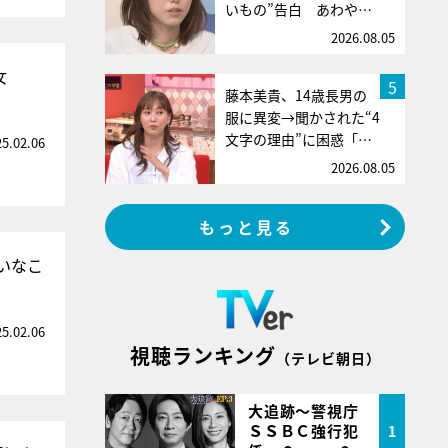
いもの”告白 あわや…
2026.08.05
女
5
藤本美貴、14歳長男の
服に異変→聞かされた“4
文字の理由”に困惑「…
25.02.06
2026.08.05
もっと見る
いなこ
25.02.06
視聴ランキング
（テレビ朝日）
大追跡～警視庁
ＳＳＢＣ強行犯
1