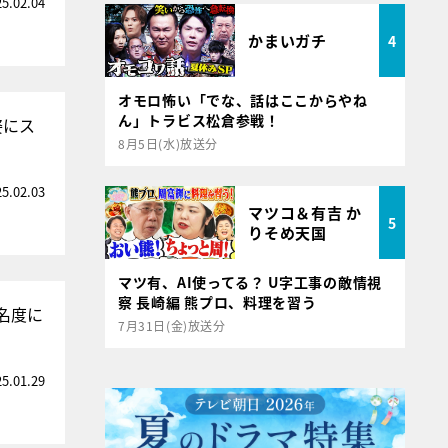
25.02.04
かまいガチ
4
オモロ怖い「でな、話はここからやね
ん」トラビス松倉参戦！
姿にス
8月5日(水)放送分
25.02.03
マツコ＆有吉 か
5
りそめ天国
マツ有、AI使ってる？ U字工事の敵情視
察 長崎編 熊プロ、料理を習う
名度に
7月31日(金)放送分
25.01.29