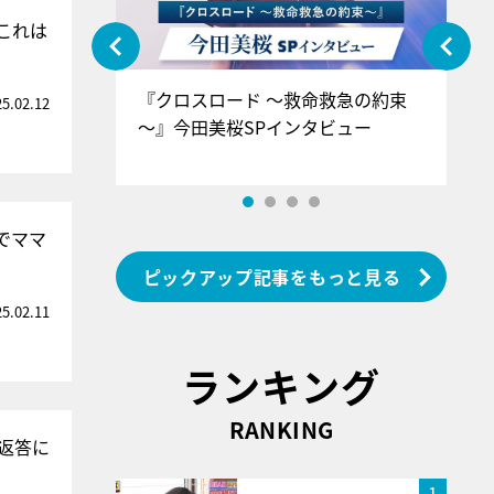
これは
ぐ』＝LOV
『クロスロード ～救命救急の約束
『
25.02.12
香SPインタ
～』今田美桜SPインタビュー
ロ
ン
でママ
ピックアップ記事をもっと見る
25.02.11
ランキング
RANKING
返答に
1