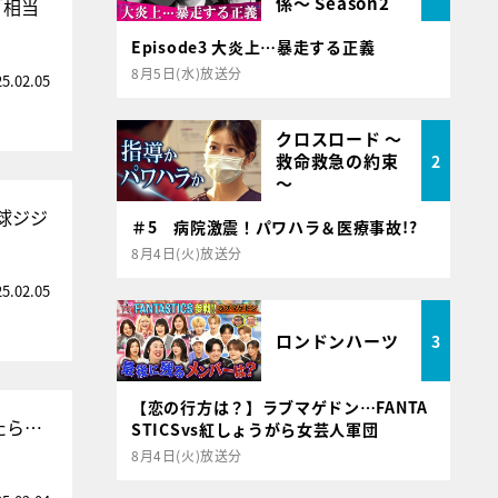
係～ Season2
「相当
Episode3 大炎上…暴走する正義
8月5日(水)放送分
25.02.05
クロスロード ～
救命救急の約束
2
～
球ジジ
＃5 病院激震！パワハラ＆医療事故!?
8月4日(火)放送分
25.02.05
ロンドンハーツ
3
【恋の行方は？】ラブマゲドン…FANTA
たら…
STICSvs紅しょうがら女芸人軍団
8月4日(火)放送分