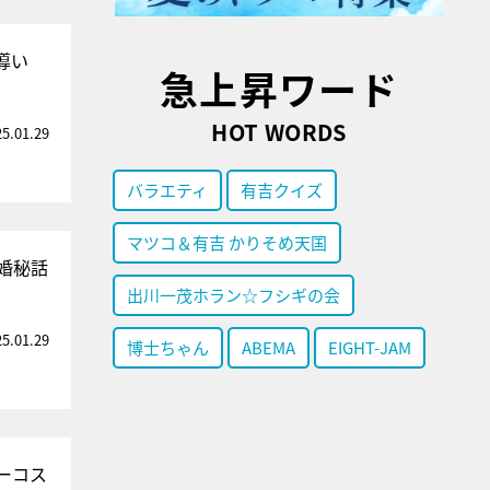
導い
急上昇ワード
HOT WORDS
25.01.29
バラエティ
有吉クイズ
マツコ＆有吉 かりそめ天国
結婚秘話
出川一茂ホラン☆フシギの会
25.01.29
博士ちゃん
ABEMA
EIGHT-JAM
ーコス