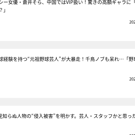
シー女優・蒼井そら、中国ではVIP扱い！驚きの高額ギャラに
？」
20
球経験を持つ“元祖野球芸人”が大暴走！千鳥ノブも呆れ…「野
20
見知らぬ人物の“侵入被害”を明かす。芸人・スタッフかと思っ