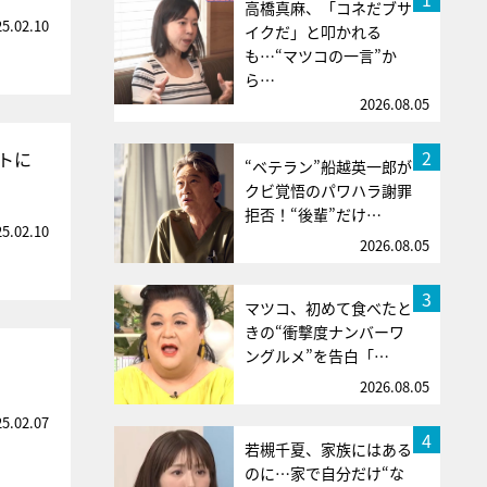
高橋真麻、「コネだブサ
25.02.10
イクだ」と叩かれる
も…“マツコの一言”か
ら…
2026.08.05
2
トに
“ベテラン”船越英一郎が
クビ覚悟のパワハラ謝罪
拒否！“後輩”だけ…
25.02.10
2026.08.05
3
マツコ、初めて食べたと
きの“衝撃度ナンバーワ
ングルメ”を告白「…
2026.08.05
25.02.07
4
若槻千夏、家族にはある
のに…家で自分だけ“な