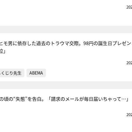
20
ヒモ男に依存した過去のトラウマ交際。98円の誕生日プレゼン
泣」
20
しくじり先生
ABEMA
歳の頃の“失態”を告白。「請求のメールが毎日届いちゃって…」
20