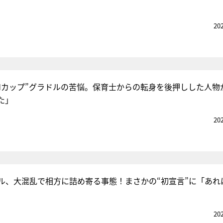
20
m“Mカップ”グラドルの苦悩。保育士からの転身を後押しした人物
た」
20
ル、大混乱で相方に詰め寄る事態！まさかの“初宣言”に「あれ
20