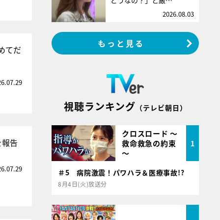
どうなの？」と厳…
2026.08.03
もっと見る
めてだ
26.07.29
視聴ランキング
（テレビ朝日）
クロスロード ～
を報告
救命救急の約束
1
～
26.07.29
＃5 病院激震！パワハラ＆医療事故!?
8月4日(火)放送分