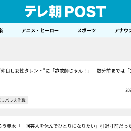
テレ
楽
アニメ・ヒーロー
スポーツ
アナウ
“仲良し女性タレント”に「詐欺師じゃん！」 数分前までは「
20
バラバラ大作戦
くろう赤木「一回芸人を休んでひとりになりたい」引退寸前だっ