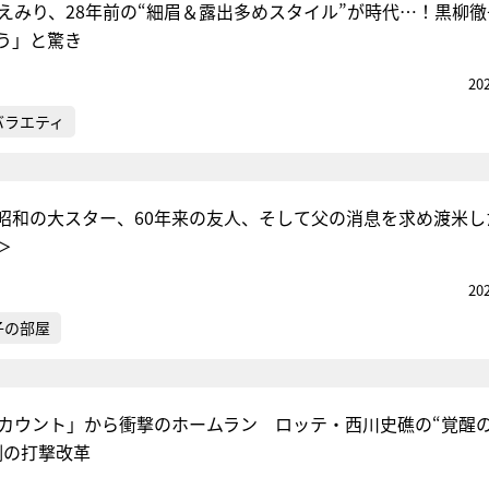
見えみり、28年前の“細眉＆露出多めスタイル”が時代…！黒柳
う」と驚き
20
バラエティ
昭和の大スター、60年来の友人、そして父の消息を求め渡米し
＞
20
子の部屋
すカウント」から衝撃のホームラン ロッテ・西川史礁の“覚醒
例の打撃改革