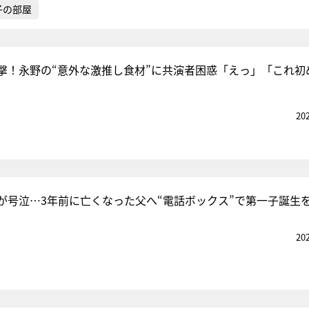
子の部屋
撃！永野の“意外な激推し食材”に共演者困惑「えっ」「これ初
20
が号泣…3年前に亡くなった父へ“電話ボックス”で第一子誕生
20