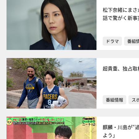
松下奈緒にまさ
話で驚がく新事
ドラマ
番組
超貴重、独占取
番組情報
ス
麒麟・川島が“
よう」