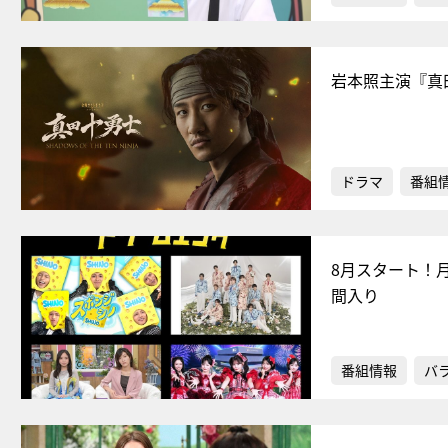
岩本照主演『真
ドラマ
番組
8月スタート！月
間入り
番組情報
バ