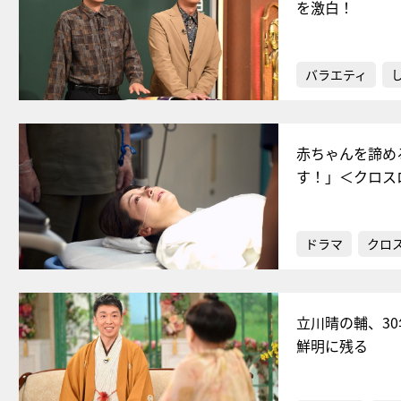
を激白！
バラエティ
赤ちゃんを諦め
す！」＜クロス
ドラマ
クロ
立川晴の輔、3
鮮明に残る