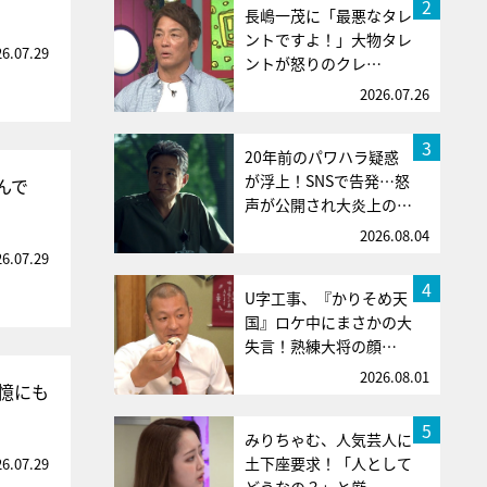
2
長嶋一茂に「最悪なタレ
ントですよ！」大物タレ
26.07.29
ントが怒りのクレ…
2026.07.26
3
20年前のパワハラ疑惑
が浮上！SNSで告発…怒
んで
声が公開され大炎上の…
2026.08.04
26.07.29
4
U字工事、『かりそめ天
国』ロケ中にまさかの大
失言！熟練大将の顔…
2026.08.01
憶にも
5
みりちゃむ、人気芸人に
土下座要求！「人として
26.07.29