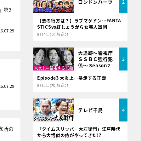
ロンドンハーツ
2
』第2
【恋の行方は？】ラブマゲドン…FANTA
STICSvs紅しょうがら女芸人軍団
26.07.29
8月4日(火)放送分
大追跡～警視庁
ＳＳＢＣ強行犯
3
係～ Season2
Episode3 大炎上…暴走する正義
8月5日(水)放送分
26.07.29
テレビ千鳥
4
御所の
「タイムスリッパー大左衛門」江戸時代
から大悟似の侍がやってきた!?