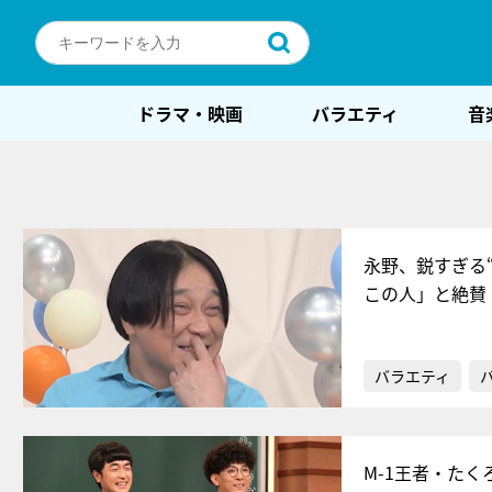
ドラマ・映画
バラエティ
音
永野、鋭すぎる
この人」と絶賛
バラエティ
M-1王者・た