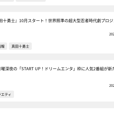
田十勇士』10月スタート！世界照準の超大型忍者時代劇プロジ
20
情報
真田十勇士
曜深夜の「START UP！ドリームエンタ」枠に人気2番組が新
20
ラエティ