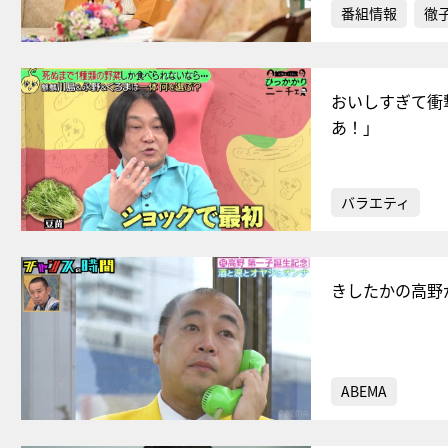
番組情報
徹
おいしすぎて衝
あ！」
バラエティ
きしたかの高野
ABEMA