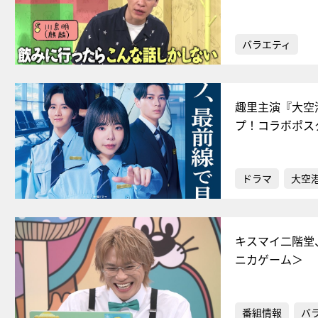
バラエティ
趣里主演『大空
プ！コラボポス
ドラマ
大空港
キスマイ二階堂
ニカゲーム＞
番組情報
バ