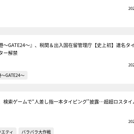
20
港～GATE24～』、税関＆出入国在留管理庁【史上初】連名タ
ター解禁
20
～GATE24～
、検索ゲームで“人差し指一本タイピング”披露…超超ロスタイ
20
ラエティ
バラバラ大作戦