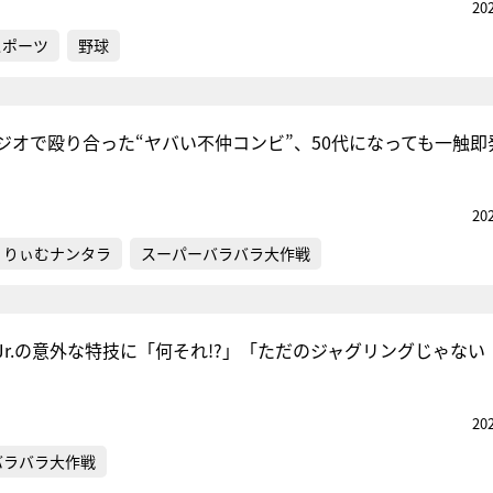
20
スポーツ
野球
ジオで殴り合った“ヤバい不仲コンビ”、50代になっても一触即
20
くりぃむナンタラ
スーパーバラバラ大作戦
Jr.の意外な特技に「何それ!?」「ただのジャグリングじゃない
20
バラバラ大作戦