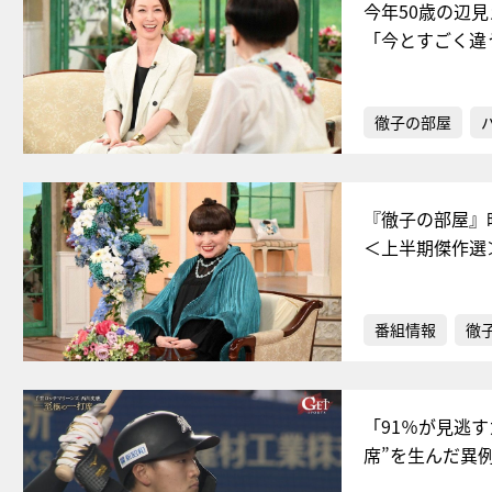
今年50歳の辺
「今とすごく違
徹子の部屋
『徹子の部屋』
＜上半期傑作選
番組情報
徹
「91％が見逃
席”を生んだ異