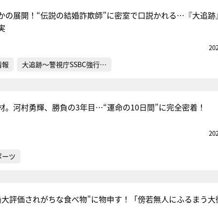
かの展開！“伝説の結婚詐欺師”に密室で口説かれる…『大追跡
実
20
情報
大追跡～警視庁SSBC強行…
材。河村勇輝、勝負の3年目…“運命の10日間”に完全密着！
20
ポーツ
過大評価されがちな食べ物”に物申す！「傍若無人にふるまう大