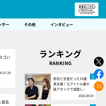
朝POST
ンサー
その他
インタビュー
ランキング
スゴい
RANKING
26.07.29
1
担任と生徒だった16歳
差夫婦！元アイドル妻の
猛アタックで成就し…
2026.08.03
た過去