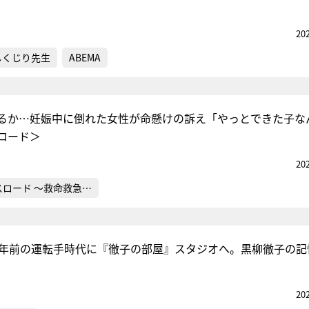
20
しくじり先生
ABEMA
るか…妊娠中に倒れた女性が命懸けの訴え「やっとできた子な
ロード＞
20
スロード ～救命救急…
0年前の運転手時代に『徹子の部屋』スタジオへ。黒柳徹子の記
20