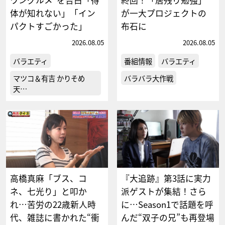
ワングルメ”を告白「得
終回！「居残り勉強」
体が知れない」「イン
が一大プロジェクトの
パクトすごかった」
布石に
2026.08.05
2026.08.05
バラエティ
番組情報
バラエティ
マツコ＆有吉 かりそめ
バラバラ大作戦
天…
高橋真麻「ブス、コ
『大追跡』第3話に実力
ネ、七光り」と叩か
派ゲストが集結！さら
れ…苦労の22歳新人時
に…Season1で話題を呼
代、雑誌に書かれた“衝
んだ“双子の兄”も再登場