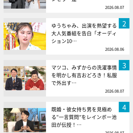
2026.08.07
2
ゆうちゃみ、出演を熱望する
大人気番組を告白「オーディ
ション10…
2026.08.06
3
マツコ、みずからの洗濯事情
を明かし有吉おどろき！私服
で外出す…
2026.08.07
4
既婚・彼女持ち男を見極め
る“一言質問”をレインボー池
田が伝授！…
2026.08.07