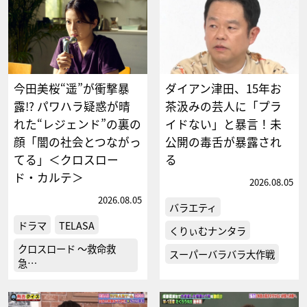
今田美桜“遥”が衝撃暴
ダイアン津田、15年お
露!? パワハラ疑惑が晴
茶汲みの芸人に「プラ
れた“レジェンド”の裏の
イドない」と暴言！未
顔「闇の社会とつながっ
公開の毒舌が暴露され
てる」＜クロスロー
る
ド・カルテ＞
2026.08.05
2026.08.05
バラエティ
ドラマ
TELASA
くりぃむナンタラ
クロスロード ～救命救
スーパーバラバラ大作戦
急…