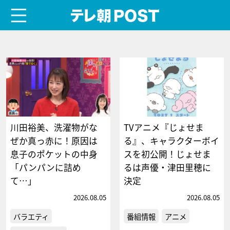
menu
テレ朝POST
川田裕美、洗濯物がな
TVアニメ『じょせま
ぜか真っ赤に！原因は
る』、キャラクターボイ
息子のポケットの中身
スを初公開！じょせま
「パンパンに詰め
るは声優・津田里穂に
て…」
決定
2026.08.05
2026.08.05
バラエティ
番組情報
アニメ