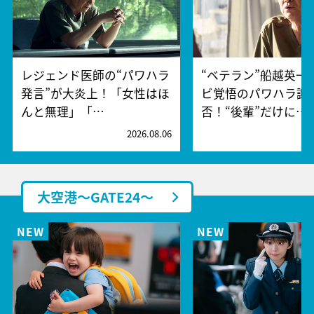
レジェンド医師の“パワハラ
“ベテラン”船越英一
発言”が大炎上！「女性はほ
ビ覚悟のパワハラ謝
んと無理」「…
否！“後輩”だけに…
2026.08.06
2
大空港～GATE24～