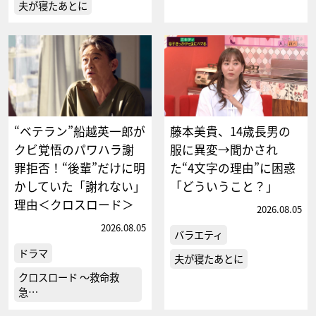
夫が寝たあとに
“ベテラン”船越英一郎が
藤本美貴、14歳長男の
クビ覚悟のパワハラ謝
服に異変→聞かされ
罪拒否！“後輩”だけに明
た“4文字の理由”に困惑
かしていた「謝れない」
「どういうこと？」
理由＜クロスロード＞
2026.08.05
2026.08.05
バラエティ
ドラマ
夫が寝たあとに
クロスロード ～救命救
急…