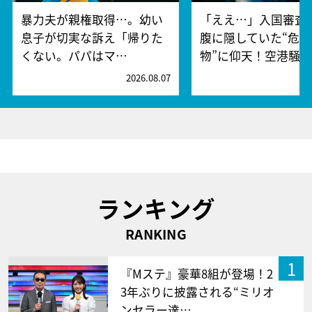
暴力夫が親権取得…。幼い
「ええ…」入国審査
息子が切実な訴え「帰りた
腹に隠していた“危険
くない。パパはマ…
物”に仰天！空港騒
2026.08.07
2
ランキング
RANKING
1
『Mステ』豪華8組が登場！2
3年ぶりに披露される“ミリオ
ンセラー達…