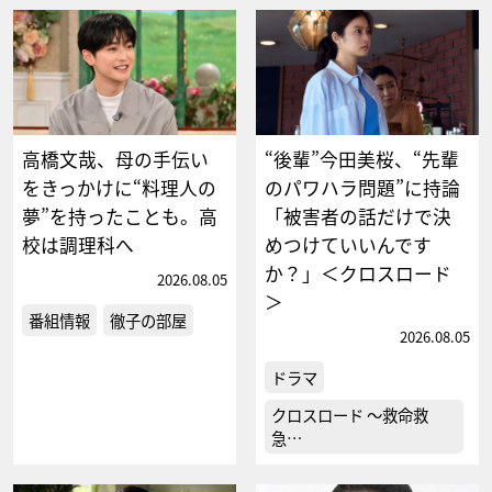
高橋文哉、母の手伝い
“後輩”今田美桜、“先輩
をきっかけに“料理人の
のパワハラ問題”に持論
夢”を持ったことも。高
「被害者の話だけで決
校は調理科へ
めつけていいんです
か？」＜クロスロード
2026.08.05
＞
番組情報
徹子の部屋
2026.08.05
ドラマ
クロスロード ～救命救
急…