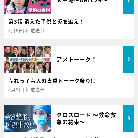
第3話 消えた子供と兎を追え！
8月6日(木)放送分
アメトーーク！
2
売れっ子芸人の貴重トーーク祭り!!
8月6日(木)放送分
クロスロード ～救命救
3
急の約束～