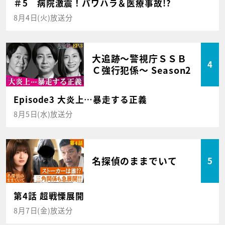
＃5 病院激震！パワハラ＆医療事故!?
8月4日(火)放送分
大追跡～警視庁ＳＳＢ
4
Ｃ強行犯係～ Season2
Episode3 大炎上…暴走する正義
8月5日(水)放送分
名探偵のままでいて
5
第4話 超戦慄展開
8月7日(金)放送分