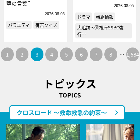
撃の言葉”
2026.08.05
2026.08.05
ドラマ
番組情報
バラエティ
有吉クイズ
大追跡～警視庁SSBC強
行…
1
2
3
4
5
6
7
8
…
1,584
トピックス
TOPICS
クロスロード ～救命救急の約束～