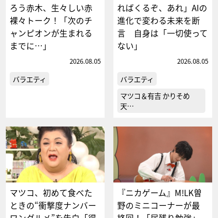
ろう赤木、生々しい赤
ればくるぞ、あれ」AIの
裸々トーク！「次のチ
進化で変わる未来を断
ャンピオンが生まれる
言 自身は「一切使って
までに…」
ない」
2026.08.05
2026.08.05
バラエティ
バラエティ
マツコ＆有吉 かりそめ
天…
マツコ、初めて食べた
『ニカゲーム』M!LK曽
ときの“衝撃度ナンバー
野のミニコーナーが最