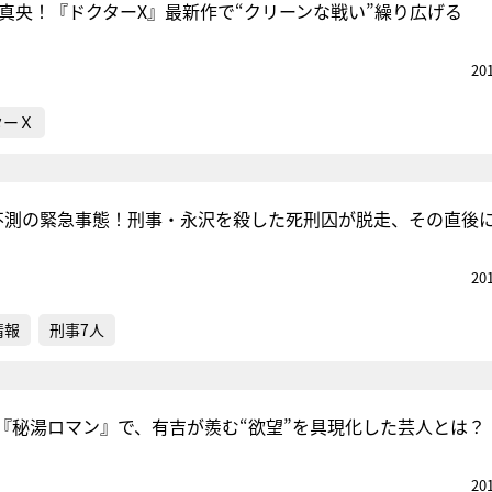
地真央！『ドクターX』最新作で“クリーンな戦い”繰り広げる
20
ターＸ
不測の緊急事態！刑事・永沢を殺した死刑囚が脱走、その直後
20
情報
刑事7人
『秘湯ロマン』で、有吉が羨む“欲望”を具現化した芸人とは？
20