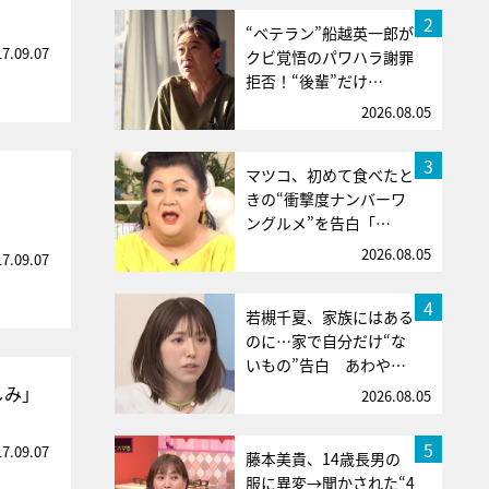
2
“ベテラン”船越英一郎が
17.09.07
クビ覚悟のパワハラ謝罪
拒否！“後輩”だけ…
2026.08.05
3
マツコ、初めて食べたと
きの“衝撃度ナンバーワ
ングルメ”を告白「…
2026.08.05
17.09.07
4
若槻千夏、家族にはある
のに…家で自分だけ“な
いもの”告白 あわや…
しみ」
2026.08.05
5
17.09.07
藤本美貴、14歳長男の
服に異変→聞かされた“4