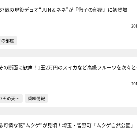
67歳の現役デュオ“JUN＆ネネ”が『徹子の部屋』に初登場
20
子の部屋
その断面に歓声！1玉2万円のスイカなど高級フルーツを次々と
20
りそめ天…
番組情報
る可憐な花“ムクゲ”が見頃！埼玉・皆野町「ムクゲ自然公園」