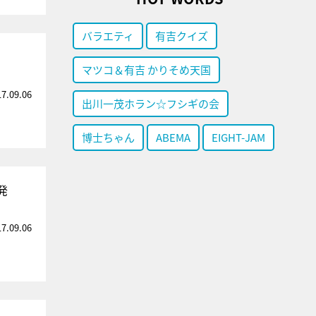
バラエティ
有吉クイズ
マツコ＆有吉 かりそめ天国
17.09.06
出川一茂ホラン☆フシギの会
博士ちゃん
ABEMA
EIGHT-JAM
発
17.09.06