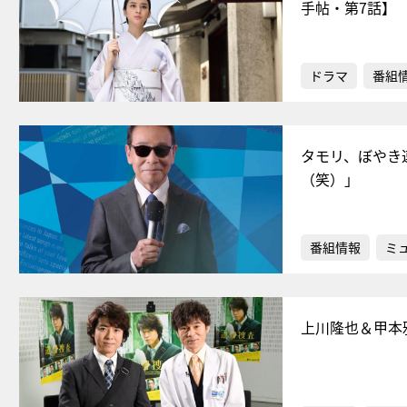
手帖・第7話】
ドラマ
番組
タモリ、ぼやき
（笑）」
番組情報
ミ
上川隆也＆甲本