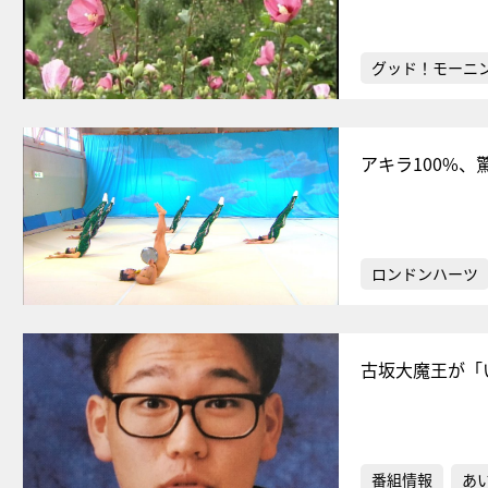
グッド！モーニ
アキラ100%
ロンドンハーツ
古坂大魔王が「
番組情報
あ