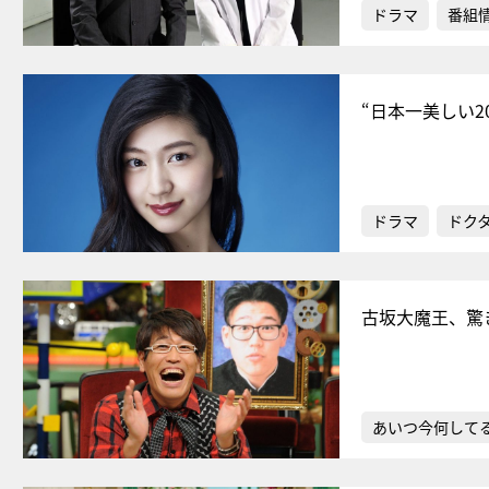
ドラマ
番組
“日本一美しい
ドラマ
ドク
古坂大魔王、驚
あいつ今何して