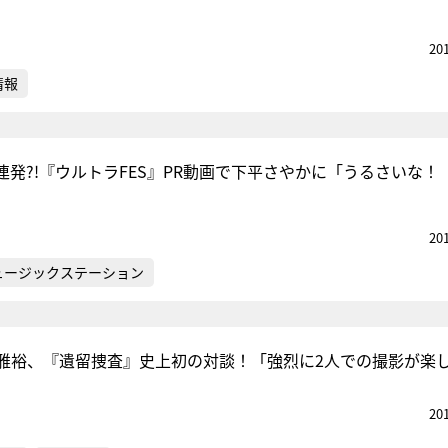
20
情報
連発?!『ウルトラFES』PR動画で下平さやかに「うるさいな！
20
ュージックステーション
雅裕、『遺留捜査』史上初の対談！「強烈に2人での撮影が楽
20