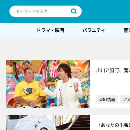
ドラマ・映画
バラエティ
音
出川と狩野、驚
番組情報
ア
「あなたの出番