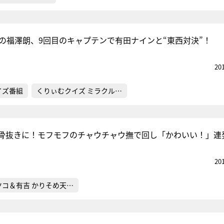
敗の福澤朗、9回目のキャプテンで有田ナインと“東西対決”！
20
イズ番組
くりぃむクイズ ミラクル…
骨抜きに！モフモフのチャウチャウ撫で回し「かわいい！」連
20
ツコ＆有吉 かりそめ天…