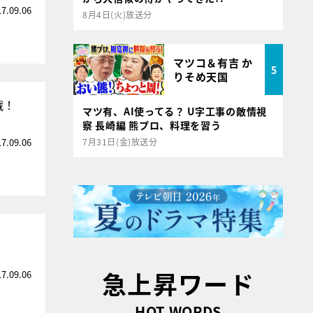
17.09.06
8月4日(火)放送分
マツコ＆有吉 か
5
りそめ天国
戦！
マツ有、AI使ってる？ U字工事の敵情視
察 長崎編 熊プロ、料理を習う
17.09.06
7月31日(金)放送分
急上昇ワード
17.09.06
HOT WORDS