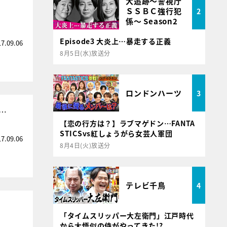
大追跡～警視庁
ＳＳＢＣ強行犯
2
係～ Season2
Episode3 大炎上…暴走する正義
17.09.06
8月5日(水)放送分
ロンドンハーツ
3
…
【恋の行方は？】ラブマゲドン…FANTA
STICSvs紅しょうがら女芸人軍団
17.09.06
8月4日(火)放送分
テレビ千鳥
4
「タイムスリッパー大左衛門」江戸時代
から大悟似の侍がやってきた!?