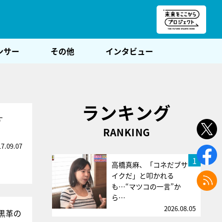
朝POST
ンサー
その他
インタビュー
ランキング
す
RANKING
17.09.07
1
高橋真麻、「コネだブサ
イクだ」と叩かれる
も…“マツコの一言”か
ら…
2026.08.05
黒革の