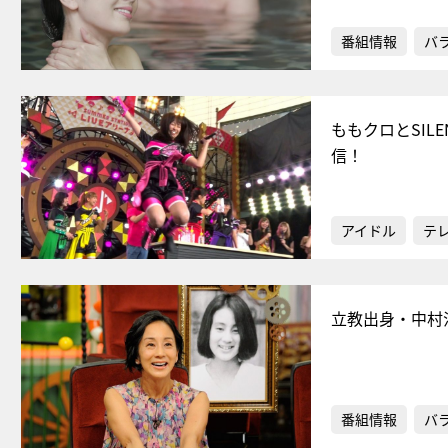
番組情報
バ
ももクロとSIL
信！
アイドル
テ
立教出身・中村
番組情報
バ