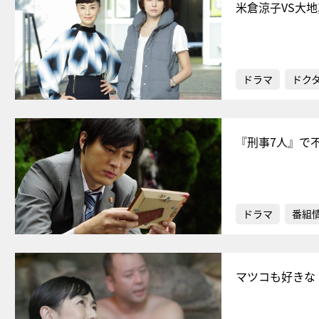
米倉涼子VS大
ドラマ
ドク
『刑事7人』で
ドラマ
番組
マツコも好きな