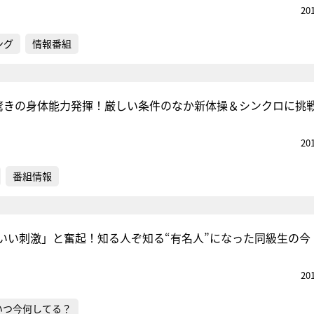
20
ング
情報番組
、驚きの身体能力発揮！厳しい条件のなか新体操＆シンクロに挑
20
番組情報
いい刺激」と奮起！知る人ぞ知る“有名人”になった同級生の今
20
いつ今何してる？