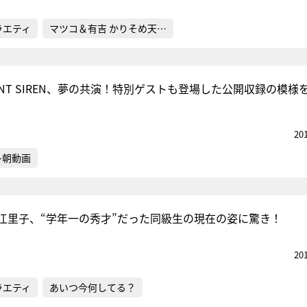
ラエティ
マツコ＆有吉 かりそめ天…
ENT SIREN、夢の共演！特別ゲストも登場した公開収録の模様
20
レ朝動画
江里子、“学年一の秀才”だった同級生の現在の姿に驚き！
20
ラエティ
あいつ今何してる？