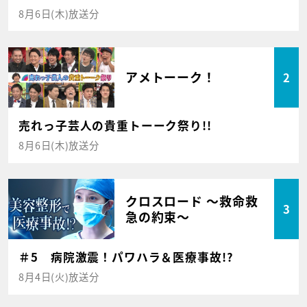
8月6日(木)放送分
アメトーーク！
2
売れっ子芸人の貴重トーーク祭り!!
8月6日(木)放送分
クロスロード ～救命救
3
急の約束～
＃5 病院激震！パワハラ＆医療事故!?
8月4日(火)放送分