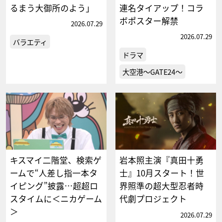
るまう大御所のよう」
連名タイアップ！コラ
ボポスター解禁
2026.07.29
2026.07.29
バラエティ
ドラマ
大空港～GATE24～
キスマイ二階堂、検索ゲ
岩本照主演『真田十勇
ームで“人差し指一本タ
士』10月スタート！世
イピング”披露…超超ロ
界照準の超大型忍者時
スタイムに＜ニカゲーム
代劇プロジェクト
＞
2026.07.29