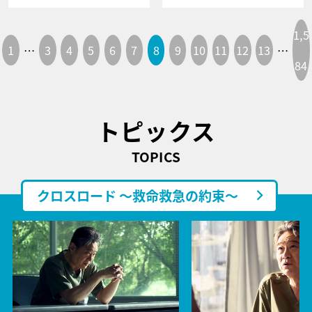
1,5
1
…
3
4
5
6
7
8
9
10
11
12
13
…
84
トピックス
TOPICS
クロスロード ～救命救急の約束～