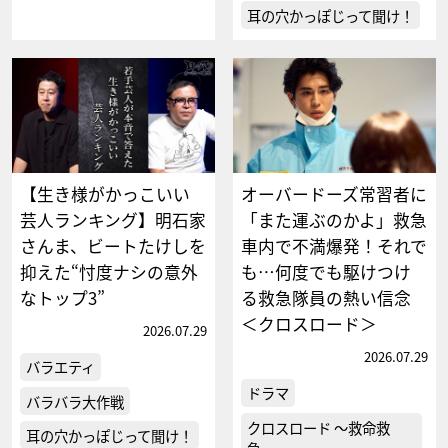
耳の穴かっぽじって聞け！
【生き様がかっこいい
オーバードーズ常習者に
芸人ランキング】明石家
「また運ぶのかよ」救急
さんま、ビートたけしを
車内で不満爆発！それで
抑えた“忖度ナシの意外
も…何度でも駆けつけ
なトップ3”
る救急隊員の熱い信念
＜クロスロード＞
2026.07.29
2026.07.29
バラエティ
ドラマ
バラバラ大作戦
クロスロード ～救命救
耳の穴かっぽじって聞け！