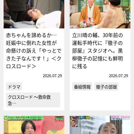
赤ちゃんを諦めるか…
立川晴の輔、30年前の
妊娠中に倒れた女性が
運転手時代に『徹子の
命懸けの訴え「やっとで
部屋』スタジオへ。黒
きた子なんです！」＜ク
柳徹子の記憶にも鮮明
ロスロード＞
に残る
2026.07.29
2026.07.29
ドラマ
番組情報
徹子の部屋
クロスロード ～救命救
急…