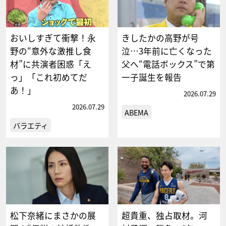
おいしすぎて衝撃！永
きしたかの高野が号
野の“意外な激推し食
泣…3年前に亡くなった
材”に共演者困惑「え
父へ“電話ボックス”で第
っ」「これ初めてだ
一子誕生を報告
あ！」
2026.07.29
2026.07.29
ABEMA
バラエティ
松下奈緒にまさかの展
超貴重、独占取材。河