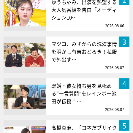
ゆうちゃみ、出演を熱望する
大人気番組を告白「オーディ
ション10…
2026.08.06
3
マツコ、みずからの洗濯事情
を明かし有吉おどろき！私服
で外出す…
2026.08.07
4
既婚・彼女持ち男を見極め
る“一言質問”をレインボー池
田が伝授！…
2026.08.07
5
高橋真麻、「コネだブサイク