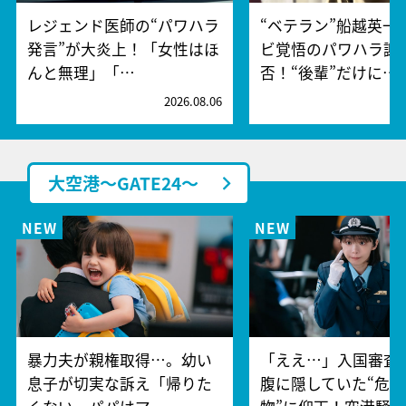
レジェンド医師の“パワハラ
“ベテラン”船越英一
発言”が大炎上！「女性はほ
ビ覚悟のパワハラ謝
んと無理」「…
否！“後輩”だけに…
2026.08.06
2
大空港～GATE24～
暴力夫が親権取得…。幼い
「ええ…」入国審査
息子が切実な訴え「帰りた
腹に隠していた“危険