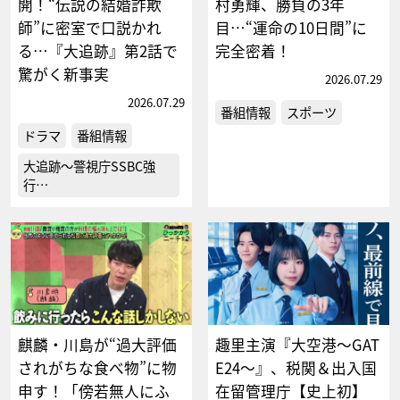
開！“伝説の結婚詐欺
村勇輝、勝負の3年
師”に密室で口説かれ
目…“運命の10日間”に
る…『大追跡』第2話で
完全密着！
驚がく新事実
2026.07.29
2026.07.29
番組情報
スポーツ
ドラマ
番組情報
大追跡～警視庁SSBC強
行…
麒麟・川島が“過大評価
趣里主演『大空港～GAT
されがちな食べ物”に物
E24～』、税関＆出入国
申す！「傍若無人にふ
在留管理庁【史上初】