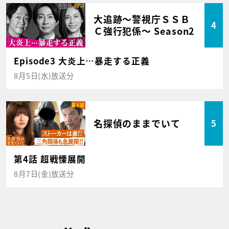
大追跡～警視庁ＳＳＢ
4
Ｃ強行犯係～ Season2
Episode3 大炎上…暴走する正義
8月5日(水)放送分
名探偵のままでいて
5
第4話 超戦慄展開
8月7日(金)放送分