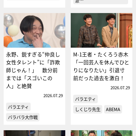
急…
永野、鋭すぎる“仲良し
M-1王者・たくろう赤木
女性タレント”に「詐欺
「一回芸人を休んでひと
師じゃん！」 数分前
りになりたい」引退寸
までは「スゴいこの
前だった過去を激白！
人」と絶賛
2026.07.29
2026.07.29
バラエティ
バラエティ
しくじり先生
ABEMA
バラバラ大作戦