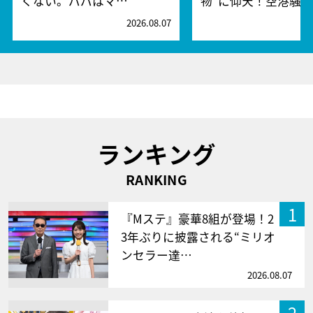
くない。パパはマ…
物”に仰天！空港騒
2026.08.07
2
ランキング
RANKING
1
『Mステ』豪華8組が登場！2
3年ぶりに披露される“ミリオ
ンセラー達…
2026.08.07
2