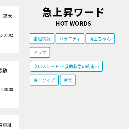
急上昇ワード
、鈴木
HOT WORDS
25.07.02
番組情報
バラエティ
博士ちゃん
ドラマ
クロスロード ～救命救急の約束～
感動
有吉クイズ
音楽
25.06.30
貴重証