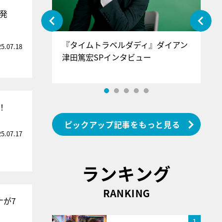
ル発
ぐ』＝LOV
『タイムトラベルダディ』ダイアン
『
25.07.18
香SPインタ
津田篤宏SPインタビュー
～
！
ピックアップ記事をもっと見る
25.07.17
ランキング
RANKING
ナが7
1