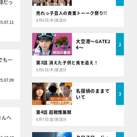
録だっ
売れっ子芸人の貴重トーーク祭り!!
8月6日(木)放送分
25.07.11
大空港～GATE2
2
4～
Xでも一
第3話 消えた子供と兎を追え！
8月6日(木)放送分
25.07.09
名探偵のままで
3
いて
第4話 超戦慄展開
さんへ
8月7日(金)放送分