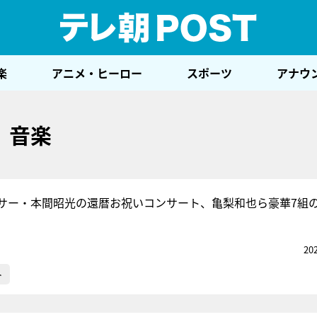
テレ
楽
アニメ・ヒーロー
スポーツ
アナウ
音楽
サー・本間昭光の還暦お祝いコンサート、亀梨和也ら豪華7組の
20
ト