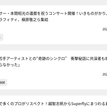
サー・本間昭光の還暦を祝うコンサート開催！いきものがかり
ラフィティ、槇原敬之ら集結
20
ト
、人気若手アーティストとの“奇跡のシンクロ” 衝撃秘話に共演者も
らなかった」
20
JAM
多くのプロがリスペクト！越智志帆からSuperflyにまつわる