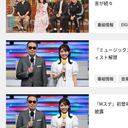
言が続々
番組情報
EIG
『ミュージックステ
ィスト解禁
番組情報
音
『Mステ』初登
披露