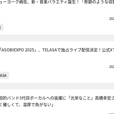
ューヨーク嶋佐、新・音楽バラエティ誕生！「奇跡のような収
20
楽
ASOBIEXPO 2025」、TELASAで独占ライブ配信決定！公式
20
LASA
説的バンド3代目ボーカルへの抜擢に「光栄なこと」高橋幸宏
く優しくて、温厚で負がない」