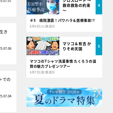
クロスロード ～
25.07.07
救命救急の約束
4
～
＃5 病院激震！パワハラ＆医療事故!?
8月4日(火)放送分
生き
マツコ＆有吉 か
5
25.07.06
りそめ天国
マツコのTシャツ洗濯事情 たくろうの滋
賀の魅力プレゼンツアー
8月7日(金)放送分
トでの
25.07.04