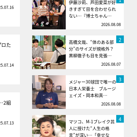
伊藤沙莉、芦田愛菜が好
25.07.16
きすぎて目を合わせられ
ない…『博士ちゃん…
2026.08.08
2
高橋文哉、“体のある部
プロた
分”のサイズが規格外？
黒柳徹子も目を見張…
2026.08.07
25.07.14
3
メジャー30球団で唯一の
日本人栄養士 ブルージ
ェイズ・岡本和真…
…2組
2026.08.08
4
マツコ、M-1ブレイク芸
25.07.13
人に授けた“人生の格
言”が深い…「幸せな