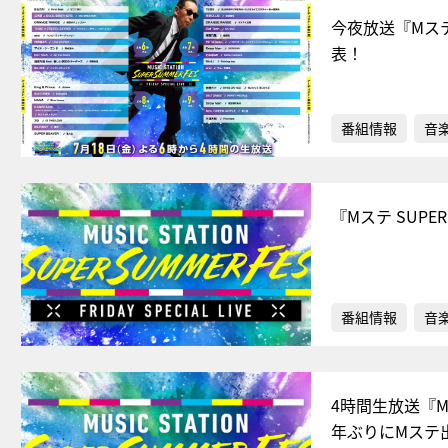
今夜放送『Mステ 
表！
番組情報
音
『Mステ SUPE
番組情報
音
4時間生放送『Mス
年ぶりにMステ