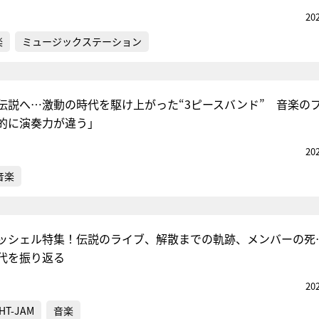
20
楽
ミュージックステーション
伝説へ…激動の時代を駆け上がった“3ピースバンド” 音楽の
的に演奏力が違う」
20
音楽
ッシェル特集！伝説のライブ、解散までの軌跡、メンバーの死
代を振り返る
20
HT-JAM
音楽