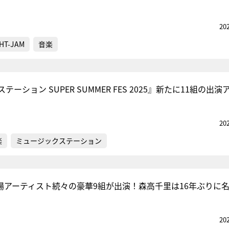
20
HT-JAM
音楽
ーション SUPER SUMMER FES 2025』新たに11組の出演
20
楽
ミュージックステーション
場アーティスト続々の豪華9組が出演！森高千里は16年ぶりに
20