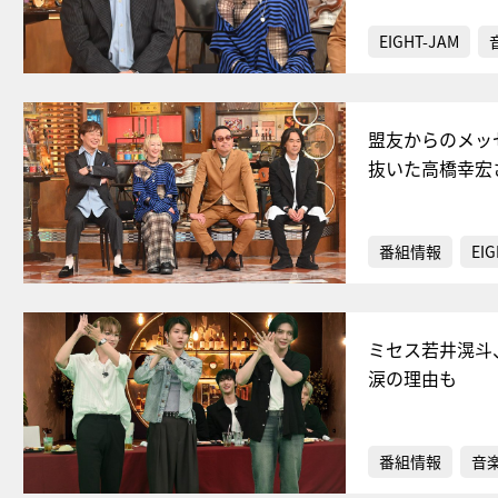
EIGHT-JAM
盟友からのメッ
抜いた高橋幸宏
番組情報
EIG
ミセス若井滉斗
涙の理由も
番組情報
音