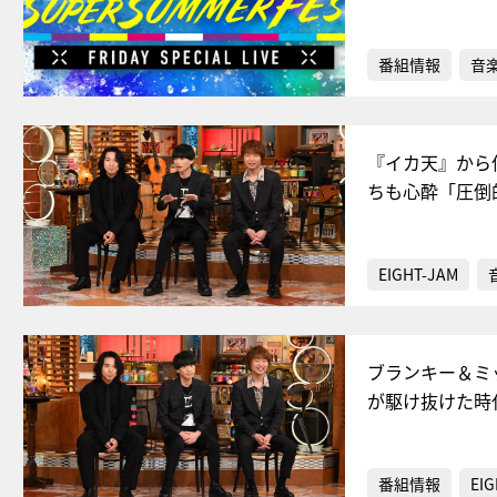
番組情報
音
『イカ天』から
ちも心酔「圧倒
EIGHT-JAM
ブランキー＆ミ
が駆け抜けた時
番組情報
EIG