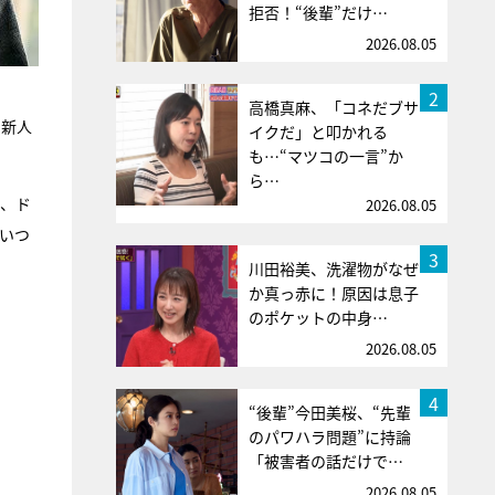
拒否！“後輩”だけ…
2026.08.05
2
高橋真麻、「コネだブサ
賞新人
イクだ」と叩かれる
も…“マツコの一言”か
ら…
画、ド
2026.08.05
いつ
3
川田裕美、洗濯物がなぜ
か真っ赤に！原因は息子
のポケットの中身…
2026.08.05
4
“後輩”今田美桜、“先輩
のパワハラ問題”に持論
「被害者の話だけで…
2026.08.05