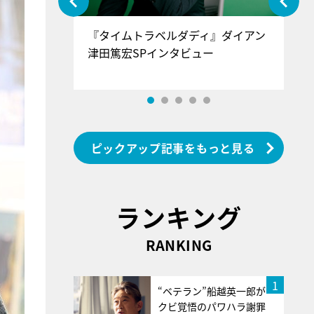
ぐ』＝LOV
『タイムトラベルダディ』ダイアン
『
香SPインタ
津田篤宏SPインタビュー
～
ピックアップ記事をもっと見る
ランキング
RANKING
1
“ベテラン”船越英一郎が
クビ覚悟のパワハラ謝罪