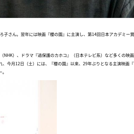
ひろ子さん。翌年には映画『櫻の園』に主演し、第14回日本アカデミー
』（NHK）、ドラマ『過保護のカホコ』（日本テレビ系）など多くの映
、今月12日（土）には、『櫻の園』以来、29年ぶりとなる主演映画『
ー。