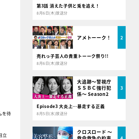
第3話 消えた子供と兎を追え！
8月6日(木)放送分
アメトーーク！
2
売れっ子芸人の貴重トーーク祭り!!
8月6日(木)放送分
大追跡～警視庁
ＳＳＢＣ強行犯
3
係～ Season2
Episode3 大炎上…暴走する正義
んを待
8月5日(水)放送分
クロスロード ～
目立
救命救急の約束
4