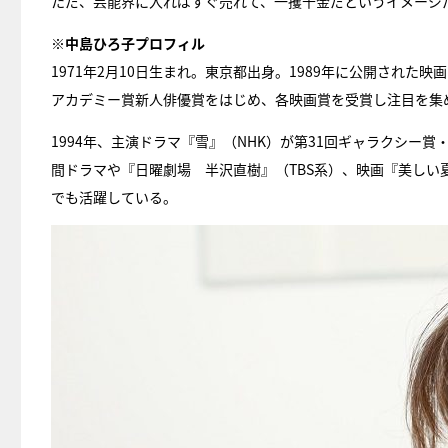
ただ、芸能界に入ればすぐ売れて、一攫千金だというイメージ
※中島ひろ子プロフィル
1971年2月10日生まれ。東京都出身。1989年に公開された
アカデミー賞新人俳優賞をはじめ、各映画賞を受賞し注目を集
1994年、主演ドラマ『雪』（NHK）が第31回ギャラクシー
間ドラマや『日曜劇場 半沢直樹』（TBS系）、映画『美しい
でも活躍している。