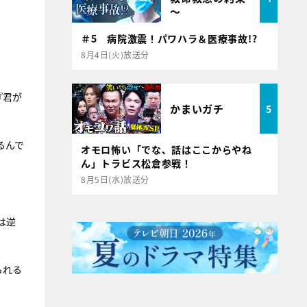
～
＃5 病院激震！パワハラ＆医療事故!?
8月4日(火)放送分
『君が
かまいガチ
5
るんで
オモロ怖い「でな、話はここからやね
ん」トラビス松倉参戦！
8月5日(水)放送分
は逆
られる