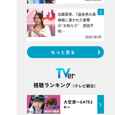
5
加藤夏希、7歳長男の連
絡帳に書かれた衝撃
の“お知らせ” 原因不
明…
2026.08.05
もっと見る
視聴ランキング
（テレビ朝日）
大空港～GATE2
1
4～