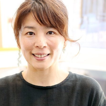
『アイ＝ラブ！げーみん
E齋藤樹愛羅＆佐々木舞
ビュー