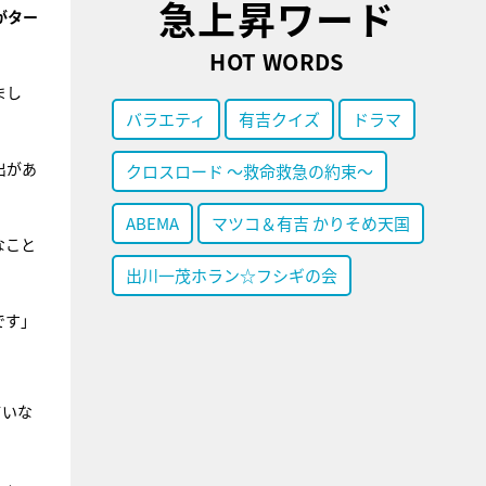
急上昇ワード
がター
HOT WORDS
まし
バラエティ
有吉クイズ
ドラマ
出があ
クロスロード ～救命救急の約束～
ABEMA
マツコ＆有吉 かりそめ天国
なこと
出川一茂ホラン☆フシギの会
です」
ていな