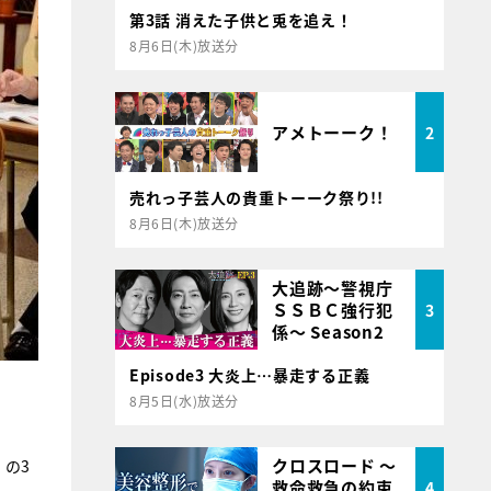
第3話 消えた子供と兎を追え！
8月6日(木)放送分
アメトーーク！
2
売れっ子芸人の貴重トーーク祭り!!
8月6日(木)放送分
大追跡～警視庁
ＳＳＢＣ強行犯
3
係～ Season2
Episode3 大炎上…暴走する正義
8月5日(水)放送分
クロスロード ～
」
の3
救命救急の約束
4