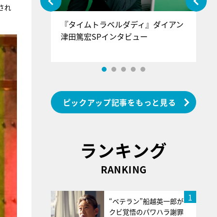
され
ぐ』＝LOV
『タイムトラベルダディ』ダイアン
『
香SPインタ
津田篤宏SPインタビュー
～
ピックアップ記事をもっと見る
ランキング
RANKING
1
“ベテラン”船越英一郎が
クビ覚悟のパワハラ謝罪