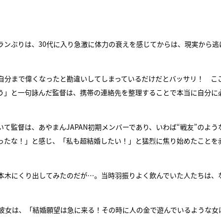
ランぶりは、30代に入り急激に体力の衰えを感じてからは、現実から逃
自分まで偉くなったと勘違いしてしまっているだけだとバッサリ！ こ
う」と一句詠んだ監督は、携帯の連絡先を整理することで本当に自分に
いて監督は、あやまんJAPAN初期メンバーであり、いわば“戦友”のよう
ったな！」と感じ、「私も超結婚したい！」と猛烈に焦り始めたことを
本木にくり出してみたのだが…。当時羽振りよく飲んでいた人たちは、
彼女は、「結婚願望は急に来る！その時に人の金で遊んでいるような女