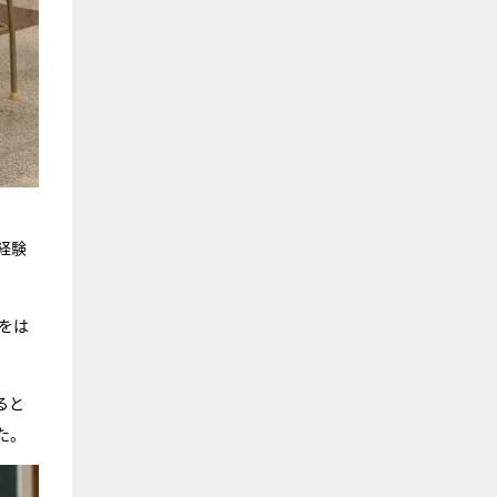
経験
をは
ると
た。