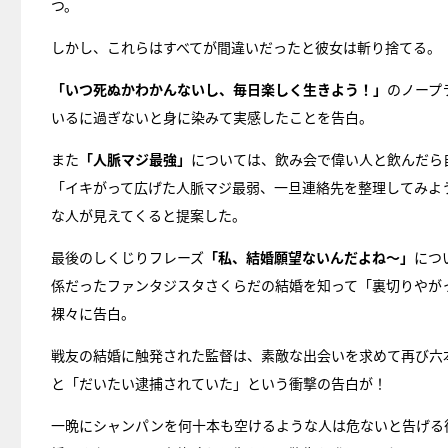
つ。
しかし、これらはすべてが間違いだったと彼女は斬り捨てる。
「いつ死ぬかわかんないし、毎日楽しく生きよう！」
のノープ
いるに過ぎないと身に染みて実感したことを告白。
また
「人脈マジ最強」
については、飲み会で偉い人と飲んだら
「イキがって広げた人脈マジ最弱、一旦連絡先を整理してみよ
な人が見えてくると提案した。
最後のしくじりフレーズ
「私、結婚願望ないんだよね〜」
につ
係だったファンタジスタさくらだの結婚を知って「裏切りやが
裸々に告白。
戦友の結婚に触発された監督は、素敵な出会いを求めて再び六
と「だいたい逮捕されていた」という衝撃の告白が！
一晩にシャンパンを何十本も空けるような人は危ないと告げる