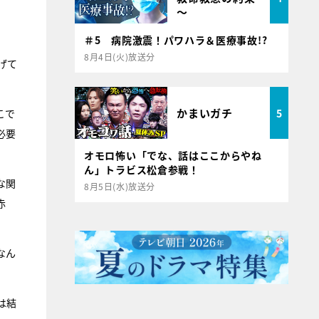
～
＃5 病院激震！パワハラ＆医療事故!?
8月4日(火)放送分
げて
かまいガチ
5
こで
必要
オモロ怖い「でな、話はここからやね
ん」トラビス松倉参戦！
な関
8月5日(水)放送分
赤
なん
は結