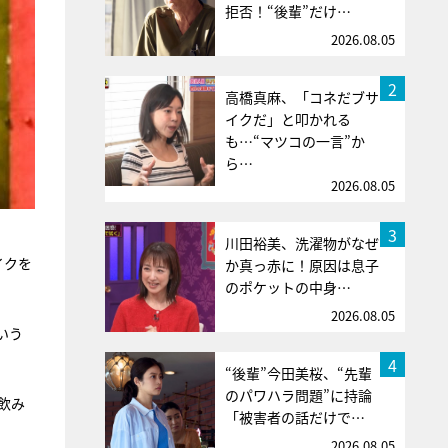
拒否！“後輩”だけ…
2026.08.05
2
高橋真麻、「コネだブサ
イクだ」と叩かれる
も…“マツコの一言”か
ら…
2026.08.05
3
川田裕美、洗濯物がなぜ
イクを
か真っ赤に！原因は息子
のポケットの中身…
2026.08.05
いう
4
“後輩”今田美桜、“先輩
のパワハラ問題”に持論
飲み
「被害者の話だけで…
2026.08.05