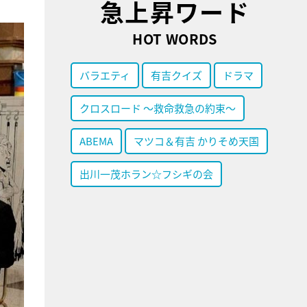
急上昇ワード
HOT WORDS
バラエティ
有吉クイズ
ドラマ
クロスロード ～救命救急の約束～
ABEMA
マツコ＆有吉 かりそめ天国
出川一茂ホラン☆フシギの会