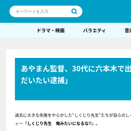
ドラマ・映画
バラエティ
音
あやまん監督、30代に六本木で
だいたい逮捕」
過去に大きな失敗をやらかした“しくじり先生”たちが自らの
ィー
『しくじり先生 俺みたいになるな!!』
。