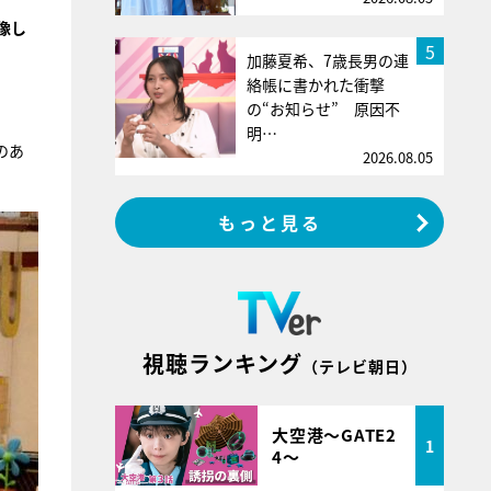
像し
5
加藤夏希、7歳長男の連
絡帳に書かれた衝撃
の“お知らせ” 原因不
明…
のあ
2026.08.05
もっと見る
視聴ランキング
（テレビ朝日）
大空港～GATE2
1
4～