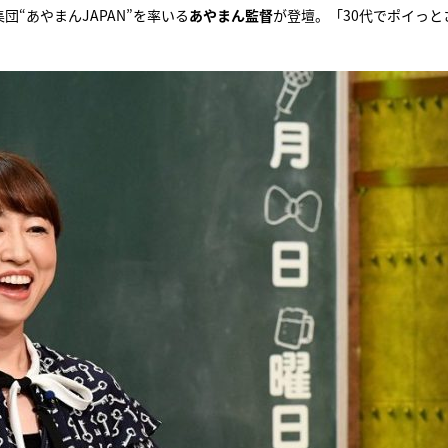
“あやまんJAPAN”を率いる
あやまん監督
が登壇。「30代でポイっと
『アイ＝ラブ！げーみん
E齋藤樹愛羅＆佐々木舞
ビュー