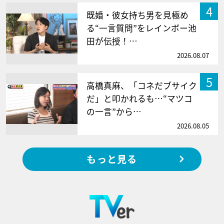
4
既婚・彼女持ち男を見極め
る“一言質問”をレインボー池
田が伝授！…
2026.08.07
5
高橋真麻、「コネだブサイク
だ」と叩かれるも…“マツコ
の一言”から…
2026.08.05
もっと見る