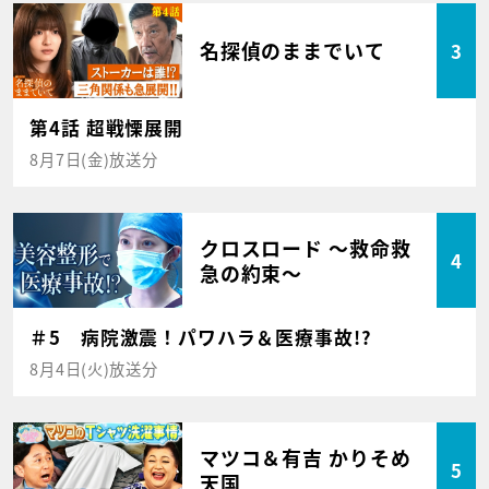
名探偵のままでいて
3
第4話 超戦慄展開
8月7日(金)放送分
クロスロード ～救命救
4
急の約束～
＃5 病院激震！パワハラ＆医療事故!?
8月4日(火)放送分
マツコ＆有吉 かりそめ
5
天国