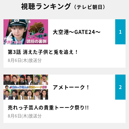
視聴ランキング
（テレビ朝日）
大空港～GATE24～
1
第3話 消えた子供と兎を追え！
8月6日(木)放送分
アメトーーク！
2
売れっ子芸人の貴重トーーク祭り!!
8月6日(木)放送分