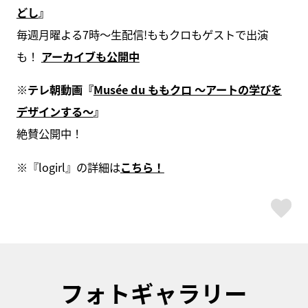
どし
』
毎週月曜よる7時〜生配信!ももクロもゲストで出演
も！
アーカイブも公開中
※テレ朝動画『
Musée du ももクロ ～アートの学びを
デザインする～
』
絶賛公開中！
※『logirl』の詳細は
こちら！
ス
フォトギャラリー