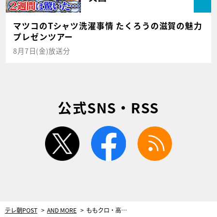
マツコのTシャツ洗濯事情 たくろうの滋賀の魅力
プレゼンツアー
8月7日(金)放送分
公式SNS・RSS
twitter
facebook
rss
テレ朝POST
AND MORE
ももクロ・高城れに、苦手な絶叫マシーン挑戦でまさかの結末！「落ちたときに…」