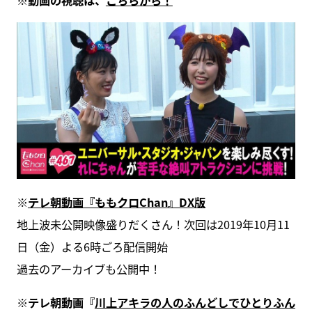
※動画の視聴は、
こちらから！
※
テレ朝動画『ももクロChan』DX版
地上波未公開映像盛りだくさん！次回は2019年10月11
日（金）よる6時ごろ配信開始
過去のアーカイブも公開中！
※テレ朝動画『
川上アキラの人のふんどしでひとりふん