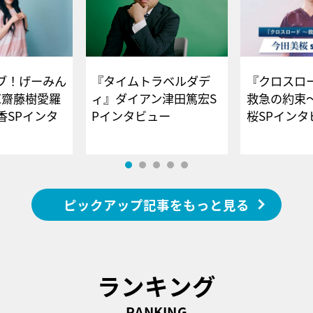
ブ！げーみん
『タイムトラベルダデ
『クロスロー
E齋藤樹愛羅
ィ』ダイアン津田篤宏S
救急の約束
香SPインタ
Pインタビュー
桜SPイ
ピックアップ記事をもっと見る
ランキング
RANKING