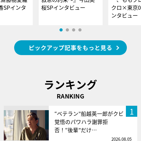
香SPインタ
桜SPインタビュー
クロ×東京0
ンタビュー
ピックアップ記事をもっと見る
ランキング
RANKING
1
“ベテラン”船越英一郎がクビ
覚悟のパワハラ謝罪拒
否！“後輩”だけ…
2026.08.05