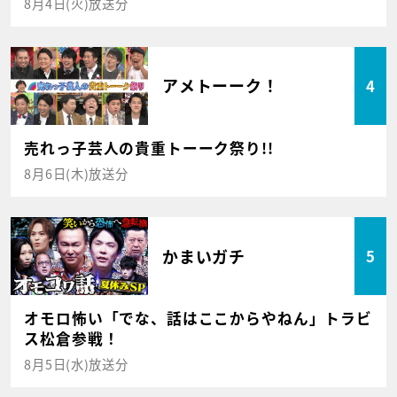
8月4日(火)放送分
アメトーーク！
4
売れっ子芸人の貴重トーーク祭り!!
8月6日(木)放送分
かまいガチ
5
オモロ怖い「でな、話はここからやねん」トラビ
ス松倉参戦！
8月5日(水)放送分