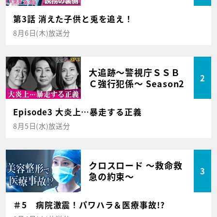
第3話 消えた子供と兎を追え！
8月6日(木)放送分
大追跡～警視庁ＳＳＢ
2
Ｃ強行犯係～ Season2
Episode3 大炎上…暴走する正義
8月5日(水)放送分
クロスロード ～救命救
3
急の約束～
＃5 病院激震！パワハラ＆医療事故!?