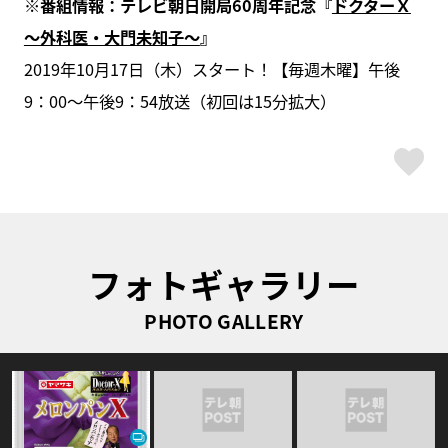
※番組情報：テレビ朝日開局60周年記念『
ドクターＸ
～外科医・大門未知子～
』
2019年10月17日（木）スタート！【毎週木曜】午後
9：00～午後9：54放送（初回は15分拡大）
ス
フォトギャラリー
PHOTO GALLERY