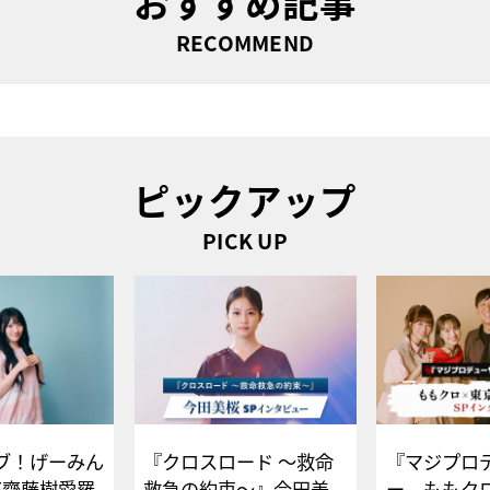
おすすめ記事
RECOMMEND
ピックアップ
PICK UP
ブ！げーみん
『クロスロード ～救命
『マジプロ
E齋藤樹愛羅
救急の約束～』今田美
ー、ももク