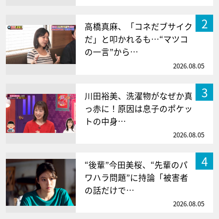
2
高橋真麻、「コネだブサイク
だ」と叩かれるも…“マツコ
の一言”から…
2026.08.05
3
川田裕美、洗濯物がなぜか真
っ赤に！原因は息子のポケッ
トの中身…
2026.08.05
4
“後輩”今田美桜、“先輩のパ
ワハラ問題”に持論「被害者
の話だけで…
2026.08.05