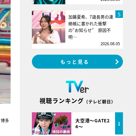
5
加藤夏希、7歳長男の連
絡帳に書かれた衝撃
の“お知らせ” 原因不
明…
2026.08.05
もっと見る
視聴ランキング
（テレビ朝日）
大空港～GATE2
る博多
1
4～