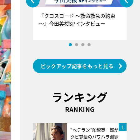
ぐ』＝LOV
『クロスロード ～救命救急の約束
『
香SPインタ
～』今田美桜SPインタビュー
ロ
ン
ピックアップ記事をもっと見る
ランキング
RANKING
1
“ベテラン”船越英一郎が
クビ覚悟のパワハラ謝罪