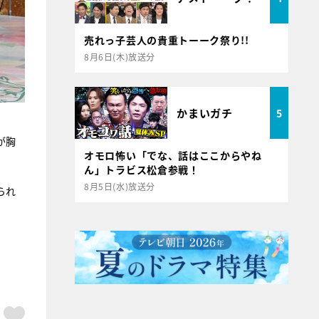
売れっ子芸人の貴重トーーク祭り!!
8月6日(木)放送分
かまいガチ
5
が胸
オモロ怖い「でな、話はここからやね
ん」トラビス松倉参戦！
8月5日(水)放送分
られ
ア
はてブ
スキボタン