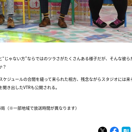
と“じゃない方”ならではのツラさがたくさんある様子だが、そんな彼ら
か？
スケジュールの合間を縫って来られた相方、残念ながらスタジオには来
聞き出したVTRも公開される。
系24局（※一部地域で放送時間が異なります）
ツイート
シェ