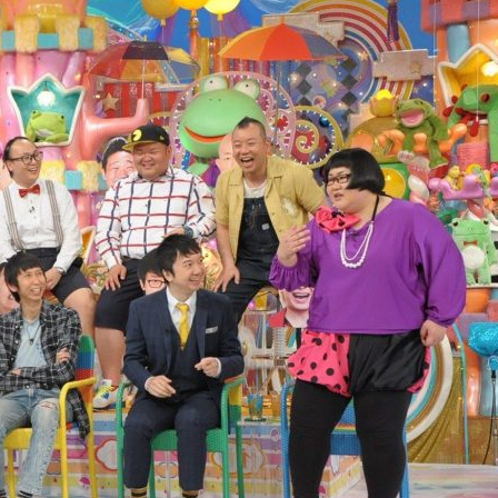
『アイ＝ラブ！げーみん
E齋藤樹愛羅＆佐々木舞
ビュー