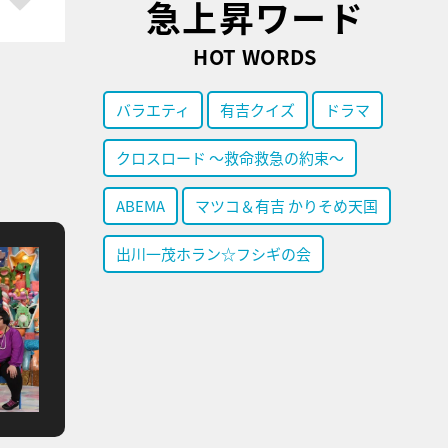
急上昇ワード
HOT WORDS
バラエティ
有吉クイズ
ドラマ
クロスロード ～救命救急の約束～
ABEMA
マツコ＆有吉 かりそめ天国
出川一茂ホラン☆フシギの会