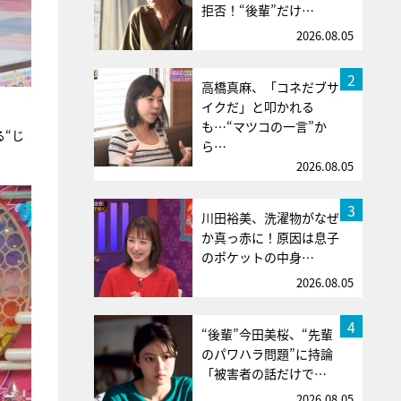
拒否！“後輩”だけ…
2026.08.05
2
高橋真麻、「コネだブサ
イクだ」と叩かれる
も…“マツコの一言”か
“じ
ら…
2026.08.05
3
川田裕美、洗濯物がなぜ
か真っ赤に！原因は息子
のポケットの中身…
2026.08.05
4
“後輩”今田美桜、“先輩
のパワハラ問題”に持論
「被害者の話だけで…
2026.08.05