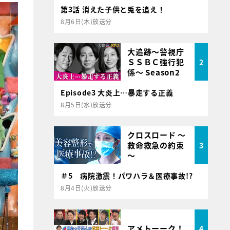
第3話 消えた子供と兎を追え！
8月6日(木)放送分
大追跡～警視庁
ＳＳＢＣ強行犯
2
係～ Season2
Episode3 大炎上…暴走する正義
8月5日(水)放送分
クロスロード ～
救命救急の約束
3
～
＃5 病院激震！パワハラ＆医療事故!?
8月4日(火)放送分
アメトーーク！
4