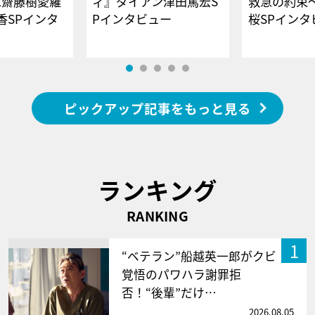
E齋藤樹愛羅
ィ』ダイアン津田篤宏S
救急の約束
香SPインタ
Pインタビュー
桜SPイ
ピックアップ記事をもっと見る
ランキング
RANKING
1
“ベテラン”船越英一郎がクビ
覚悟のパワハラ謝罪拒
否！“後輩”だけ…
2026.08.05