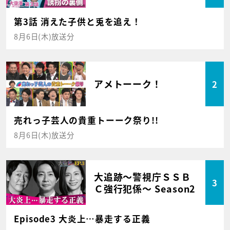
第3話 消えた子供と兎を追え！
8月6日(木)放送分
アメトーーク！
2
売れっ子芸人の貴重トーーク祭り!!
8月6日(木)放送分
大追跡～警視庁ＳＳＢ
3
Ｃ強行犯係～ Season2
Episode3 大炎上…暴走する正義