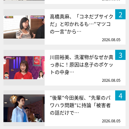
2
高橋真麻、「コネだブサイク
だ」と叩かれるも…“マツコ
の一言”から…
2026.08.05
3
川田裕美、洗濯物がなぜか真
っ赤に！原因は息子のポケッ
トの中身…
2026.08.05
4
“後輩”今田美桜、“先輩のパ
ワハラ問題”に持論「被害者
の話だけで…
2026.08.05