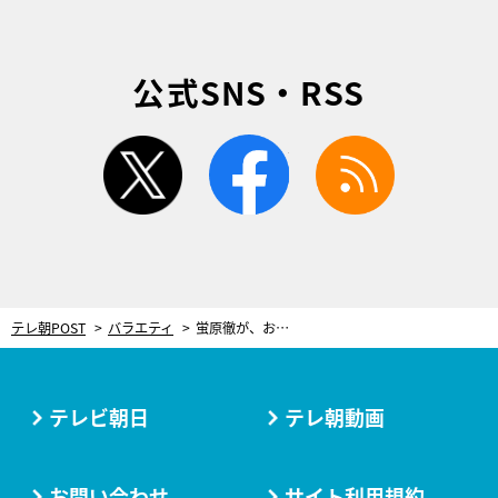
公式SNS・RSS
twitter
facebook
rss
テレ朝POST
バラエティ
蛍原徹が、お説教！カンニング竹山ら“おじさん芸人”に「ちゃんと覚えて！」
テレビ朝日
テレ朝動画
お問い合わせ
サイト利用規約