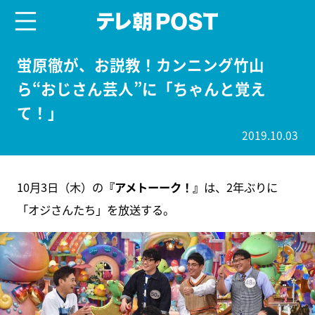
menu
テレ朝POST
蛍原徹が、お説教！カンニング竹山
ら“おじさん芸人”に「ちゃんと覚え
て！」
2019.10.03
10月3日（木）の
『アメトーーク！』
は、2年ぶりに
「オジさんたち」を放送する。