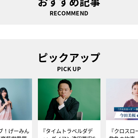
おすすめ記事
RECOMMEND
ピックアップ
PICK UP
ブ！げーみん
『タイムトラベルダデ
『クロスロー