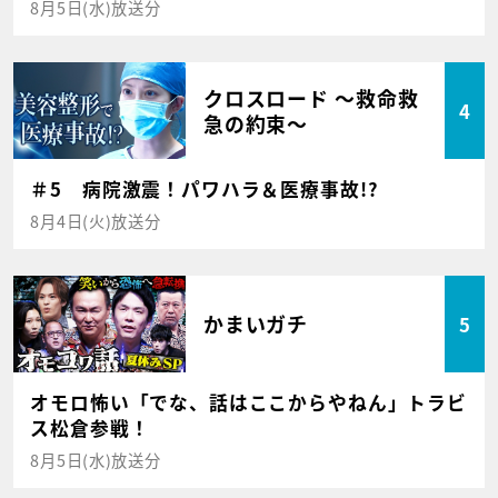
8月5日(水)放送分
クロスロード ～救命救
4
急の約束～
＃5 病院激震！パワハラ＆医療事故!?
8月4日(火)放送分
かまいガチ
5
オモロ怖い「でな、話はここからやねん」トラビ
ス松倉参戦！
8月5日(水)放送分