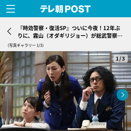
menu
テレ朝POST
『時効警察・復活SP』ついに今夜！12年ぶ
りに、霧山（オダギリジョー）が総武警察署
に帰ってくる
（写真ギャラリー 1/3）
1/3