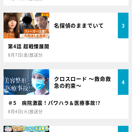
名探偵のままでいて
3
第4話 超戦慄展開
8月7日(金)放送分
クロスロード ～救命救
4
急の約束～
＃5 病院激震！パワハラ＆医療事故!?
8月4日(火)放送分