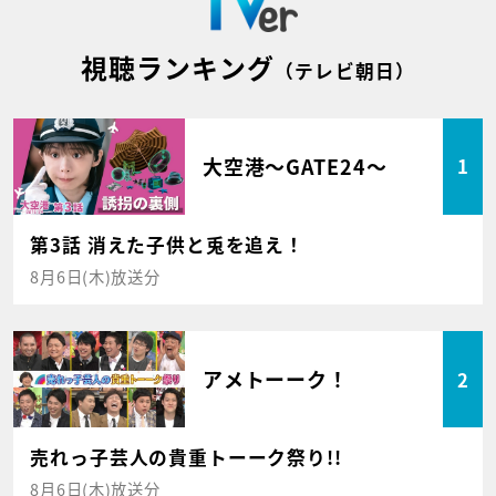
視聴ランキング
（テレビ朝日）
大空港～GATE24～
1
第3話 消えた子供と兎を追え！
8月6日(木)放送分
アメトーーク！
2
売れっ子芸人の貴重トーーク祭り!!
8月6日(木)放送分