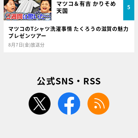
マツコ＆有吉 かりそめ
5
天国
マツコのTシャツ洗濯事情 たくろうの滋賀の魅力
プレゼンツアー
8月7日(金)放送分
公式SNS・RSS
twitter
facebook
rss