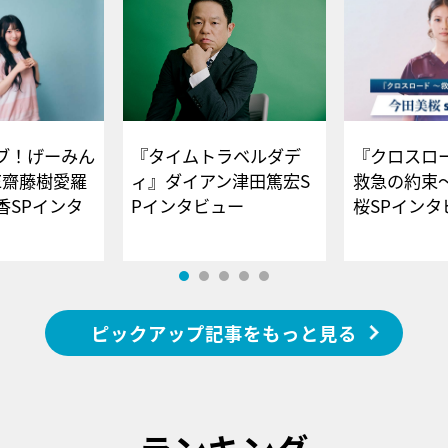
ブ！げーみん
『タイムトラベルダデ
『クロスロー
E齋藤樹愛羅
ィ』ダイアン津田篤宏S
救急の約束
香SPインタ
Pインタビュー
桜SPイ
ピックアップ記事をもっと見る