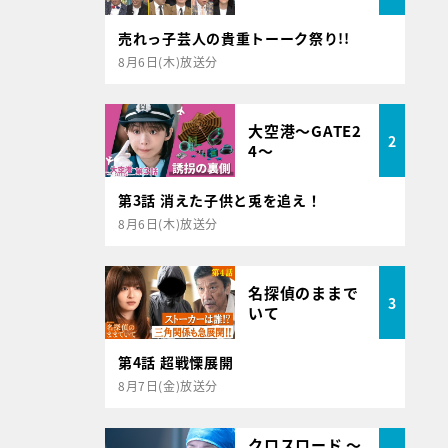
売れっ子芸人の貴重トーーク祭り!!
8月6日(木)放送分
大空港～GATE2
2
4～
第3話 消えた子供と兎を追え！
8月6日(木)放送分
名探偵のままで
3
いて
第4話 超戦慄展開
8月7日(金)放送分
クロスロード ～