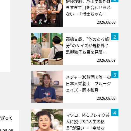
伊藤沙莉、芦田愛菜が好
きすぎて目を合わせられ
ない…『博士ちゃん…
2026.08.08
2
高橋文哉、“体のある部
分”のサイズが規格外？
黒柳徹子も目を見張…
2026.08.07
3
メジャー30球団で唯一の
日本人栄養士 ブルージ
ェイズ・岡本和真…
2026.08.08
4
マツコ、M-1ブレイク芸
でぎっく
人に授けた“人生の格
言”が深い…「幸せな
6.08.08