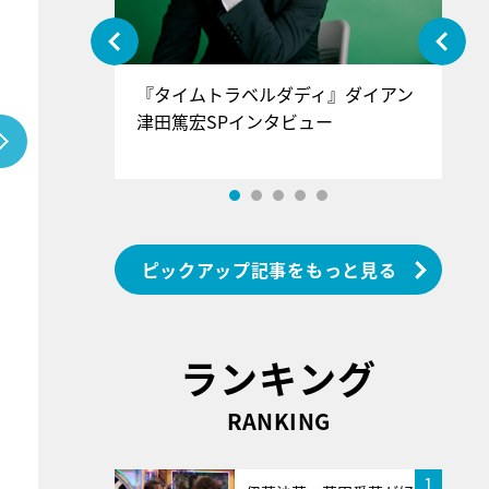
ぐ』＝LOV
『タイムトラベルダディ』ダイアン
『
香SPインタ
津田篤宏SPインタビュー
～
ピックアップ記事をもっと見る
ランキング
RANKING
1