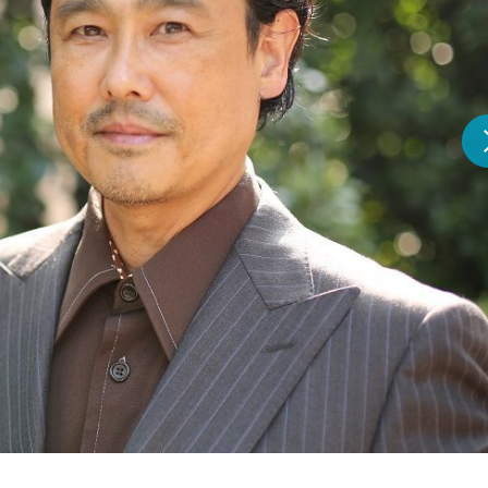
『アイ＝ラブ！げーみん
E齋藤樹愛羅＆佐々木舞
ビュー