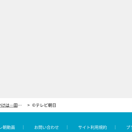
野村宏伸、ドン底から復活のきっかけは…田原俊彦との10年ぶりの再会
©テレビ朝日
レ朝動画
お問い合わせ
サイト利用規約
プ