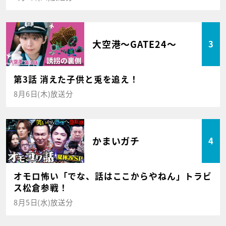
大空港～GATE24～
3
第3話 消えた子供と兎を追え！
8月6日(木)放送分
かまいガチ
4
オモロ怖い「でな、話はここからやねん」トラビ
ス松倉参戦！
8月5日(水)放送分