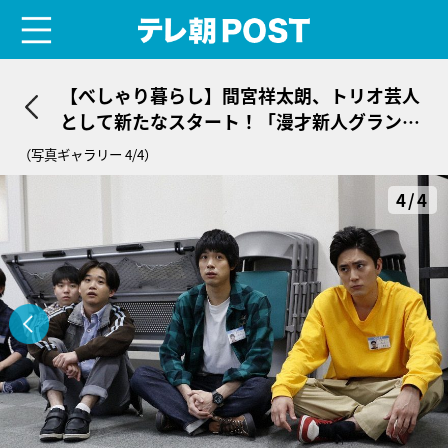
menu
テレ朝POST
【べしゃり暮らし】間宮祥太朗、トリオ芸人
として新たなスタート！「漫才新人グランプ
リ」出場目指すが…
（写真ギャラリー 4/4）
4/4