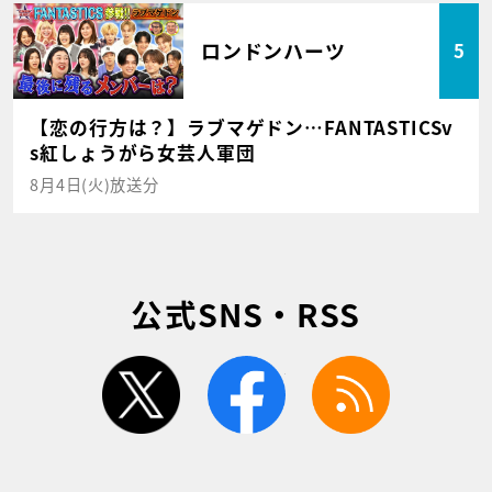
ロンドンハーツ
5
【恋の行方は？】ラブマゲドン…FANTASTICSv
s紅しょうがら女芸人軍団
8月4日(火)放送分
公式SNS・RSS
twitter
facebook
rss