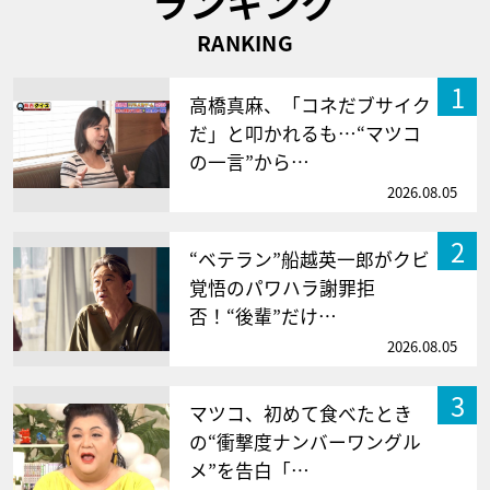
ランキング
RANKING
1
高橋真麻、「コネだブサイク
だ」と叩かれるも…“マツコ
の一言”から…
2026.08.05
2
“ベテラン”船越英一郎がクビ
覚悟のパワハラ謝罪拒
否！“後輩”だけ…
2026.08.05
3
マツコ、初めて食べたとき
の“衝撃度ナンバーワングル
メ”を告白「…