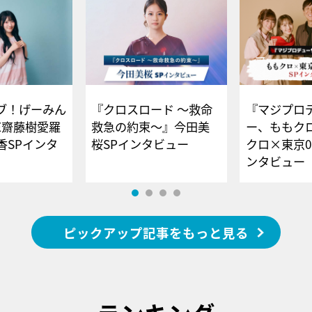
ブ！げーみん
『クロスロード ～救命
『マジプロ
E齋藤樹愛羅
救急の約束～』今田美
ー、ももク
香SPインタ
桜SPインタビュー
クロ×東京0
ンタビュー
ピックアップ記事をもっと見る