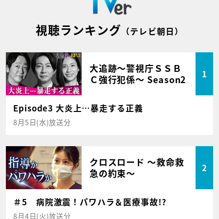
視聴ランキング
（テレビ朝日）
大追跡～警視庁ＳＳＢ
1
Ｃ強行犯係～ Season2
Episode3 大炎上…暴走する正義
8月5日(水)放送分
クロスロード ～救命救
2
急の約束～
＃5 病院激震！パワハラ＆医療事故!?
8月4日(火)放送分