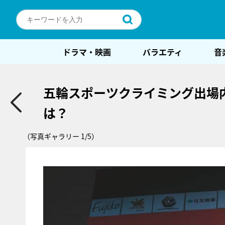
ドラマ・映画
バラエティ
音
五輪スポーツクライミング出場
は？
（写真ギャラリー 1/5）