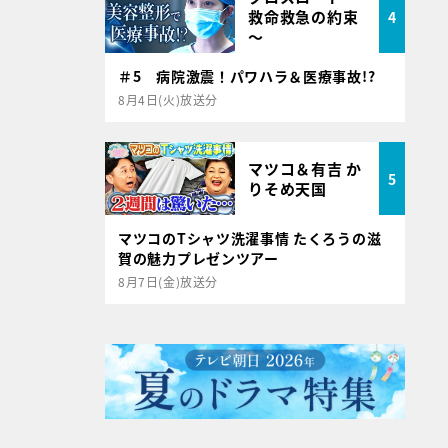
救命救急の約束
4
～
＃5 病院激震！パワハラ＆医療事故!?
8月4日(火)放送分
マツコ＆有吉 か
5
りそめ天国
マツコのTシャツ洗濯事情 たくろうの滋
賀の魅力プレゼンツアー
8月7日(金)放送分