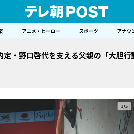
テレ
楽
アニメ・ヒーロー
スポーツ
アナウ
内定・野口啓代を支える父親の「大胆行
1/5