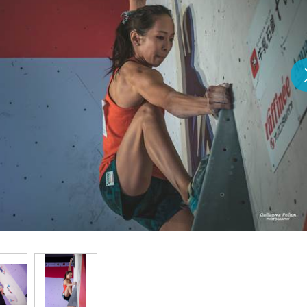
『アイ＝ラブ！げーみん
E齋藤樹愛羅＆佐々木舞
ビュー