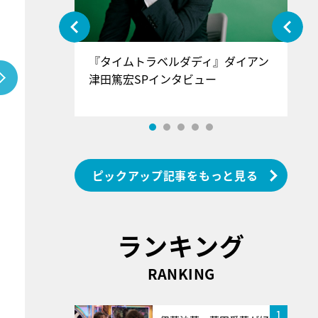
ぐ』＝LOV
『タイムトラベルダディ』ダイアン
『
香SPインタ
津田篤宏SPインタビュー
～
ピックアップ記事をもっと見る
ランキング
RANKING
1