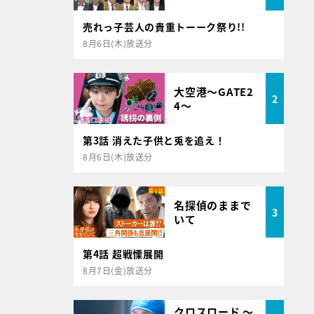
売れっ子芸人の貴重トーーク祭り!!
8月6日(木)放送分
大空港～GATE2
2
4～
第3話 消えた子供と兎を追え！
8月6日(木)放送分
名探偵のままで
3
いて
第4話 超戦慄展開
8月7日(金)放送分
クロスロード ～