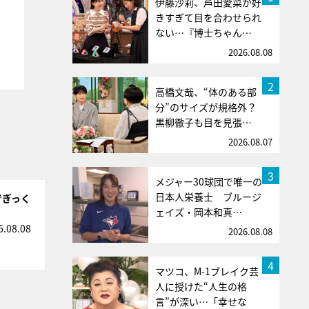
伊藤沙莉、芦田愛菜が好
きすぎて目を合わせられ
ない…『博士ちゃん…
2026.08.08
2
高橋文哉、“体のある部
分”のサイズが規格外？
黒柳徹子も目を見張…
2026.08.07
3
メジャー30球団で唯一の
日本人栄養士 ブルージ
でぎっく
ェイズ・岡本和真…
6.08.08
2026.08.08
4
マツコ、M-1ブレイク芸
人に授けた“人生の格
言”が深い…「幸せな