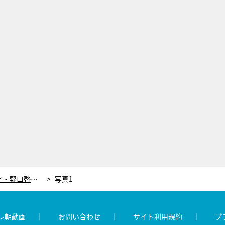
五輪スポーツクライミング出場内定・野口啓代を支える父親の「大胆行動」とは？
写真1
レ朝動画
お問い合わせ
サイト利用規約
プ