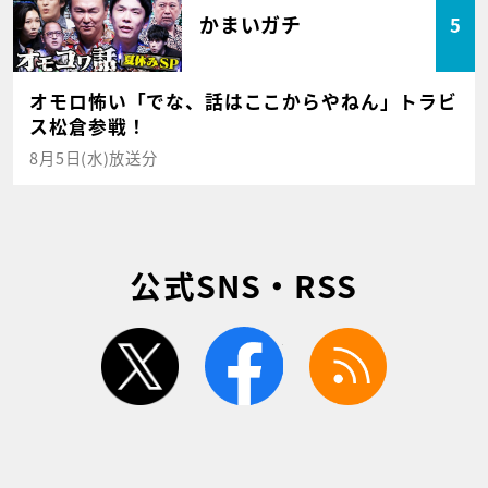
かまいガチ
5
オモロ怖い「でな、話はここからやねん」トラビ
ス松倉参戦！
8月5日(水)放送分
公式SNS・RSS
twitter
facebook
rss