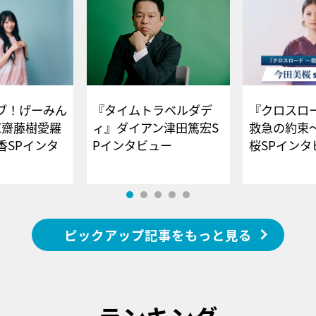
ブ！げーみん
『タイムトラベルダデ
『クロスロー
E齋藤樹愛羅
ィ』ダイアン津田篤宏S
救急の約束
香SPインタ
Pインタビュー
桜SPイ
ピックアップ記事をもっと見る