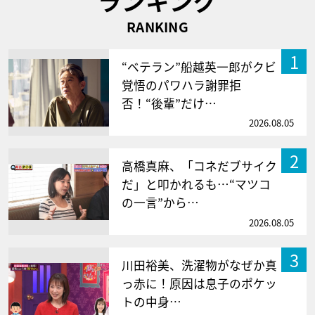
ランキング
RANKING
1
“ベテラン”船越英一郎がクビ
覚悟のパワハラ謝罪拒
否！“後輩”だけ…
2026.08.05
2
高橋真麻、「コネだブサイク
だ」と叩かれるも…“マツコ
の一言”から…
2026.08.05
3
川田裕美、洗濯物がなぜか真
っ赤に！原因は息子のポケッ
トの中身…