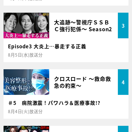
大追跡～警視庁ＳＳＢ
3
Ｃ強行犯係～ Season2
Episode3 大炎上…暴走する正義
8月5日(水)放送分
クロスロード ～救命救
4
急の約束～
＃5 病院激震！パワハラ＆医療事故!?
8月4日(火)放送分