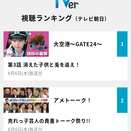
視聴ランキング
（テレビ朝日）
大空港～GATE24～
1
第3話 消えた子供と兎を追え！
8月6日(木)放送分
アメトーーク！
2
売れっ子芸人の貴重トーーク祭り!!
8月6日(木)放送分