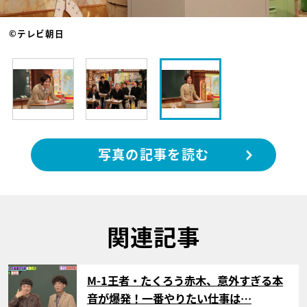
©テレビ朝日
写真の記事を読む
関連記事
サムネイル
M-1王者・たくろう赤木、意外すぎる本
音が爆発！一番やりたい仕事は…