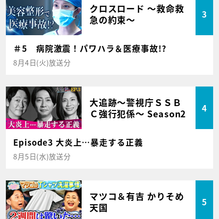
クロスロード ～救命救
3
急の約束～
＃5 病院激震！パワハラ＆医療事故!?
8月4日(火)放送分
大追跡～警視庁ＳＳＢ
4
Ｃ強行犯係～ Season2
Episode3 大炎上…暴走する正義
8月5日(水)放送分
マツコ＆有吉 かりそめ
5
天国