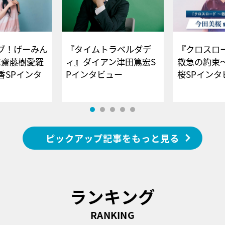
ブ！げーみん
『タイムトラベルダデ
『クロスロー
E齋藤樹愛羅
ィ』ダイアン津田篤宏S
救急の約束
香SPインタ
Pインタビュー
桜SPイ
ピックアップ記事をもっと見る
ランキング
RANKING