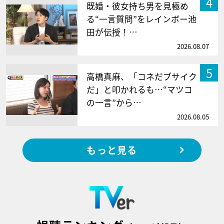
4
既婚・彼女持ち男を見極め
る“一言質問”をレインボー池
田が伝授！…
2026.08.07
5
高橋真麻、「コネだブサイク
だ」と叩かれるも…“マツコ
の一言”から…
2026.08.05
もっと見る