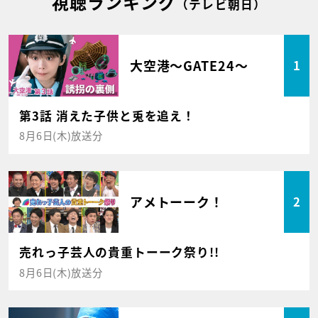
視聴ランキング
（テレビ朝日）
大空港～GATE24～
1
第3話 消えた子供と兎を追え！
8月6日(木)放送分
アメトーーク！
2
売れっ子芸人の貴重トーーク祭り!!
8月6日(木)放送分