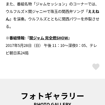
また、番組名物「ジャムセッション」のコーナーでは、
ウルフルズ×関ジャニ∞で珠玉の関西弁ソング
『ええね
ん』
を演奏。ウルフルズとともに関西パワーを炸裂させ
る。
※番組情報:『
関ジャム 完全燃SHOW
』
2017年5月28日（日） 午後 11：10～深夜0：05、テレ
ビ朝日系24局
ス
フォトギャラリー
PHOTO GALLERY