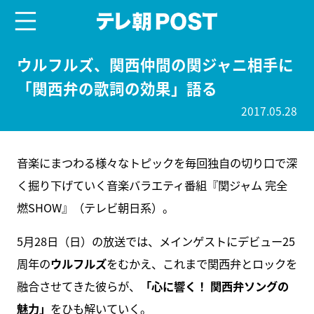
menu
テレ朝POST
ウルフルズ、関西仲間の関ジャニ相手に
「関西弁の歌詞の効果」語る
2017.05.28
音楽にまつわる様々なトピックを毎回独自の切り口で深
く掘り下げていく音楽バラエティ番組『関ジャム 完全
燃SHOW』（テレビ朝日系）。
5月28日（日）の放送では、メインゲストにデビュー25
周年の
ウルフルズ
をむかえ、これまで関西弁とロックを
融合させてきた彼らが、
「心に響く！ 関西弁ソングの
魅力」
をひも解いていく。