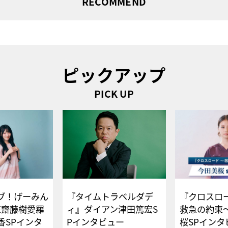
RECOMMEND
ピックアップ
PICK UP
ブ！げーみん
『タイムトラベルダデ
『クロスロー
E齋藤樹愛羅
ィ』ダイアン津田篤宏S
救急の約束
香SPインタ
Pインタビュー
桜SPイ