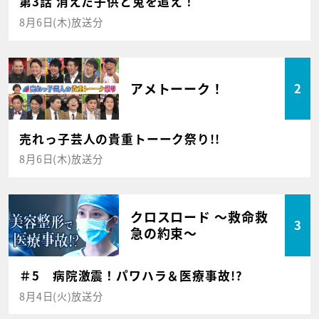
第3話 消えた子供と兎を追え！
8月6日(木)放送分
アメトーーク！
2
売れっ子芸人の貴重トーーク祭り!!
8月6日(木)放送分
クロスロード ～救命救
3
急の約束～
＃5 病院激震！パワハラ＆医療事故!?
8月4日(火)放送分