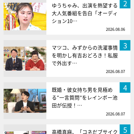
2
ゆうちゃみ、出演を熱望する
大人気番組を告白「オーディ
ション10…
2026.08.06
3
マツコ、みずからの洗濯事情
を明かし有吉おどろき！私服
で外出す…
2026.08.07
4
既婚・彼女持ち男を見極め
る“一言質問”をレインボー池
田が伝授！…
2026.08.07
5
高橋真麻、「コネだブサイク