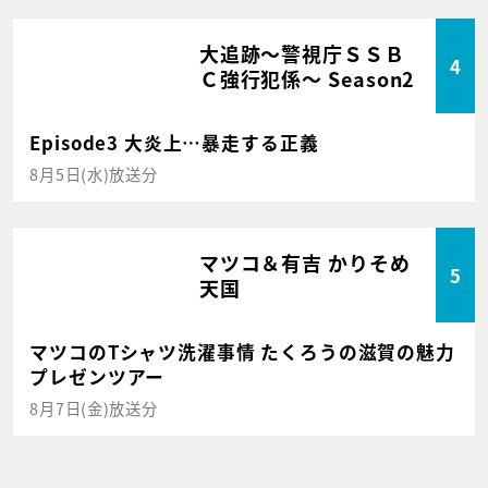
大追跡～警視庁ＳＳＢ
4
Ｃ強行犯係～ Season2
Episode3 大炎上…暴走する正義
8月5日(水)放送分
マツコ＆有吉 かりそめ
5
天国
マツコのTシャツ洗濯事情 たくろうの滋賀の魅力
プレゼンツアー
8月7日(金)放送分