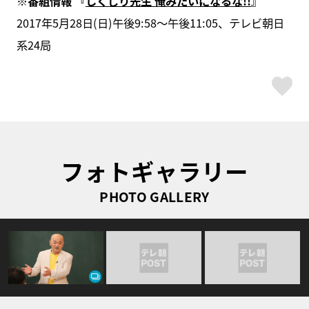
※番組情報 『
しくじり先生 俺みたいになるな!!
』
2017年5月28日(日)午後9:58～午後11:05、テレビ朝日
系24局
ス
フォトギャラリー
PHOTO GALLERY