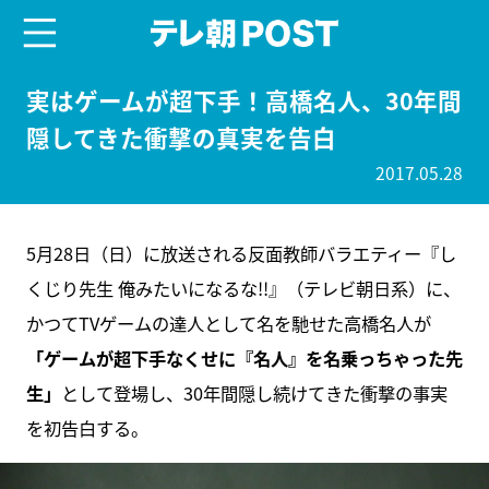
menu
テレ朝POST
実はゲームが超下手！高橋名人、30年間
隠してきた衝撃の真実を告白
2017.05.28
5月28日（日）に放送される反面教師バラエティー『し
くじり先生 俺みたいになるな!!』（テレビ朝日系）に、
かつてTVゲームの達人として名を馳せた高橋名人が
「ゲームが超下手なくせに『名人』を名乗っちゃった先
生」
として登場し、30年間隠し続けてきた衝撃の事実
を初告白する。